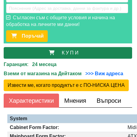
Съгласен съм с общите условия и начина на
обработка на личните ми данни!
Поръчай
К У П И
Гаранция: 24 месеца
Вземи от магазина на Дейтаком
>>> Виж адреса
Извести ме, когато продуктът е с ПО-НИСКА ЦЕНА
Характеристики
Мнения
Въпроси
System
Cabinet Form Factor:
Mid
Mainboard Form Factor:
AT