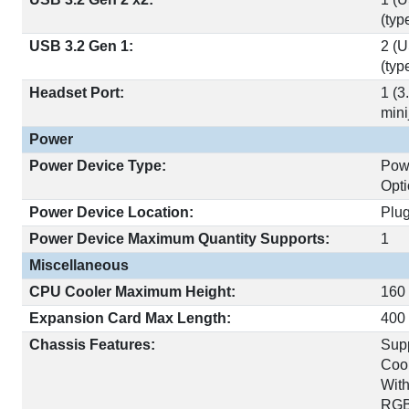
(typ
USB 3.2 Gen 1:
2 (
(typ
Headset Port:
1 (
mini
Power
Power Device Type:
Pow
Opti
Power Device Location:
Plu
Power Device Maximum Quantity Supports:
1
Miscellaneous
CPU Cooler Maximum Height:
160
Expansion Card Max Length:
400
Chassis Features:
Supp
Coo
Wit
RGB