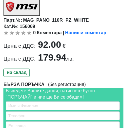
Парт.№:
MAG_PANO_110R_PZ_WHITE
Кат.№: 156069
0
Коментара
|
Напиши коментар
92.00
Цена с ДДС:
€
179.94
Цена с ДДС:
лв.
на склад
БЪРЗА ПОРЪЧКА
(без регистрация)
Въведете Вашите данни, натиснете бутон
"ПОРЪЧАЙ" и ние ще Ви се обадим!