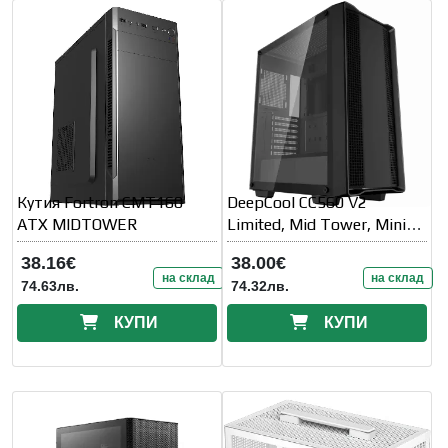
Кутия Fortron CMT160
DeepCool CC560 V2
ATX MIDTOWER
Limited, Mid Tower, Mini-
ITX/Micro-ATX/ATX
38.16€
38.00€
на склад
на склад
74.63лв.
74.32лв.
КУПИ
КУПИ