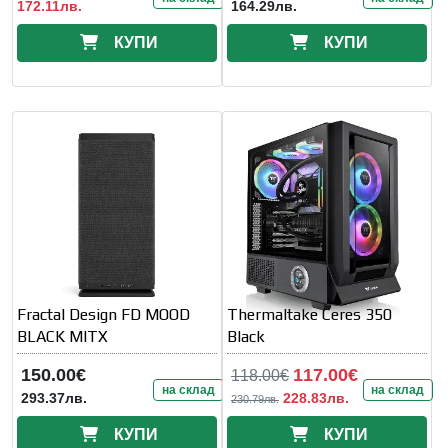
172.11лв.
164.29лв.
КУПИ
КУПИ
Fractal Design FD MOOD
Thermaltake Ceres 350
BLACK MITX
Black
150.00€
117.00€
118.00€
на склад
на склад
293.37лв.
228.83лв.
230.79лв.
КУПИ
КУПИ