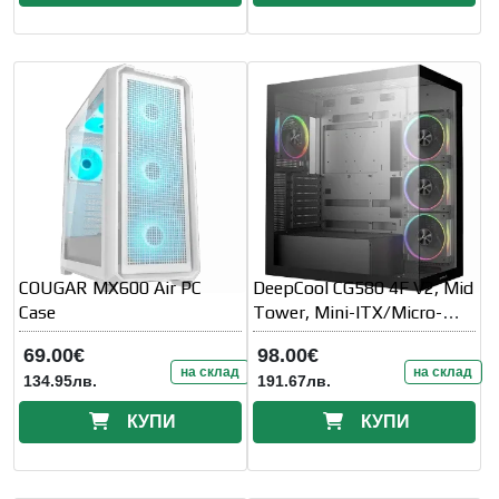
COUGAR MX600 Air PC
DeepCool CG580 4F V2, Mid
Case
Tower, Mini-ITX/Micro-
ATX/ATX
69.00€
98.00€
на склад
на склад
134.95лв.
191.67лв.
КУПИ
КУПИ