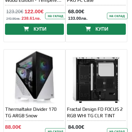
Wood Edition - Tempered
PRO PC Case
Glass
122.00€
68.00€
123.20€
на склад
на склад
238.61лв.
133.00лв.
240.96лв.
КУПИ
КУПИ
Thermaltake Divider 170
Fractal Design FD FOCUS 2
TG ARGB Snow
RGB WHI TG CLR TINT
88.00€
84.00€
на склад
на склад