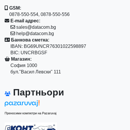
GSM:
0878-550-554, 0878-550-556
E-mail адрес:
sales@datacom.bg
help@datacom.bg
Банкова сметка:
IBAN: BG69UNCR76301022598897
BIC: UNCRBGSF
Магазин:
София 1000
бул."Васил Левски" 111
Партньори
Преносими компютри на Pazaruvaj