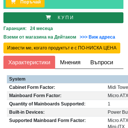
Поръчай
К У П И
Гаранция: 24 месеца
Вземи от магазина на Дейтаком
>>> Виж адреса
Извести ме, когато продуктът е с ПО-НИСКА ЦЕНА
Характеристики
Мнения
Въпроси
System
Cabinet Form Factor:
Midi Towe
Mainboard Form Factor:
Micro AT
Quantity of Mainboards Supported:
1
Built-in Devices:
Power Bu
Supported Mainboard Form Factor:
Micro AT
Mini-ITX