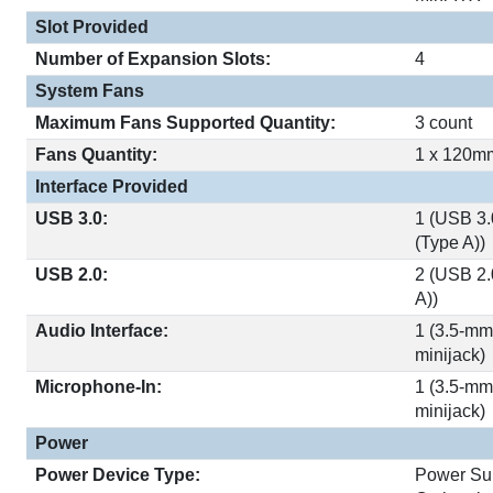
Slot Provided
Number of Expansion Slots:
4
System Fans
Maximum Fans Supported Quantity:
3 count
Fans Quantity:
1 x 120m
Interface Provided
USB 3.0:
1 (USB 3.
(Type A))
USB 2.0:
2 (USB 2.
A))
Audio Interface:
1 (3.5-m
minijack)
Microphone-In:
1 (3.5-m
minijack)
Power
Power Device Type:
Power Su