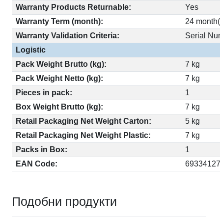
Warranty Products Returnable:
Yes
Warranty Term (month):
24 month(
Warranty Validation Criteria:
Serial N
Logistic
Pack Weight Brutto (kg):
7 kg
Pack Weight Netto (kg):
7 kg
Pieces in pack:
1
Box Weight Brutto (kg):
7 kg
Retail Packaging Net Weight Carton:
5 kg
Retail Packaging Net Weight Plastic:
7 kg
Packs in Box:
1
EAN Code:
6933412
Подобни продукти