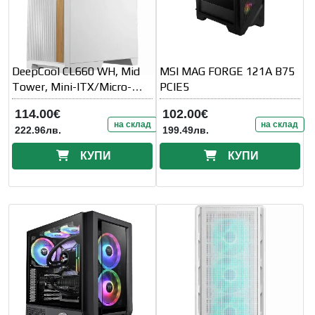
DeepCool CL660 WH, Mid
MSI MAG FORGE 121A B75
Tower, Mini-ITX/Micro-
PCIE5
ATX/ATX(Rear Connector)
114.00€
102.00€
на склад
на склад
222.96лв.
199.49лв.
КУПИ
КУПИ