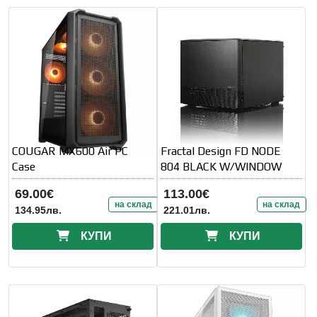
COUGAR MX600 Air PC
Fractal Design FD NODE
Case
804 BLACK W/WINDOW
69.00€
113.00€
на склад
на склад
134.95лв.
221.01лв.
КУПИ
КУПИ