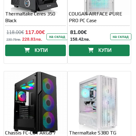
Thermaltake Ceres 350
COUGAR AIRFACE PURE
Black
PRO PC Case
117.00€
81.00€
118.00€
на склад
на склад
228.83лв.
158.42лв.
230.79лв.
КУПИ
КУПИ
Chassis FC-C01 ARGB 7
Thermaltake S380 TG