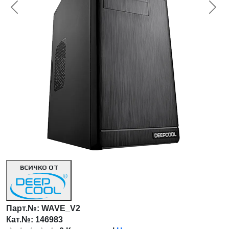
<< Предишна
Сл
ВСИЧКО ОТ
Парт.№:
WAVE_V2
Кат.№: 146983