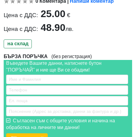
0
Коментара
|
Напиши коментар
25.00
Цена с ДДС:
€
48.90
Цена с ДДС:
лв.
на склад
БЪРЗА ПОРЪЧКА
(без регистрация)
Въведете Вашите данни, натиснете бутон
"ПОРЪЧАЙ" и ние ще Ви се обадим!
Съгласен съм с общите условия и начина на
обработка на личните ми данни!