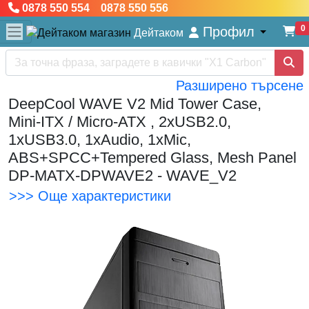
0878 550 554 0878 550 556
0
Профил
Дейтаком
Разширено търсене
DeepCool WAVE V2 Mid Tower Case,
Mini-ITX / Micro-ATX , 2xUSB2.0,
1xUSB3.0, 1xAudio, 1xMic,
ABS+SPCC+Tempered Glass, Mesh Panel
DP-MATX-DPWAVE2 - WAVE_V2
>>> Още характеристики