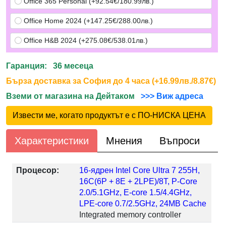
Office 365 Personal (+92.54€/180.99лв.)
Office Home 2024 (+147.25€/288.00лв.)
Office H&B 2024 (+275.08€/538.01лв.)
Гаранция: 36 месеца
Бърза доставка за София до 4 часа (+16.99лв./8.87€)
Вземи от магазина на Дейтаком
>>> Виж адреса
Извести ме, когато продуктът е с ПО-НИСКА ЦЕНА
Характеристики
Мнения
Въпроси
Процесор:
16-ядрен Intel Core Ultra 7 255H,
16C(6P + 8E + 2LPE)/8T, P-Core
2.0/5.1GHz, E-core 1.5/4.4GHz,
LPE-core 0.7/2.5GHz, 24MB Cache
Integrated memory controller