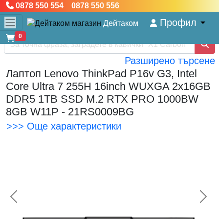
0878 550 554 0878 550 556
Профил
Дейтаком
0
Разширено търсене
Лаптоп Lenovo ThinkPad P16v G3, Intel
Core Ultra 7 255H 16inch WUXGA 2x16GB
DDR5 1TB SSD M.2 RTX PRO 1000BW
8GB W11P - 21RS0009BG
>>> Още характеристики
<< Предишна
Сл