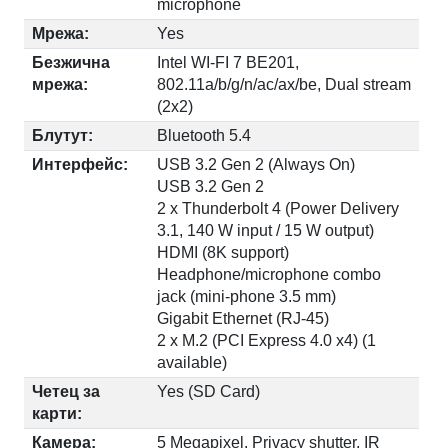
microphone
Мрежа:
Yes
Безжична
Intel WI-FI 7 BE201,
мрежа:
802.11a/b/g/n/ac/ax/be, Dual stream
(2x2)
Блутут:
Bluetooth 5.4
Интерфейс:
USB 3.2 Gen 2 (Always On)
USB 3.2 Gen 2
2 x Thunderbolt 4 (Power Delivery
3.1, 140 W input / 15 W output)
HDMI (8K support)
Headphone/microphone combo
jack (mini-phone 3.5 mm)
Gigabit Ethernet (RJ-45)
2 x M.2 (PCI Express 4.0 x4) (1
available)
Четец за
Yes (SD Card)
карти:
Камера:
5 Megapixel, Privacy shutter, IR