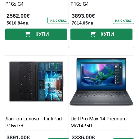
P16s G4
P16s G4
2562.00€
3893.00€
на склад
на склад
5010.84лв.
7614.05лв.
КУПИ
КУПИ
Лаптоп Lenovo ThinkPad
Dell Pro Max 14 Premium
P16v G3
MA14250
3891.00€
3336.00€