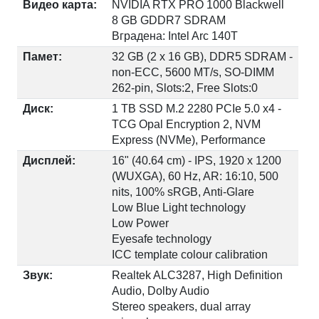
Видео карта:
NVIDIA RTX PRO 1000 Blackwell
8 GB GDDR7 SDRAM
Вградена: Intel Arc 140T
Памет:
32 GB (2 x 16 GB), DDR5 SDRAM -
non-ECC, 5600 MT/s, SO-DIMM
262-pin, Slots:2, Free Slots:0
Диск:
1 TB SSD M.2 2280 PCIe 5.0 x4 -
TCG Opal Encryption 2, NVM
Express (NVMe), Performance
Дисплей:
16" (40.64 cm) - IPS, 1920 x 1200
(WUXGA), 60 Hz, AR: 16:10, 500
nits, 100% sRGB, Anti-Glare
Low Blue Light technology
Low Power
Eyesafe technology
ICC template colour calibration
Звук:
Realtek ALC3287, High Definition
Audio, Dolby Audio
Stereo speakers, dual array