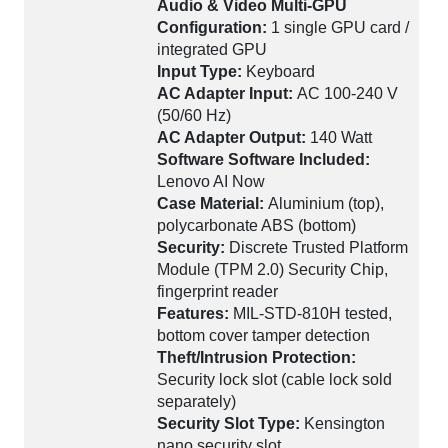
Audio & Video Multi-GPU
Configuration:
1 single GPU card /
integrated GPU
Input Type:
Keyboard
AC Adapter Input:
AC 100-240 V
(50/60 Hz)
AC Adapter Output:
140 Watt
Software Software Included:
Lenovo AI Now
Case Material:
Aluminium (top),
polycarbonate ABS (bottom)
Security:
Discrete Trusted Platform
Module (TPM 2.0) Security Chip,
fingerprint reader
Features:
MIL-STD-810H tested,
bottom cover tamper detection
Theft/Intrusion Protection:
Security lock slot (cable lock sold
separately)
Security Slot Type:
Kensington
nano security slot