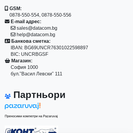
GSM:
0878-550-554, 0878-550-556
E-mail адрес:
sales@datacom.bg
help@datacom.bg
Банкова сметка:
IBAN: BG69UNCR76301022598897
BIC: UNCRBGSF
Магазин:
София 1000
бул."Васил Левски" 111
Партньори
Преносими компютри на Pazaruvaj