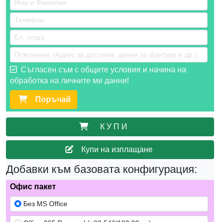
Съгласен съм с общите условия и начина на
обработка на личните ми данни!
Поръчай
К У П И
Купи на изплащане
Добавки към базовата конфигурация:
Офис пакет
Без MS Office