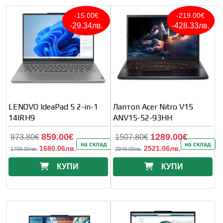
-15.00€
-219.00€
-29.34лв.
-428.33лв.
LENOVO IdeaPad 5 2-in-1
Лаптоп Acer Nitro V15
14IRH9
ANV15-52-93HH
859.00€
1289.00€
873.80€
1507.80€
на склад
на склад
1680.06лв.
2521.06лв.
1709.00лв.
2949.00лв.
КУПИ
КУПИ