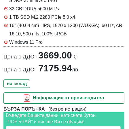
SDRAM / Intel Arc 140T
32 GB DDR5 5600 MT/s
1 TB SSD M.2 2280 PCIe 5.0 x4
16" (40.64 cm) - IPS, 1920 x 1200 (WUXGA), 60 Hz, AR:
16:10, 500 nits, 100% sRGB
Windows 11 Pro
3669.00
Цена с ДДС:
€
7175.94
Цена с ДДС:
лв.
на склад
Информация от производител
БЪРЗА ПОРЪЧКА
(без регистрация)
Въведете Вашите данни, натиснете бутон
"ПОРЪЧАЙ" и ние ще Ви се обадим!