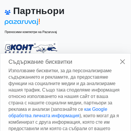
Партньори
Преносими компютри на Pazaruvaj
Изчисли доставката с Еконт
Съдържание бисквитки
Използваме бисквитки, за да персонализираме
съдържанието и рекламите, да предоставяме
функции на социалните медии и да анализираме
нашия трафик. Също така споделяме информация
относно използването на нашия сайт от ваша
Изчисли доставката със Спиди
страна с нашите социални медии, партньори за
реклама и анализи (запознайте се
как Google
Facebook
обработва личната информация
), които могат да я
комбинират с друга информация, която сте им
предоставили или която са събрали от вашето