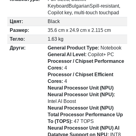
KeyboardBulgarianSpill-resistant,
Copilot key, multi-touch touchpad
Цвят:
Black
Размер:
35.6 cm x 24.9 cm x 2.115 cm
Тегло:
1.63 kg
Други:
General Product Type:
Notebook
General AI Level:
Copilot+ PC
Processor / Chipset Performance
Cores:
4
Processor / Chipset Efficient
Cores:
4
Neural Processor Unit (NPU)
Neural Processor Unit (NPU):
Intel AI Boost
Neural Processor Unit (NPU)
Total Processor Performance Up
To (TOPS):
47 TOPS
Neural Processor Unit (NPU) AI
Datatype Support on NPU:
INT8