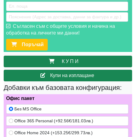
Съгласен съм с общите условия и начина на
обработка на личните ми данни!
Поръчай
К У П И
Купи на изплащане
Добавки към базовата конфигурация:
Офис пакет
Без MS Office
Office 365 Personal (+92.56€/181.03лв.)
Office Home 2024 (+153.25€/299.73лв.)