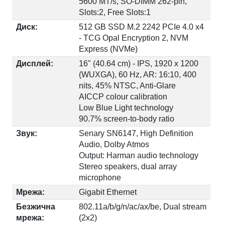
5600 MT/s, SO-DIMM 262-pin,
Slots:2, Free Slots:1
Диск:
512 GB SSD M.2 2242 PCIe 4.0 x4
- TCG Opal Encryption 2, NVM
Express (NVMe)
Дисплей:
16" (40.64 cm) - IPS, 1920 x 1200
(WUXGA), 60 Hz, AR: 16:10, 400
nits, 45% NTSC, Anti-Glare
AICCP colour calibration
Low Blue Light technology
90.7% screen-to-body ratio
Звук:
Senary SN6147, High Definition
Audio, Dolby Atmos
Output: Harman audio technology
Stereo speakers, dual array
microphone
Мрежа:
Gigabit Ethernet
Безжична
802.11a/b/g/n/ac/ax/be, Dual stream
мрежа:
(2x2)