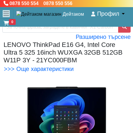
0878 550 554 0878 550 556
Профил
Дейтаком
0
Разширено търсене
LENOVO ThinkPad E16 G4, Intel Core
Ultra 5 325 16inch WUXGA 32GB 512GB
W11P 3Y - 21YC000FBM
>>> Още характеристики