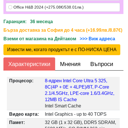
Office H&B 2024 (+275.08€/538.01лв.)
Гаранция: 36 месеца
Бърза доставка за София до 4 часа (+16.99лв./8.87€)
Вземи от магазина на Дейтаком
>>> Виж адреса
Извести ме, когато продуктът е с ПО-НИСКА ЦЕНА
Характеристики
Мнения
Въпроси
Процесор:
8-ядрен Intel Core Ultra 5 325,
8C(4P + 0E + 4LPE)/8T, P-Core
2.1/4.5GHz, LPE-core 1.6/3.4GHz,
12MB IS Cache
Intel Smart Cache
Видео карта:
Intel Graphics - up to 40 TOPS
Памет:
32 GB (1 x 32 GB), DDR5 SDRAM,