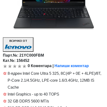
ВСИЧКО ОТ
Парт.№:
21YC000FBM
Кат.№: 156452
0
Коментара
|
Напиши коментар
8-ядрен Intel Core Ultra 5 325, 8C(4P + 0E + 4LPE)/8T,
P-Core 2.1/4.5GHz, LPE-core 1.6/3.4GHz, 12MB IS
Cache
Intel Graphics - up to 40 TOPS
32 GB DDR5 5600 MT/s