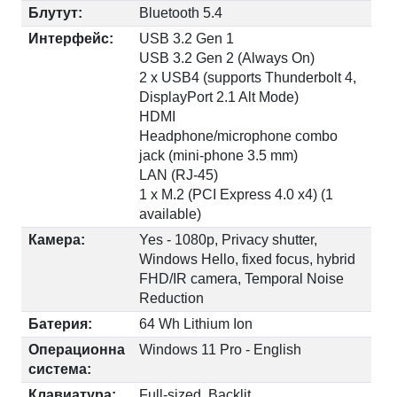
Блутут:
Bluetooth 5.4
Интерфейс:
USB 3.2 Gen 1
USB 3.2 Gen 2 (Always On)
2 x USB4 (supports Thunderbolt 4,
DisplayPort 2.1 Alt Mode)
HDMI
Headphone/microphone combo
jack (mini-phone 3.5 mm)
LAN (RJ-45)
1 x M.2 (PCI Express 4.0 x4) (1
available)
Камера:
Yes - 1080p, Privacy shutter,
Windows Hello, fixed focus, hybrid
FHD/IR camera, Temporal Noise
Reduction
Батерия:
64 Wh Lithium Ion
Операционна
Windows 11 Pro - English
система:
Клавиатура:
Full-sized, Backlit