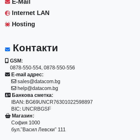
E-Mail
Internet LAN
Hosting
Контакти
GSM:
0878-550-554, 0878-550-556
E-mail адрес:
sales@datacom.bg
help@datacom.bg
Банкова сметка:
IBAN: BG69UNCR76301022598897
BIC: UNCRBGSF
Магазин:
София 1000
бул."Васил Левски" 111