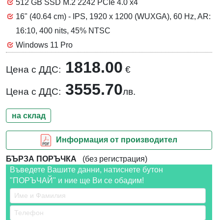
512 GB SSD M.2 2242 PCIe 4.0 x4
16" (40.64 cm) - IPS, 1920 x 1200 (WUXGA), 60 Hz, AR:
16:10, 400 nits, 45% NTSC
Windows 11 Pro
1818.00
Цена с ДДС:
€
3555.70
Цена с ДДС:
лв.
на склад
Информация от производител
БЪРЗА ПОРЪЧКА
(без регистрация)
Въведете Вашите данни, натиснете бутон
"ПОРЪЧАЙ" и ние ще Ви се обадим!