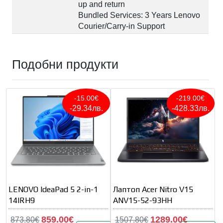
up and return
Bundled Services: 3 Years Lenovo
Courier/Carry-in Support
Подобни продукти
-15.00€
-219.00€
-29.34лв.
-428.33лв.
LENOVO IdeaPad 5 2-in-1
Лаптоп Acer Nitro V15
14IRH9
ANV15-52-93HH
859.00€
1289.00€
873.80€
1507.80€