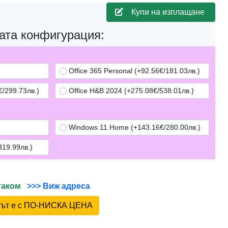
Купи на изплащане
ата конфигурация:
Office 365 Personal (+92.56€/181.03лв.)
/299.73лв.)
Office H&B 2024 (+275.08€/538.01лв.)
Windows 11 Home (+143.16€/280.00лв.)
319.99лв.)
йтаком
>>> Виж адреса
ктът е с ПО-НИСКА ЦЕНА