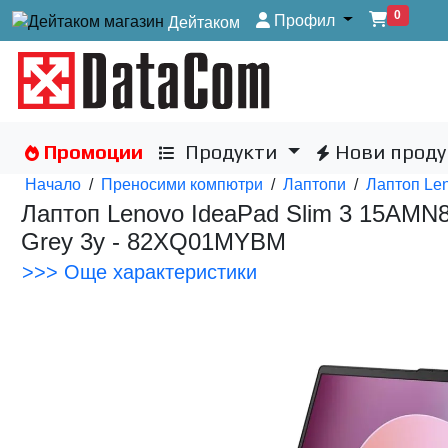
0
Профил
Дейтаком
Промоции
Продукти
Нови проду
Начало
/
Преносими компютри
/
Лаптопи
/
Лаптоп Le
Лаптоп Lenovo IdeaPad Slim 3 15AMN
Grey 3y - 82XQ01MYBM
>>> Още характеристики