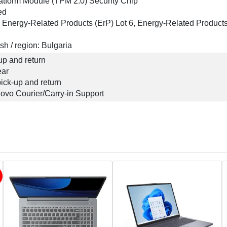
atform Module (TPM 2.0) Security Chip
ed
Energy-Related Products (ErP) Lot 6, Energy-Related Products
h / region: Bulgaria
up and return
ear
pick-up and return
ovo Courier/Carry-in Support