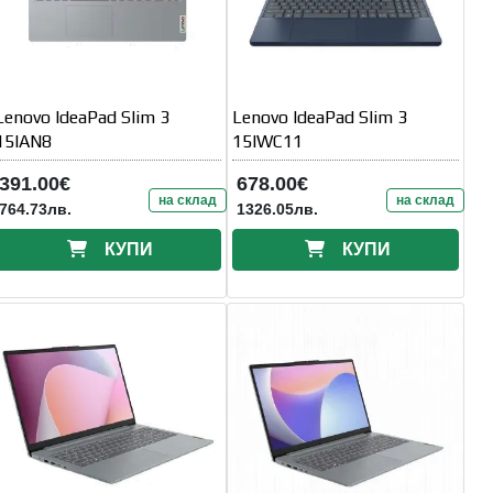
Lenovo IdeaPad Slim 3
Lenovo IdeaPad Slim 3
15IAN8
15IWC11
391.00€
678.00€
на склад
на склад
764.73лв.
1326.05лв.
КУПИ
КУПИ