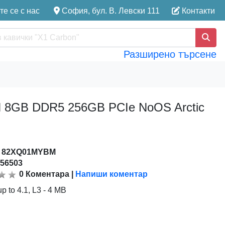
е се с нас
София, бул. В. Левски 111
Контакти
Разширено търсене
0N 8GB DDR5 256GB PCIe NoOS Arctic
:
82XQ01MYBM
156503
0
Коментара
|
Напиши коментар
p to 4.1, L3 - 4 MB