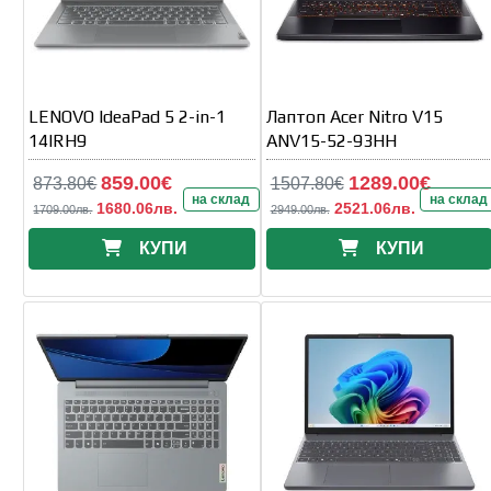
LENOVO IdeaPad 5 2-in-1
Лаптоп Acer Nitro V15
14IRH9
ANV15-52-93HH
859.00€
1289.00€
873.80€
1507.80€
на склад
на склад
1680.06лв.
2521.06лв.
1709.00лв.
2949.00лв.
КУПИ
КУПИ