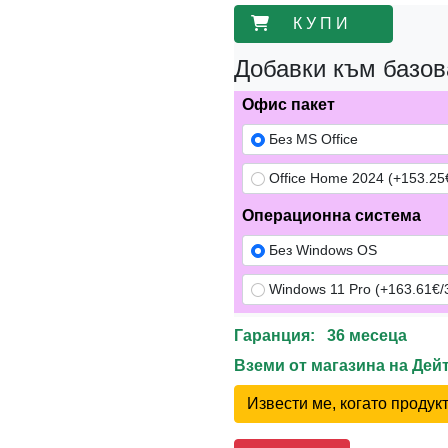
К У П И
Добавки към базов
Офис пакет
Без MS Office
Office Home 2024 (+153.25€
Операционна система
Без Windows OS
Windows 11 Pro (+163.61€/
Гаранция: 36 месеца
Вземи от магазина на Де
Извести ме, когато проду