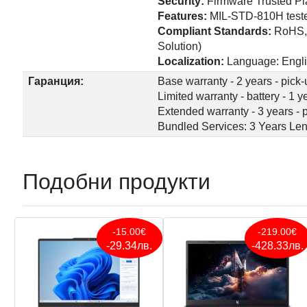
Security:
Firmware Trusted Pl
Features:
MIL-STD-810H test
Compliant Standards:
RoHS, 
Solution)
Localization:
Language: Englis
Гаранция:
Base warranty - 2 years - pick-
Limited warranty - battery - 1 y
Extended warranty - 3 years - 
Bundled Services: 3 Years Len
Подобни продукти
-15.00€
-219.00€
-29.34лв.
-428.33лв.