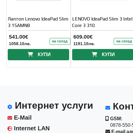
Лаптоп Lenovo IdeaPad Slim
LENOVO IdeaPad Slim 3 Intel
3 15AMN8
Core 3 310
541.00€
609.00€
на склад
на склад
1058.10лв.
1191.10лв.
КУПИ
КУПИ
Интернет услуги
Конт
E-Mail
GSM:
0878-550-5
Internet LAN
E-mail ад