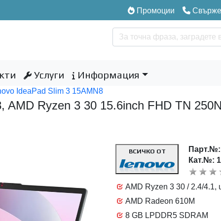
Промоции
Свържет
кти
Услуги
Информация
novo IdeaPad Slim 3 15AMN8
8, AMD Ryzen 3 30 15.6inch FHD TN 25
Парт.№
ВСИЧКО ОТ
Кат.№: 
AMD Ryzen 3 30 / 2.4/4.1, u
AMD Radeon 610M
8 GB LPDDR5 SDRAM