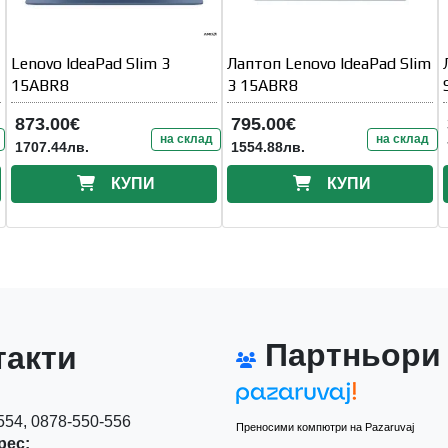
Lenovo IdeaPad Slim 3
Лаптоп Lenovo IdeaPad Slim
15ABR8
3 15ABR8
873.00€
795.00€
на склад
на склад
1707.44лв.
1554.88лв.
КУПИ
КУПИ
Партньори
акти
54, 0878-550-556
Преносими компютри на Pazaruvaj
рес: