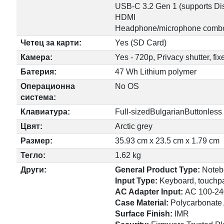
USB-C 3.2 Gen 1 (supports Dis
HDMI
Headphone/microphone combo 
Четец за карти:
Yes (SD Card)
Камера:
Yes - 720p, Privacy shutter, fi
Батерия:
47 Wh Lithium polymer
Операционна
No OS
система:
Клавиатура:
Full-sizedBulgarianButtonless
Цвят:
Arctic grey
Размер:
35.93 cm x 23.5 cm x 1.79 cm
Тегло:
1.62 kg
Други:
General Product Type:
Noteb
Input Type:
Keyboard, touchp
AC Adapter Input:
AC 100-24
Case Material:
Polycarbonate 
Surface Finish:
IMR