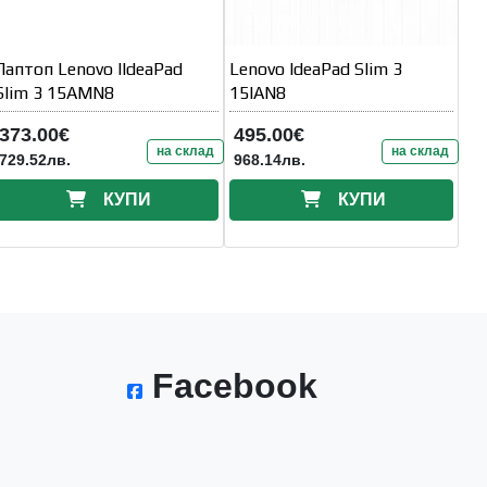
Лаптоп Lenovo IIdeaPad
Lenovo IdeaPad Slim 3
Slim 3 15AMN8
15IAN8
373.00€
495.00€
на склад
на склад
729.52лв.
968.14лв.
КУПИ
КУПИ
Facebook