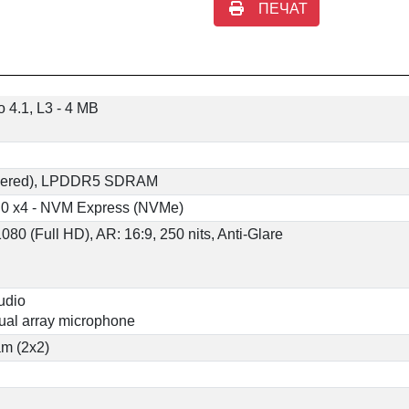
ПЕЧАТ
o 4.1, L3 - 4 MB
oldered), LPDDR5 SDRAM
0 x4 - NVM Express (NVMe)
080 (Full HD), AR: 16:9, 250 nits, Anti-Glare
udio
dual array microphone
am (2x2)