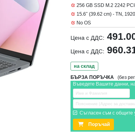
256 GB SSD M.2 2242 PCIe
15.6" (39.62 cm) - TN, 1920
No OS
491.0
Цена с ДДС:
960.3
Цена с ДДС:
на склад
БЪРЗА ПОРЪЧКА
(без рег
Въведете Вашите данни, н
Съгласен съм с общите у
Поръчай