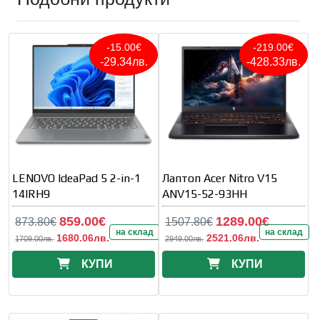
-15.00€
-219.00€
-29.34лв.
-428.33лв.
LENOVO IdeaPad 5 2-in-1
Лаптоп Acer Nitro V15
14IRH9
ANV15-52-93HH
859.00€
1289.00€
873.80€
1507.80€
на склад
на склад
1680.06лв.
2521.06лв.
1709.00лв.
2949.00лв.
КУПИ
КУПИ