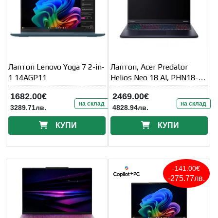
Лаптоп Lenovo Yoga 7 2-in-
Лаптоп, Acer Predator
1 14AGP11
Helios Neo 18 AI, PHN18-
72-91F0
1682.00€
2469.00€
на склад
на склад
3289.71лв.
4828.94лв.
КУПИ
КУПИ
-141.00€
-275.77лв.