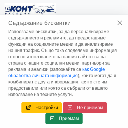
Изчисли доставката с Еконт
Съдържание бисквитки
Използваме бисквитки, за да персонализираме
съдържанието и рекламите, да предоставяме
функции на социалните медии и да анализираме
нашия трафик. Също така споделяме информация
относно използването на нашия сайт от ваша
Изчисли доставката със Спиди
страна с нашите социални медии, партньори за
реклама и анализи (запознайте се
как Google
Facebook
обработва личната информация
), които могат да я
комбинират с друга информация, която сте им
предоставили или която са събрали от вашето
използване на техните услуги.
Настройки
Не приемам
Copyright © 2013 - 2026
Дейтаком ООД
Author
EAA.
All
rights reserved.
Приемам