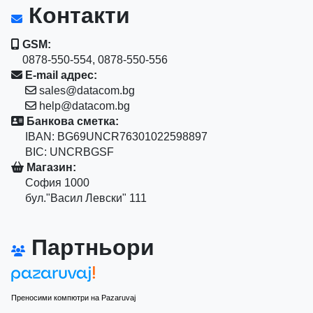
Контакти
GSM:
0878-550-554, 0878-550-556
E-mail адрес:
sales@datacom.bg
help@datacom.bg
Банкова сметка:
IBAN: BG69UNCR76301022598897
BIC: UNCRBGSF
Магазин:
София 1000
бул."Васил Левски" 111
Партньори
Преносими компютри на Pazaruvaj