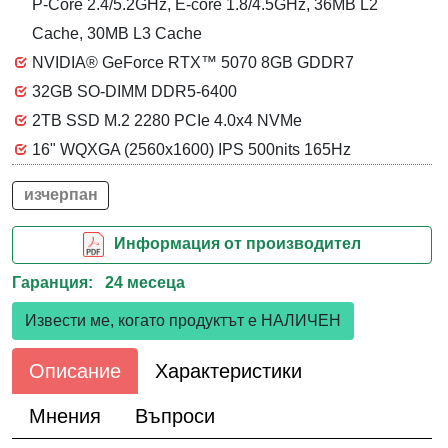
P-Core 2.4/5.2GHz, E-core 1.8/4.5GHz, 36MB L2
Cache, 30MB L3 Cache
NVIDIA® GeForce RTX™ 5070 8GB GDDR7
32GB SO-DIMM DDR5-6400
2TB SSD M.2 2280 PCIe 4.0x4 NVMe
16" WQXGA (2560x1600) IPS 500nits 165Hz
изчерпан
Информация от производител
Гаранция: 24 месеца
Извести ме, когато продуктът е НАЛИЧЕН
Описание
Характеристики
Мнения
Въпроси