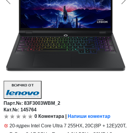
<< Предишна
Сл
ВСИЧКО ОТ
Парт.№:
83F3003WBM_2
Кат.№: 145764
0
Коментара
|
Напиши коментар
20-ядрен Intel Core Ultra 7 255HX, 20C(8P + 12E)/20T,