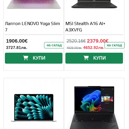
Лаптоп LENOVO Yoga Slim
MSI Stealth A16 AI+
7
A3XVFG
1906.00€
2379.00€
2520.16€
на склад
на склад
3727.81лв.
4652.92лв.
4929.00лв.
КУПИ
КУПИ