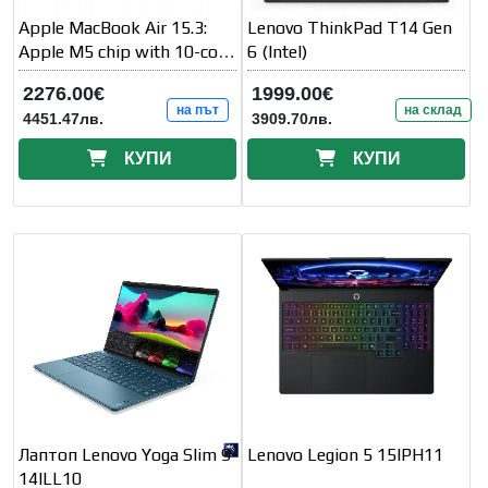
Apple MacBook Air 15.3:
Lenovo ThinkPad T14 Gen
Apple M5 chip with 10-core
6 (Intel)
CPU and 10-core GPU
2276.00€
1999.00€
на път
на склад
4451.47лв.
3909.70лв.
КУПИ
КУПИ
Лаптоп Lenovo Yoga Slim 9
Lenovo Legion 5 15IPH11
14ILL10