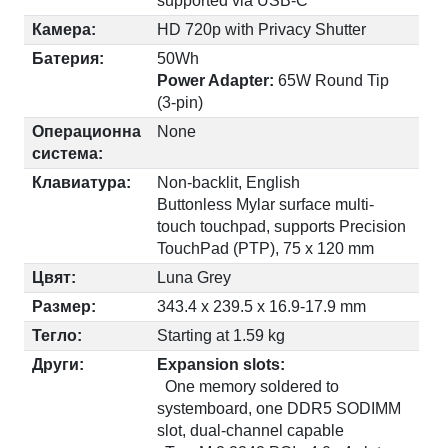
supported via USB-C
Камера:
HD 720p with Privacy Shutter
Батерия:
50Wh
Power Adapter:
65W Round Tip
(3-pin)
Операционна
None
система:
Клавиатура:
Non-backlit, English
Buttonless Mylar surface multi-
touch touchpad, supports Precision
TouchPad (PTP), 75 x 120 mm
Цвят:
Luna Grey
Размер:
343.4 x 239.5 x 16.9-17.9 mm
Тегло:
Starting at 1.59 kg
Други:
Expansion slots:
One memory soldered to
systemboard, one DDR5 SODIMM
slot, dual-channel capable