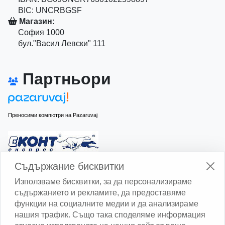
BIC: UNCRBGSF
Магазин:
София 1000
бул."Васил Левски" 111
Партньори
Преносими компютри на Pazaruvaj
Изчисли доставката с Еконт
Съдържание бисквитки
Използваме бисквитки, за да персонализираме
съдържанието и рекламите, да предоставяме
функции на социалните медии и да анализираме
нашия трафик. Също така споделяме информация