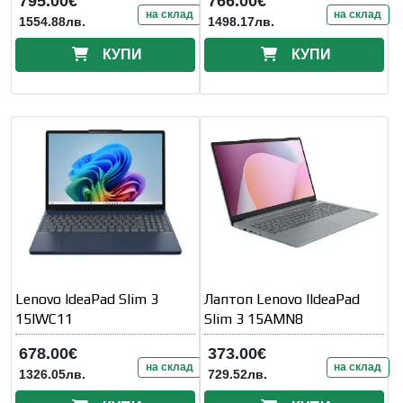
795.00€
766.00€
на склад
на склад
1554.88лв.
1498.17лв.
КУПИ
КУПИ
Lenovo IdeaPad Slim 3
Лаптоп Lenovo IIdeaPad
15IWC11
Slim 3 15AMN8
678.00€
373.00€
на склад
на склад
1326.05лв.
729.52лв.