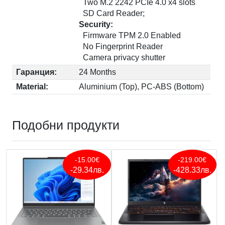
Two M.2 2242 PCIe 4.0 x4 slots
SD Card Reader;
Security:
Firmware TPM 2.0 Enabled
No Fingerprint Reader
Camera privacy shutter
Гаранция:
24 Months
Material:
Aluminium (Top), PC-ABS (Bottom)
Подобни продукти
-15.00€
-219.00€
-29.34лв.
-428.33лв.