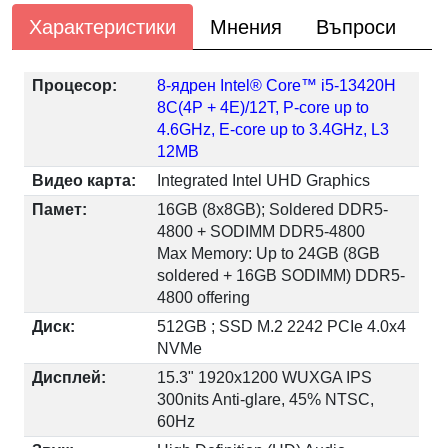
Характеристики
Мнения
Въпроси
Процесор:
8-ядрен Intel® Core™ i5-13420H
8C(4P + 4E)/12T, P-core up to
4.6GHz, E-core up to 3.4GHz, L3
12MB
Видео карта:
Integrated Intel UHD Graphics
Памет:
16GB (8x8GB); Soldered DDR5-
4800 + SODIMM DDR5-4800
Max Memory: Up to 24GB (8GB
soldered + 16GB SODIMM) DDR5-
4800 offering
Диск:
512GB ; SSD M.2 2242 PCIe 4.0x4
NVMe
Дисплей:
15.3" 1920x1200 WUXGA IPS
300nits Anti-glare, 45% NTSC,
60Hz