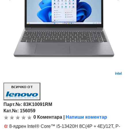
ВСИЧКО ОТ
Парт.№:
83K10091RM
Кат.№: 156059
0
Коментара
|
Напиши коментар
8-ядрен Intel® Core™ i5-13420H 8C(4P + 4E)/12T, P-