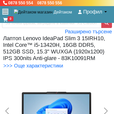
0878 550 554 0878 550 556
Профил
Дейтаком
0
Разширено търсене
Лаптоп Lenovo IdeaPad Slim 3 15IRH10,
Intel Core™ i5-13420H, 16GB DDR5,
512GB SSD, 15.3" WUXGA (1920x1200)
IPS 300nits Anti-glare - 83K10091RM
>>> Още характеристики
<< Предишна
Сл