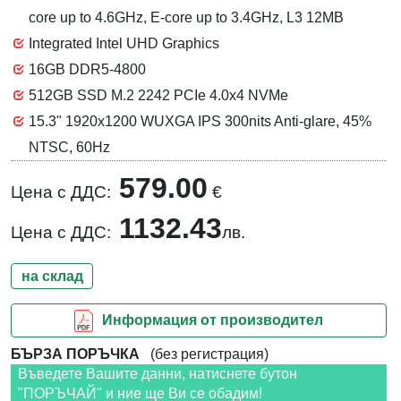
core up to 4.6GHz, E-core up to 3.4GHz, L3 12MB
Integrated Intel UHD Graphics
16GB DDR5-4800
512GB SSD M.2 2242 PCIe 4.0x4 NVMe
15.3" 1920x1200 WUXGA IPS 300nits Anti-glare, 45%
NTSC, 60Hz
579.00
Цена с ДДС:
€
1132.43
Цена с ДДС:
лв.
на склад
Информация от производител
БЪРЗА ПОРЪЧКА
(без регистрация)
Въведете Вашите данни, натиснете бутон
"ПОРЪЧАЙ" и ние ще Ви се обадим!