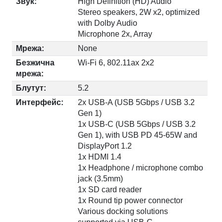
Звук:
High Definition (HD) Audio
Stereo speakers, 2W x2, optimized
with Dolby Audio
Microphone 2x, Array
Мрежа:
None
Безжична
Wi-Fi 6, 802.11ax 2x2
мрежа:
Блутут:
5.2
Интерфейс:
2x USB-A (USB 5Gbps / USB 3.2
Gen 1)
1x USB-C (USB 5Gbps / USB 3.2
Gen 1), with USB PD 45-65W and
DisplayPort 1.2
1x HDMI 1.4
1x Headphone / microphone combo
jack (3.5mm)
1x SD card reader
1x Round tip power connector
Various docking solutions