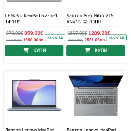
LENOVO IdeaPad 5 2-in-1
Лаптоп Acer Nitro V15
14IRH9
ANV15-52-93HH
859.00€
1289.00€
873.80€
1507.80€
на склад
на склад
1680.06лв.
2521.06лв.
1709.00лв.
2949.00лв.
КУПИ
КУПИ
Лаптоп Lenovo IdeaPad
Лаптоп Lenovo IdeaPad