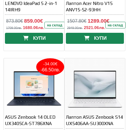
LENOVO IdeaPad 5 2-in-1
Лаптоп Acer Nitro V15
14IRH9
ANV15-52-93HH
859.00€
1289.00€
873.80€
1507.80€
на склад
на склад
1680.06лв.
2521.06лв.
1709.00лв.
2949.00лв.
КУПИ
КУПИ
-34.00€
-66.50лв.
ASUS Zenbook 14 OLED
Лаптоп ASUS Zenbook S14
UX3405CA-ST786XNA
UX5406AA-SU300XNA