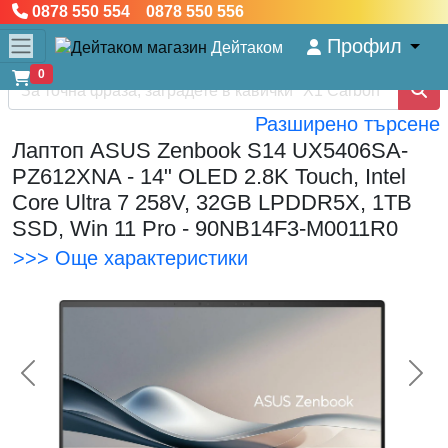
0878 550 554 0878 550 556
Профил
Дейтаком
0
Разширено търсене
Лаптоп ASUS Zenbook S14 UX5406SA-
PZ612XNA - 14" OLED 2.8K Touch, Intel
Core Ultra 7 258V, 32GB LPDDR5X, 1TB
SSD, Win 11 Pro - 90NB14F3-M0011R0
>>> Още характеристики
<< Предишна
Сл