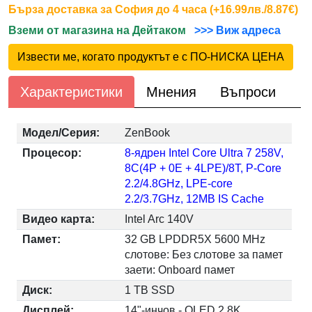
Бърза доставка за София до 4 часа (+16.99лв./8.87€)
Вземи от магазина на Дейтаком
>>> Виж адреса
Извести ме, когато продуктът е с ПО-НИСКА ЦЕНА
Характеристики
Мнения
Въпроси
Модел/Серия:
ZenBook
Процесор:
8-ядрен Intel Core Ultra 7 258V,
8C(4P + 0E + 4LPE)/8T, P-Core
2.2/4.8GHz, LPE-core
2.2/3.7GHz, 12MB IS Cache
Видео карта:
Intel Arc 140V
Памет:
32 GB LPDDR5X 5600 MHz
слотове: Без слотове за памет
заети: Onboard памет
Диск:
1 TB SSD
Дисплей:
14"-инчов - OLED 2.8K