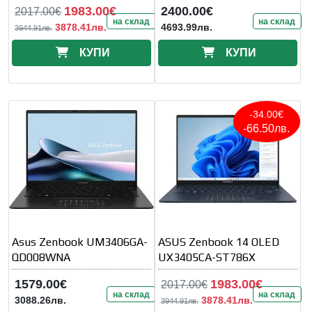
1983.00€
2400.00€
2017.00€
на склад
на склад
3878.41лв.
4693.99лв.
3944.91лв.
КУПИ
КУПИ
-34.00€
-66.50лв.
Asus Zenbook UM3406GA-
ASUS Zenbook 14 OLED
QD008WNA
UX3405CA-ST786X
1579.00€
1983.00€
2017.00€
на склад
на склад
3088.26лв.
3878.41лв.
3944.91лв.