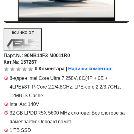
ВСИЧКО ОТ
Парт.№:
90NB14F3-M0011R0
Кат.№: 157267
0
Коментара
|
Напиши коментар
8-ядрен Intel Core Ultra 7 258V, 8C(4P + 0E +
4LPE)/8T, P-Core 2.2/4.8GHz, LPE-core 2.2/3.7GHz,
12MB IS Cache
Intel Arc 140V
32 GB LPDDR5X 5600 MHz слотове: Без слотове за
памет заети: Onboard памет
1 TB SSD