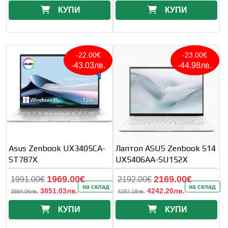
КУПИ
КУПИ
-22.00€
-23.00€
-43.03лв.
-44.98лв.
Asus Zenbook UX3405CA-
Лаптоп ASUS Zenbook S14
ST787X
UX5406AA-SU152X
1969.00€
2169.00€
1991.00€
2192.00€
на склад
на склад
3851.03лв.
4242.20лв.
3894.06лв.
4287.18лв.
КУПИ
КУПИ