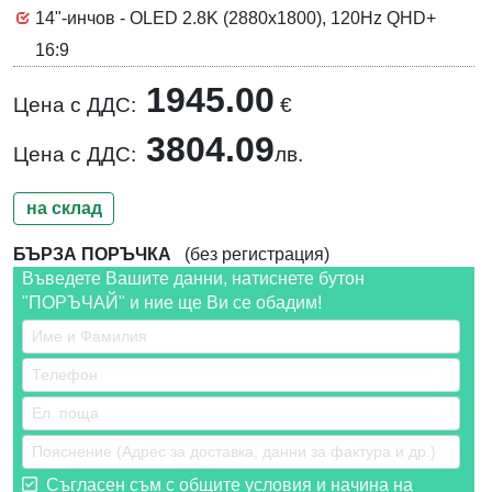
14"-инчов - OLED 2.8K (2880x1800), 120Hz QHD+
16:9
1945.00
Цена с ДДС:
€
3804.09
Цена с ДДС:
лв.
на склад
БЪРЗА ПОРЪЧКА
(без регистрация)
Въведете Вашите данни, натиснете бутон
"ПОРЪЧАЙ" и ние ще Ви се обадим!
Съгласен съм с общите условия и начина на