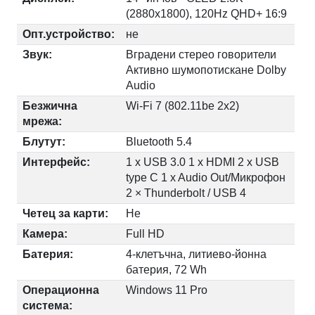
(2880x1800), 120Hz QHD+ 16:9
Опт.устройство:
не
Звук:
Вградени стерео говорители
Активно шумопотискане Dolby
Audio
Безжична
Wi-Fi 7 (802.11be 2x2)
мрежа:
Блутут:
Bluetooth 5.4
Интерфейс:
1 x USB 3.0 1 x HDMI 2 x USB
type C 1 x Audio Out/Микрофон
2 × Thunderbolt / USB 4
Четец за карти:
Не
Камера:
Full HD
Батерия:
4-клетъчна, литиево-йонна
батерия, 72 Wh
Операционна
Windows 11 Pro
система: