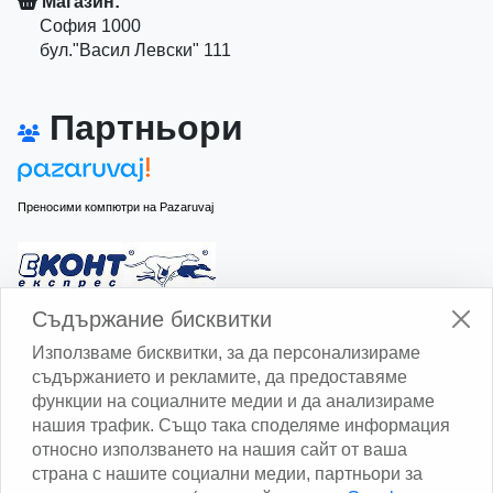
Магазин:
София 1000
бул."Васил Левски" 111
Партньори
Преносими компютри на Pazaruvaj
Изчисли доставката с Еконт
Съдържание бисквитки
Използваме бисквитки, за да персонализираме
съдържанието и рекламите, да предоставяме
функции на социалните медии и да анализираме
нашия трафик. Също така споделяме информация
относно използването на нашия сайт от ваша
Изчисли доставката със Спиди
страна с нашите социални медии, партньори за