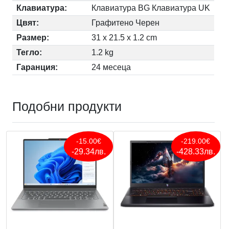
Клавиатура:
Клавиатура BG Клавиатура UK
Цвят:
Графитено Черен
Размер:
31 x 21.5 x 1.2 cm
Тегло:
1.2 kg
Гаранция:
24 месеца
Подобни продукти
-15.00€
-219.00€
-29.34лв.
-428.33лв.