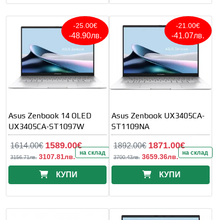
-25.00€
-21.00€
-48.90лв.
-41.07лв.
Asus Zenbook 14 OLED
Asus Zenbook UX3405CA-
UX3405CA-ST1097W
ST1109NA
1589.00€
1871.00€
1614.00€
1892.00€
на склад
на склад
3107.81лв.
3659.36лв.
3156.71лв.
3700.43лв.
КУПИ
КУПИ