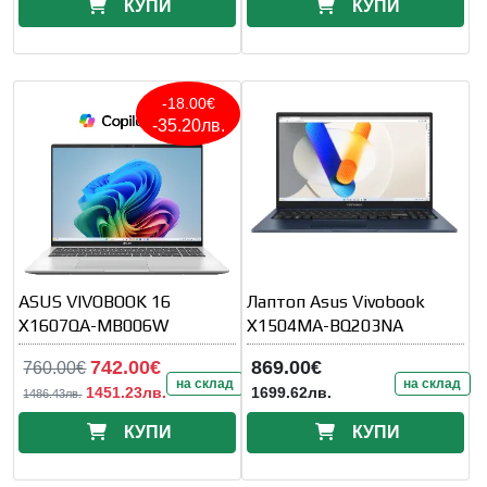
КУПИ
КУПИ
-18.00€
-35.20лв.
ASUS VIVOBOOK 16
Лаптоп Asus Vivobook
X1607QA-MB006W
X1504MA-BQ203NA
742.00€
869.00€
760.00€
на склад
на склад
1451.23лв.
1699.62лв.
1486.43лв.
КУПИ
КУПИ