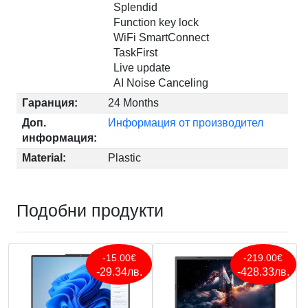
Splendid
Function key lock
WiFi SmartConnect
TaskFirst
Live update
AI Noise Canceling
Гаранция:
24 Months
Доп.
Информация от производител
информация:
Material:
Plastic
Подобни продукти
-15.00€
-219.00€
-29.34лв.
-428.33лв.