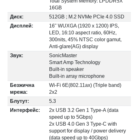
Total System Memory: LPDDR5X
16GB
Диск:
512GB ; M.2 NVMe PCIe 4.0 SSD
Дисплей:
16" WUXGA (1920 x 1200) IPS,
LED, 16:10 aspect ratio, 60Hz,
300nits, 45% NTSC color gamut,
Anti-glare(AG) display
Звук:
SonicMaster
Smart Amp Technology
Built-in speaker
Built-in array microphone
Безжична
Wi-Fi 6E(802.11ax) (Triple band)
мрежа:
2x2
Блутут:
5.3
Интерфейс:
2x USB 3.2 Gen 1 Type-A (data
speed up to 5Gbps)
2x USB 4.0 Gen 3 Type-C with
support for display / power delivery
(data speed up to 40Gbps)