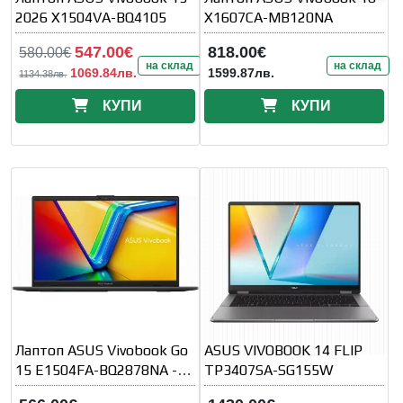
2026 X1504VA-BQ4105
X1607CA-MB120NA
547.00€
818.00€
580.00€
на склад
на склад
1069.84лв.
1599.87лв.
1134.38лв.
КУПИ
КУПИ
Лаптоп ASUS Vivobook Go
ASUS VIVOBOOK 14 FLIP
15 E1504FA-BQ2878NA -
TP3407SA-SG155W
15.6" FullHD