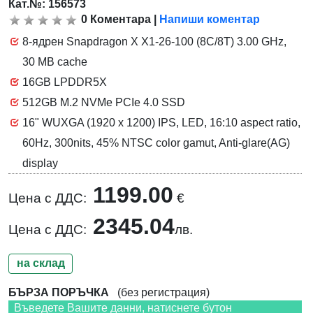
Кат.№: 156573
0
Коментара
|
Напиши коментар
8-ядрен Snapdragon X X1-26-100 (8C/8T) 3.00 GHz,
30 MB cache
16GB LPDDR5X
512GB M.2 NVMe PCIe 4.0 SSD
16" WUXGA (1920 x 1200) IPS, LED, 16:10 aspect ratio,
60Hz, 300nits, 45% NTSC color gamut, Anti-glare(AG)
display
1199.00
Цена с ДДС:
€
2345.04
Цена с ДДС:
лв.
на склад
БЪРЗА ПОРЪЧКА
(без регистрация)
Въведете Вашите данни, натиснете бутон