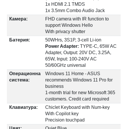
1x HDMI 2.1 TMDS
1x 3.5mm Combo Audio Jack
Камера:
FHD camera with IR function to
support Windows Hello
With privacy shutter
Батерия:
50WHrs, 3S1P, 3-cell Li-ion
Power Adapter:
TYPE-C, 65W AC
Adapter, Output: 20V DC, 3.25A,
65W, Input: 100-240V AC
50/60GHz universal
Операционна
Windows 11 Home - ASUS
система:
recommends Windows 11 Pro for
business
1-month trial for new Microsoft 365
customers. Credit card required
Клавиатура:
Chiclet Keyboard with Num-key
With Copilot key
Precision touchpad
Цвят:
Quiet Blue