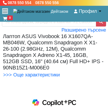
0878 550 554 0878 550 556
Профил
Дейтаком
0
Разширено търсене
Лаптоп ASUS Vivobook 16 X1607QA-
MB046W, Qualcomm Snapdragon X X1-
26-100 (2.98GHz, 12M), Qualcomm
Snapdragon X Adreno X1-45, 16GB,
512GB SSD, 16" (40.64 см) Full HD+ IPS -
90NB15Z1-M006E0
>>> Още характеристики