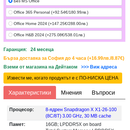
Без MS Office
Office 365 Personal (+92.54€/180.99лв.)
Office Home 2024 (+147.25€/288.00лв.)
Office H&B 2024 (+275.08€/538.01лв.)
Гаранция: 24 месеца
Бърза доставка за София до 4 часа (+16.99лв./8.87€)
Вземи от магазина на Дейтаком
>>> Виж адреса
Извести ме, когато продуктът е с ПО-НИСКА ЦЕНА
Характеристики
Мнения
Въпроси
Процесор:
8-ядрен Snapdragon X X1-26-100
(8C/8T) 3.00 GHz, 30 MB cache
Памет:
16GB; LPDDR5X on board