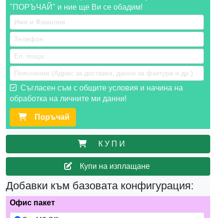
"ПОРЪЧАЙ" и ние ще Ви се обадим!
Съгласен съм с общите условия и начина на
обработка на личните ми данни!
Поръчай
К У П И
Купи на изплащане
Добавки към базовата конфигурация:
Офис пакет