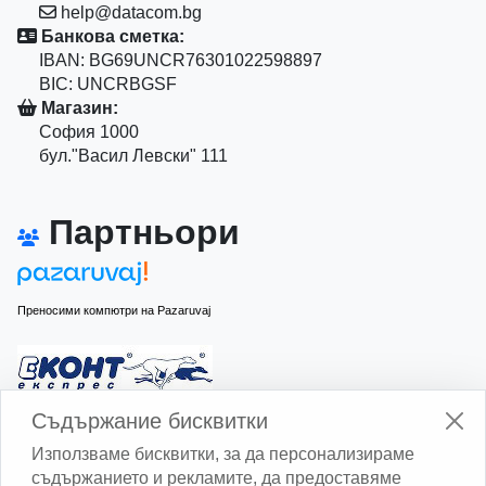
help@datacom.bg
Банкова сметка:
IBAN: BG69UNCR76301022598897
BIC: UNCRBGSF
Магазин:
София 1000
бул."Васил Левски" 111
Партньори
Преносими компютри на Pazaruvaj
Изчисли доставката с Еконт
Съдържание бисквитки
Използваме бисквитки, за да персонализираме
съдържанието и рекламите, да предоставяме