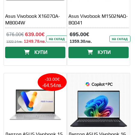
Asus Vivobook X1607QA-
Asus Vivobook M1502NAQ-
MB004W
BQ041
639.00€
695.00€
676.00€
на склад
на склад
1249.78лв.
1359.30лв.
1322.14лв.
КУПИ
КУПИ
-33.00€
-64.54лв.
Лаптоп ASUS Vivobook 15
Лаптоп ASUS Vivobook 16