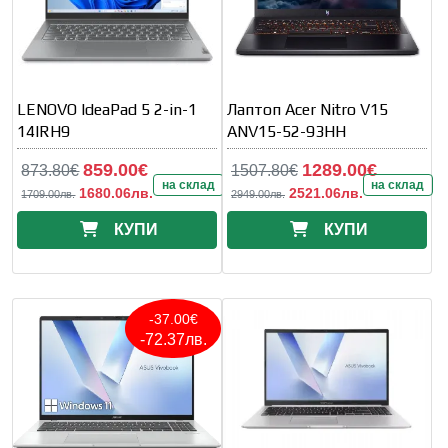
LENOVO IdeaPad 5 2-in-1
Лаптоп Acer Nitro V15
14IRH9
ANV15-52-93HH
859.00€
1289.00€
873.80€
1507.80€
на склад
на склад
1680.06лв.
2521.06лв.
1709.00лв.
2949.00лв.
КУПИ
КУПИ
-37.00€
-72.37лв.