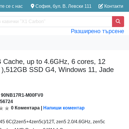
е се с нас
София, бул. В. Левски 111
Контакти
Разширено търсене
che, up to 4.6GHz, 6 cores, 12
),512GB SSD G4, Windows 11, Jade
:
90NB17R1-M00FV0
156724
0
Коментара
|
Напиши коментар
45 6C(2zen5+4zen5c)/12T, zen5 2.0/4.6GHz, zen5c