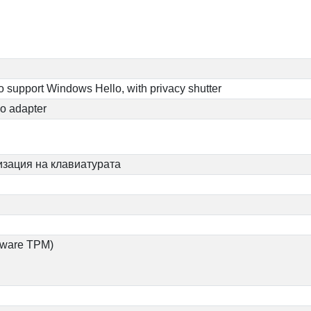
o support Windows Hello, with privacy shutter
No adapter
изация на клавиатурата
rmware TPM)