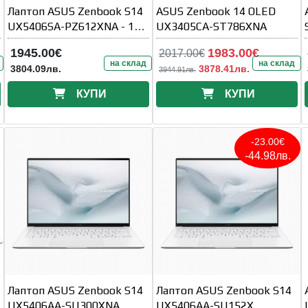
Лаптоп ASUS Zenbook S14
ASUS Zenbook 14 OLED
UX5406SA-PZ612XNA - 14"
UX3405CA-ST786XNA
OLED 2.8K Touch
1945.00€
1983.00€
2017.00€
на склад
на склад
3804.09лв.
3878.41лв.
3944.91лв.
КУПИ
КУПИ
-23.00€
-44.98лв.
Лаптоп ASUS Zenbook S14
Лаптоп ASUS Zenbook S14
UX5406AA-SU300XNA
UX5406AA-SU152X