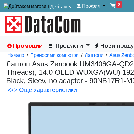
0
Профил
Дейтаком
Промоции
Продукти
Нови проду
Начало
/
Преносими компютри
/
Лаптопи
/
Asus Zen
Лаптоп Asus Zenbook UM3406GA-QD246
Threads), 14.0 OLED WUXGA(WU) 1920
Black, Sleev, no adapter - 90NB17R1-
>>> Още характеристики