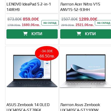
LENOVO IdeaPad 5 2-in-1
Лаптоп Acer Nitro V15
14IRH9
ANV15-52-93HH
859.00€
1289.00€
873.80€
1507.80€
на склад
на склад
1680.06лв.
2521.06лв.
1709.00лв.
2949.00лв.
КУПИ
КУПИ
-34.00€
-66.50лв.
ASUS Zenbook 14 OLED
Лаптоп Asus Zenbook
UX3405CA-ST786X
UX3405CA-ST1100W