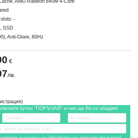
 Cache, AMD Radeon 840M 4-Core
ared
lots: -
0, SSD
0), Anti-Glare, 60Hz
00
€
97
лв.
истрация)
атиснете бутон "ПОРЪЧАЙ" и ние ще Ви се обадим!
словия и начина на обработка на личните ми данни!