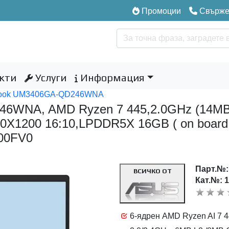
Промоции
Свържет
кти
Услуги
Информация
book UM3406GA-QD246WNA
WNA, AMD Ryzen 7 445,2.0GHz (14MB Ca
X1200 16:10,LPDDR5X 16GB ( on board 
M00FV0
Парт.№
ВСИЧКО ОТ
Кат.№: 
6-ядрен AMD Ryzen AI 7 4