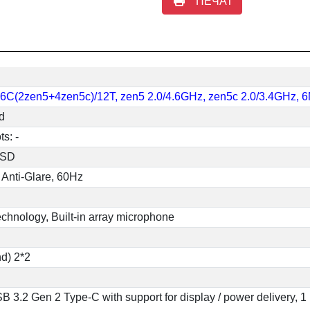
ПЕЧАТ
 6C(2zen5+4zen5c)/12T, zen5 2.0/4.6GHz, zen5c 2.0/3.4GHz
d
s: -
SSD
 Anti-Glare, 60Hz
echnology, Built-in array microphone
nd) 2*2
 3.2 Gen 2 Type-C with support for display / power delivery, 1