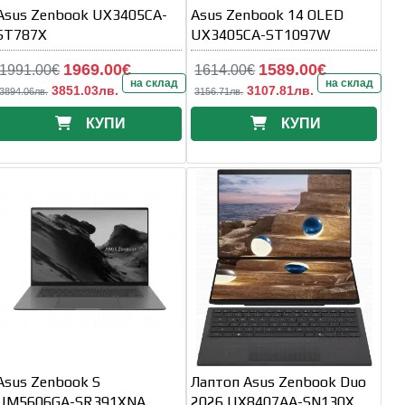
Asus Zenbook UX3405CA-
Asus Zenbook 14 OLED
ST787X
UX3405CA-ST1097W
1969.00€
1589.00€
1991.00€
1614.00€
на склад
на склад
3851.03лв.
3107.81лв.
3894.06лв.
3156.71лв.
КУПИ
КУПИ
Asus Zenbook S
Лаптоп Asus Zenbook Duo
UM5606GA-SR391XNA
2026 UX8407AA-SN130X