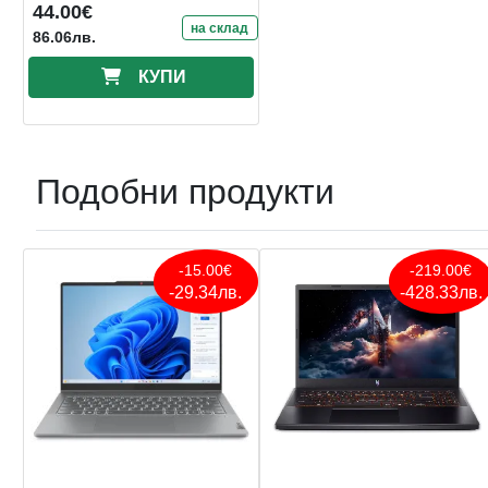
44.00€
на склад
86.06лв.
КУПИ
Подобни продукти
-15.00€
-219.00€
-29.34лв.
-428.33лв.