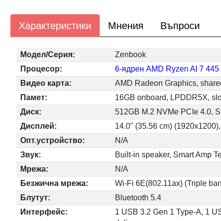
Характеристики
Мнения
Въпроси
Модел/Серия:
Zenbook
Процесор:
6-ядрен AMD Ryzen AI 7 445
Видео карта:
AMD Radeon Graphics, share
Памет:
16GB onboard, LPDDR5X, slot
Диск:
512GB M.2 NVMe PCIe 4.0, 
Дисплей:
14.0" (35.56 cm) (1920x1200),
Опт.устройство:
N/A
Звук:
Built-in speaker, Smart Amp T
Мрежа:
N/A
Безжична мрежа:
Wi-Fi 6E(802.11ax) (Triple ba
Блутут:
Bluetooth 5.4
Интерфейс:
1 USB 3.2 Gen 1 Type-A, 1 USB