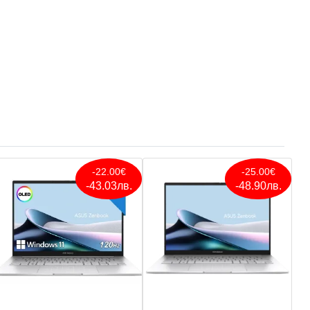
-22.00€
-25.00€
-43.03лв.
-48.90лв.