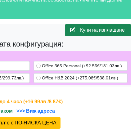
Купи на изплащане
ата конфигурация:
Office 365 Personal (+92.56€/181.03лв.)
/299.73лв.)
Office H&B 2024 (+275.08€/538.01лв.)
 4 часа (+16.99лв./8.87€)
йтаком
>>> Виж адреса
ктът е с ПО-НИСКА ЦЕНА