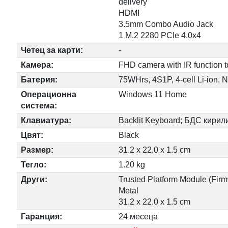
delivery
HDMI
3.5mm Combo Audio Jack
1 M.2 2280 PCIe 4.0x4
Четец за карти:
-
Камера:
FHD camera with IR function t
Батерия:
75WHrs, 4S1P, 4-cell Li-ion, 
Операционна
Windows 11 Home
система:
Клавиатура:
Backlit Keyboard; БДС кирил
Цвят:
Black
Размер:
31.2 x 22.0 x 1.5 cm
Тегло:
1.20 kg
Други:
Trusted Platform Module (Fi
Metal
31.2 x 22.0 x 1.5 cm
Гаранция:
24 месеца