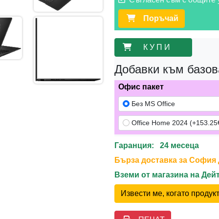
Поръчай
К У П И
Добавки към базов
Офис пакет
Без MS Office
Office Home 2024 (+153.25€
Гаранция: 24 месеца
Бърза доставка за София до
Вземи от магазина на Де
Извести ме, когато проду