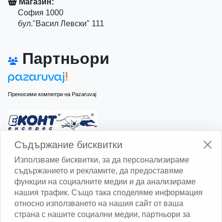
Магазин:
София 1000
бул."Васил Левски" 111
Партньори
Преносими компютри на Pazaruvaj
Изчисли доставката с Еконт
Съдържание бисквитки
Използваме бисквитки, за да персонализираме
съдържанието и рекламите, да предоставяме
функции на социалните медии и да анализираме
нашия трафик. Също така споделяме информация
относно използването на нашия сайт от ваша
Изчисли доставката със Спиди
страна с нашите социални медии, партньори за