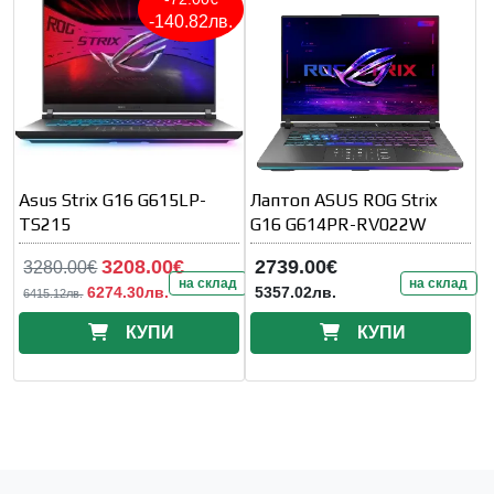
-140.82лв.
Asus Strix G16 G615LP-
Лаптоп ASUS ROG Strix
TS215
G16 G614PR-RV022W
3208.00€
2739.00€
3280.00€
на склад
на склад
6274.30лв.
5357.02лв.
6415.12лв.
КУПИ
КУПИ