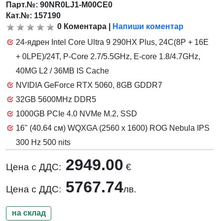
Парт.№:
90NR0LJ1-M00CE0
Кат.№: 157190
0
Коментара
|
Напиши коментар
24-ядрен Intel Core Ultra 9 290HX Plus, 24C(8P + 16E
+ 0LPE)/24T, P-Core 2.7/5.5GHz, E-core 1.8/4.7GHz,
40MG L2 / 36MB IS Cache
NVIDIA GeForce RTX 5060, 8GB GDDR7
32GB 5600MHz DDR5
1000GB PCIe 4.0 NVMe M.2, SSD
16" (40.64 см) WQXGA (2560 x 1600) ROG Nebula IPS
300 Hz 500 nits
2949.00
Цена с ДДС:
€
5767.74
Цена с ДДС:
лв.
на склад