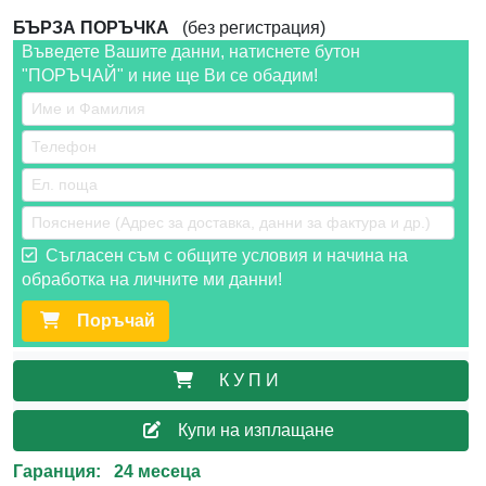
БЪРЗА ПОРЪЧКА
(без регистрация)
Въведете Вашите данни, натиснете бутон
"ПОРЪЧАЙ" и ние ще Ви се обадим!
Съгласен съм с общите условия и начина на
обработка на личните ми данни!
Поръчай
К У П И
Купи на изплащане
Гаранция: 24 месеца