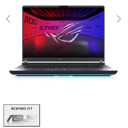
<< Предишна
Сл
ВСИЧКО ОТ