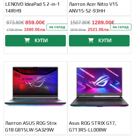
LENOVO IdeaPad 5 2-in-1
Лаптоп Acer Nitro V15
14IRH9
ANV15-52-93HH
859.00€
1289.00€
873.80€
1507.80€
на склад
на склад
1680.06лв.
2521.06лв.
1709.00лв.
2949.00лв.
КУПИ
КУПИ
Лаптоп ASUS ROG Strix
Asus ROG STRIX G17,
G18 G815LW-SA329W
G713RS-LL008W