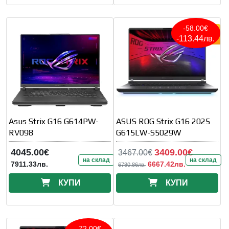
-58.00€
-113.44лв.
Asus Strix G16 G614PW-
ASUS ROG Strix G16 2025
RV098
G615LW-S5029W
4045.00€
3409.00€
3467.00€
на склад
на склад
7911.33лв.
6667.42лв.
6780.86лв.
КУПИ
КУПИ
-72.00€