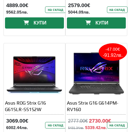
4889.00€
2579.00€
на склад
на склад
9562.05лв.
5044.09лв.
КУПИ
КУПИ
-47.00€
-91.92лв.
Asus ROG Strix G16
Asus Strix G16 G614PM-
G615LR-S5152W
RV160
3069.00€
2730.00€
2777.00€
на склад
на склад
6002.44лв.
5339.42лв.
5431.34лв.