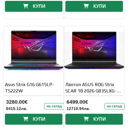
КУПИ
КУПИ
Asus Strix G16 G615LP-
Лаптоп ASUS ROG Strix
TS222W
SCAR 18 2026 G835LXG-
TQ489X - 18" Mini LED
3280.00€
6499.00€
UHD+
на склад
на склад
6415.12лв.
12710.94лв.
КУПИ
КУПИ