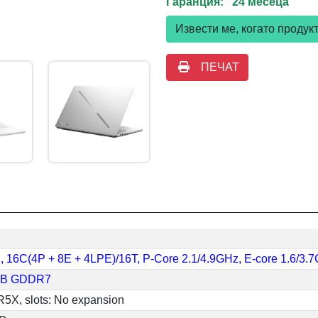
Гаранция: 24 месеца
Извести ме, когато проду
ПЕЧАТ
6H, 16C(4P + 8E + 4LPE)/16T, P-Core 2.1/4.9GHz, E-core 1.6/3
6GB GDDR7
X, slots: No expansion