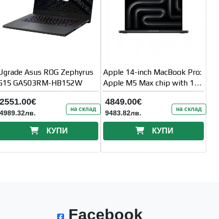
Ugrade Asus ROG Zephyrus
Apple 14-inch MacBook Pro:
G15 GA503RM-HB152W
Apple M5 Max chip with 18-
core CPU and 32-core GPU
2551.00€
4849.00€
на склад
на склад
4989.32лв.
9483.82лв.
КУПИ
КУПИ
Facebook