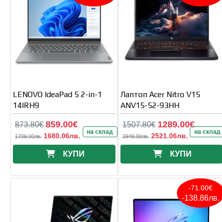
LENOVO IdeaPad 5 2-in-1
Лаптоп Acer Nitro V15
14IRH9
ANV15-52-93HH
859.00€
1289.00€
873.80€
1507.80€
на склад
на склад
1680.06лв.
2521.06лв.
1709.00лв.
2949.00лв.
КУПИ
КУПИ
-71.00€
-138.86лв.