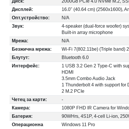
Диск:
2000Gb PCIe 4.0 NVMe M.2, S
Дисплей:
16.0" (40.64 cm) (2560x1600), A
Опт.устройство:
N/A
Звук:
4-speaker (dual-force woofer) sy
Built-in array microphone
Мрежа:
N/A
Безжична мрежа:
Wi-Fi 7(802.11be) (Triple band) 
Блутут:
Bluetooth 6.0
Интерфейс:
1 USB 3.2 Gen 2 Type-C with sup
HDMI
3.5mm Combo Audio Jack
1 Thunderbolt 4 with support for 
2 M.2 PCIe
Четец за карти:
-
Камера:
1080P FHD IR Camera for Wind
Батерия:
90WHrs, 4S1P, 4-cell Li-ion, 25
Операционна
Windows 11 Pro