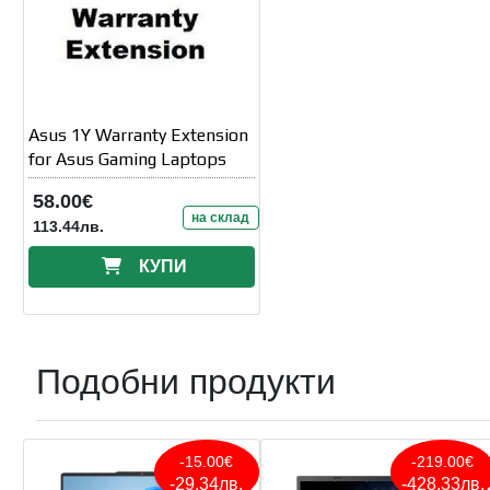
Asus 1Y Warranty Extension
for Asus Gaming Laptops
58.00€
на склад
113.44лв.
КУПИ
Подобни продукти
-15.00€
-219.00€
-29.34лв.
-428.33лв.