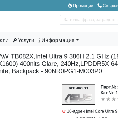
Промоции
Свържет
кти
Услуги
Информация
TB082X,Intel Ultra 9 386H 2.1 GHz (18
1600) 400nits Glare, 240Hz,LPDDR5X 6
White, Backpack - 90NR0PG1-M003P0
Парт.№
ВСИЧКО ОТ
Кат.№: 
16-ядрен Intel Core Ultra 