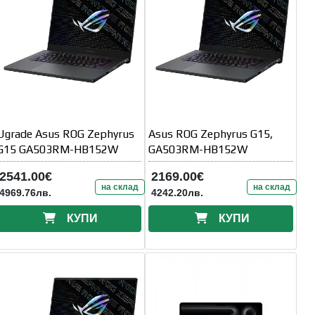
Ugrade Asus ROG Zephyrus
Asus ROG Zephyrus G15,
G15 GA503RM-HB152W
GA503RM-HB152W
2541.00€
2169.00€
на склад
на склад
4969.76лв.
4242.20лв.
КУПИ
КУПИ