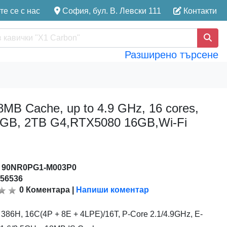
е се с нас
София, бул. В. Левски 111
Контакти
Разширено търсене
MB Cache, up to 4.9 GHz, 16 cores,
4GB, 2TB G4,RTX5080 16GB,Wi-Fi
:
90NR0PG1-M003P0
156536
0
Коментара
|
Напиши коментар
9 386H, 16C(4P + 8E + 4LPE)/16T, P-Core 2.1/4.9GHz, E-