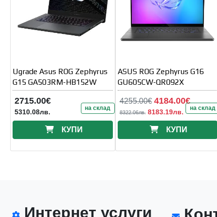
Ugrade Asus ROG Zephyrus
ASUS ROG Zephyrus G16
G15 GA503RM-HB152W
GU605CW-QR092X
2715.00€
4184.00€
4255.00€
на склад
на склад
5310.08лв.
8183.19лв.
8322.06лв.
КУПИ
КУПИ
Интернет услуги
Конт