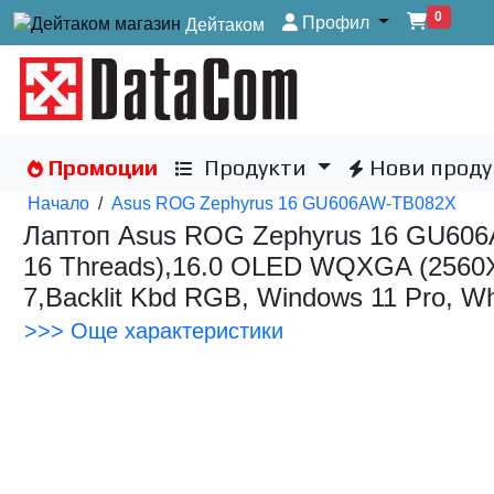
0
Профил
Дейтаком
Промоции
Продукти
Нови проду
Начало
/
Asus ROG Zephyrus 16 GU606AW-TB082X
Лаптоп Asus ROG Zephyrus 16 GU606AW-
16 Threads),16.0 OLED WQXGA (2560X
7,Backlit Kbd RGB, Windows 11 Pro, 
>>> Още характеристики