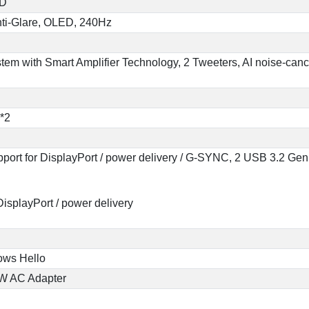
SD
nti-Glare, OLED, 240Hz
stem with Smart Amplifier Technology, 2 Tweeters, AI noise-ca
2*2
port for DisplayPort / power delivery / G-SYNC, 2 USB 3.2 Ge
DisplayPort / power delivery
ows Hello
0W AC Adapter