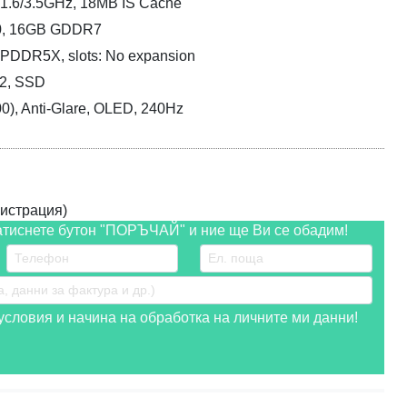
 1.6/3.5GHz, 18MB IS Cache
0, 16GB GDDR7
PDDR5X, slots: No expansion
2, SSD
00), Anti-Glare, OLED, 240Hz
истрация)
атиснете бутон "ПОРЪЧАЙ" и ние ще Ви се обадим!
словия и начина на обработка на личните ми данни!