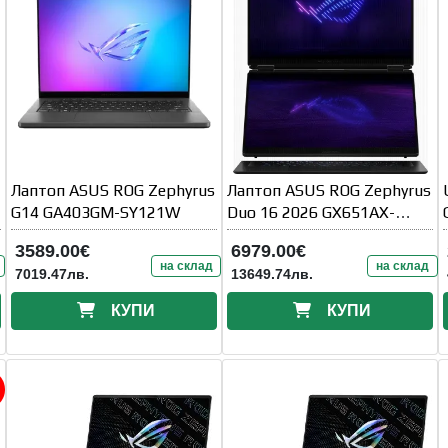
Лаптоп ASUS ROG Zephyrus
Лаптоп ASUS ROG Zephyrus
G14 GA403GM-SY121W
Duo 16 2026 GX651AX-
SR086X - 16" OLED
3589.00€
6979.00€
Touchscreen
на склад
на склад
7019.47лв.
13649.74лв.
КУПИ
КУПИ