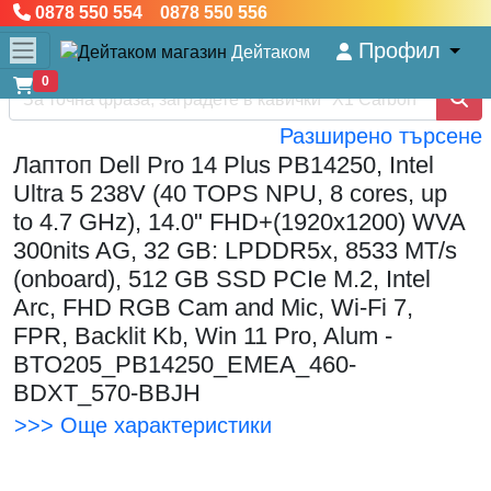
0878 550 554 0878 550 556
Профил
Дейтаком
0
Разширено търсене
Лаптоп Dell Pro 14 Plus PB14250, Intel
Ultra 5 238V (40 TOPS NPU, 8 cores, up
to 4.7 GHz), 14.0" FHD+(1920x1200) WVA
300nits AG, 32 GB: LPDDR5x, 8533 MT/s
(onboard), 512 GB SSD PCIe M.2, Intel
Arc, FHD RGB Cam and Mic, Wi-Fi 7,
FPR, Backlit Kb, Win 11 Pro, Alum -
BTO205_PB14250_EMEA_460-
BDXT_570-BBJH
>>> Още характеристики