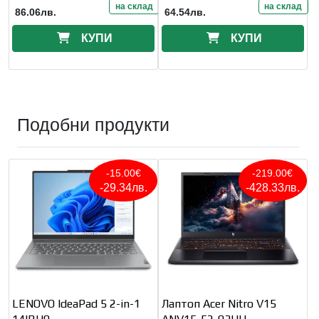
на склад
на склад
86.06лв.
64.54лв.
КУПИ
КУПИ
Подобни продукти
-15.00€
-219.00€
-29.34лв.
-428.33лв.
LENOVO IdeaPad 5 2-in-1
Лаптоп Acer Nitro V15