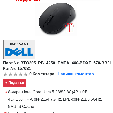
ВСИЧКО ОТ
Парт.№:
BTO205_PB14250_EMEA_460-BDXT_570-BBJH
Кат.№: 157631
0
Коментара
|
Напиши коментар
+ Подарък
8-ядрен Intel Core Ultra 5 238V, 8C(4P + 0E +
4LPE)/8T, P-Core 2.1/4.7GHz, LPE-core 2.1/3.5GHz,
8MB IS Cache