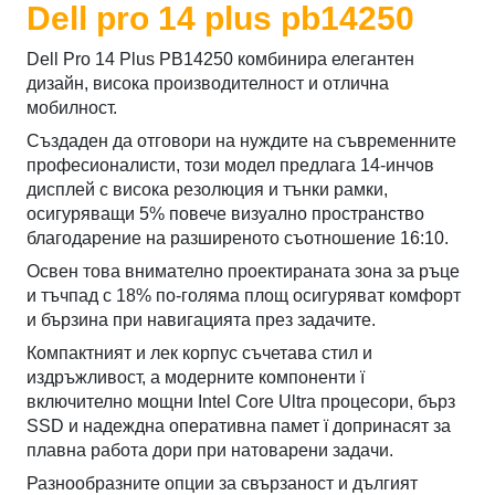
Dell pro 14 plus pb14250
Dell Pro 14 Plus PB14250 комбинира елегантен
дизайн, висока производителност и отлична
мобилност.
Създаден да отговори на нуждите на съвременните
професионалисти, този модел предлага 14-инчов
дисплей с висока резолюция и тънки рамки,
осигуряващи 5% повече визуално пространство
благодарение на разширеното съотношение 16:10.
Освен това внимателно проектираната зона за ръце
и тъчпад с 18% по-голяма площ осигуряват комфорт
и бързина при навигацията през задачите.
Компактният и лек корпус съчетава стил и
издръжливост, а модерните компоненти ї
включително мощни Intel Core Ultra процесори, бърз
SSD и надеждна оперативна памет ї допринасят за
плавна работа дори при натоварени задачи.
Разнообразните опции за свързаност и дългият