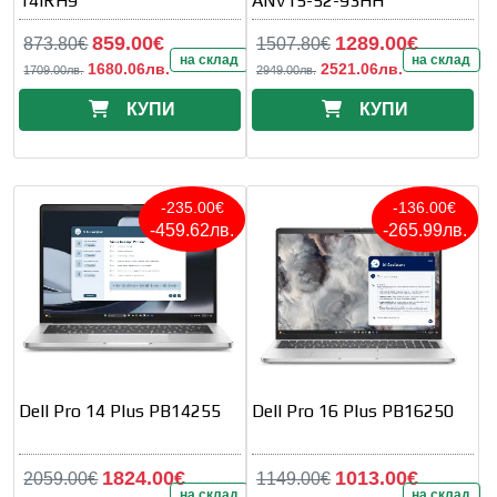
14IRH9
ANV15-52-93HH
859.00€
1289.00€
873.80€
1507.80€
на склад
на склад
1680.06лв.
2521.06лв.
1709.00лв.
2949.00лв.
КУПИ
КУПИ
-235.00€
-136.00€
-459.62лв.
-265.99лв.
Dell Pro 14 Plus PB14255
Dell Pro 16 Plus PB16250
1824.00€
1013.00€
2059.00€
1149.00€
на склад
на склад