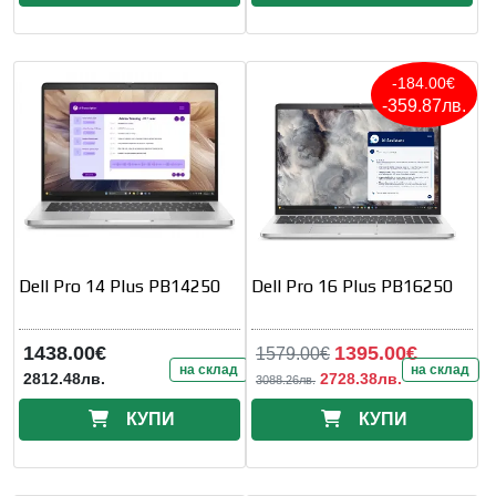
-184.00€
-359.87лв.
Dell Pro 14 Plus PB14250
Dell Pro 16 Plus PB16250
1438.00€
1395.00€
1579.00€
на склад
на склад
2812.48лв.
2728.38лв.
3088.26лв.
КУПИ
КУПИ