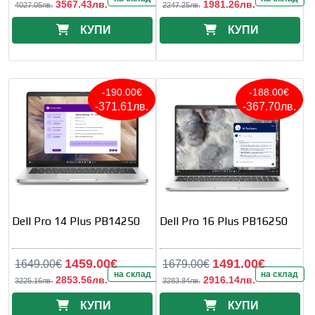
3567.43лв.
1981.26лв.
4027.05лв.
2247.25лв.
КУПИ
КУПИ
-190.00€
-188.00€
-371.61лв.
-367.70лв.
Dell Pro 14 Plus PB14250
Dell Pro 16 Plus PB16250
1459.00€
1491.00€
1649.00€
1679.00€
на склад
на склад
2853.56лв.
2916.14лв.
3225.16лв.
3283.84лв.
КУПИ
КУПИ