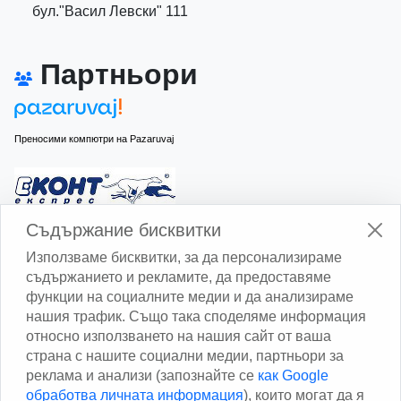
бул."Васил Левски" 111
Партньори
Преносими компютри на Pazaruvaj
Изчисли доставката с Еконт
Съдържание бисквитки
Използваме бисквитки, за да персонализираме
съдържанието и рекламите, да предоставяме
функции на социалните медии и да анализираме
нашия трафик. Също така споделяме информация
относно използването на нашия сайт от ваша
Изчисли доставката със Спиди
страна с нашите социални медии, партньори за
реклама и анализи (запознайте се
как Google
Facebook
обработва личната информация
), които могат да я