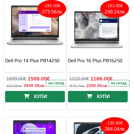
-191.00€
-153.00€
-373.56лв.
-299.24лв.
Dell Pro 14 Plus PB14250
Dell Pro 16 Plus PB16250
1508.00€
1166.00€
1699.00€
1319.00€
на склад
на склад
2949.39лв.
2280.50лв.
3322.96лв.
2579.74лв.
КУПИ
КУПИ
-135.00€
-264.04лв.