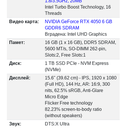
1.8/3.5GHz, 20MB
Intel Turbo Boost Technology, 16
Threads
Видео карта:
NVIDIA GeForce RTX 4050 6 GB
GDDR6 SDRAM
Вградена: Intel UHD Graphics
Памет:
16 GB (1 x 16 GB), DDR5 SDRAM,
5600 MT/s, SO-DIMM 262-pin,
Slots:2, Free Slots:1
Диск:
1 TB SSD PCIe - NVM Express
(NVMe)
Дисплей:
15.6" (39.62 cm) - IPS, 1920 x 1080
(Full HD), 144 Hz, AR: 16:9, 300
nits, 62.5% sRGB, Anti-Glare
Micro Edge
Flicker Free technology
82.23% screen-to-body ratio
(without speakers)
Звук:
DTS:X Ultra