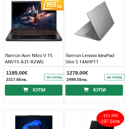
Лаптоп Acer Nitro V 15
Лаптоп Lenovo IdeaPad
ANV15-A31-R2WG
Slim 5 14AHP11
1185.00€
1278.00€
на склад
на склад
2317.66лв.
2499.55лв.
КУПИ
КУПИ
-101.00€
-197.54лв.