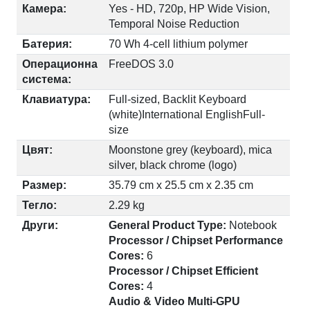
Камера:
Yes - HD, 720p, HP Wide Vision,
Temporal Noise Reduction
Батерия:
70 Wh 4-cell lithium polymer
Операционна
FreeDOS 3.0
система:
Клавиатура:
Full-sized, Backlit Keyboard
(white)International EnglishFull-
size
Цвят:
Moonstone grey (keyboard), mica
silver, black chrome (logo)
Размер:
35.79 cm x 25.5 cm x 2.35 cm
Тегло:
2.29 kg
Други:
General Product Type:
Notebook
Processor / Chipset Performance
Cores:
6
Processor / Chipset Efficient
Cores:
4
Audio & Video Multi-GPU