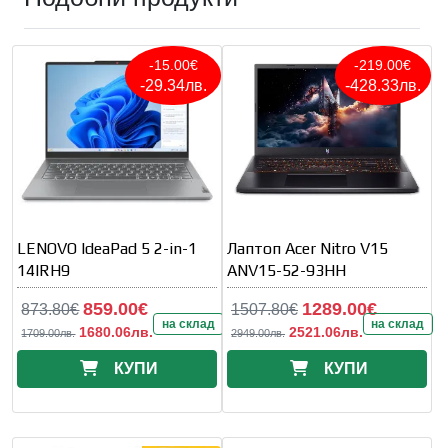
-15.00€
-219.00€
-29.34лв.
-428.33лв.
LENOVO IdeaPad 5 2-in-1
Лаптоп Acer Nitro V15
14IRH9
ANV15-52-93HH
859.00€
1289.00€
873.80€
1507.80€
на склад
на склад
1680.06лв.
2521.06лв.
1709.00лв.
2949.00лв.
КУПИ
КУПИ