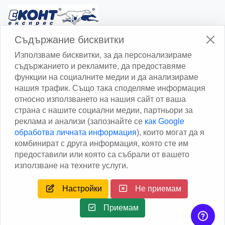
Изчисли доставката с Еконт
Съдържание бисквитки
Използваме бисквитки, за да персонализираме
съдържанието и рекламите, да предоставяме
функции на социалните медии и да анализираме
нашия трафик. Също така споделяме информация
относно използването на нашия сайт от ваша
Изчисли доставката със Спиди
страна с нашите социални медии, партньори за
реклама и анализи (запознайте се
как Google
Facebook
обработва личната информация
), които могат да я
комбинират с друга информация, която сте им
предоставили или която са събрали от вашето
използване на техните услуги.
Настройки
Не приемам
Copyright © 2013 - 2026
Дейтаком ООД
Author
EAA.
All
rights reserved.
Приемам