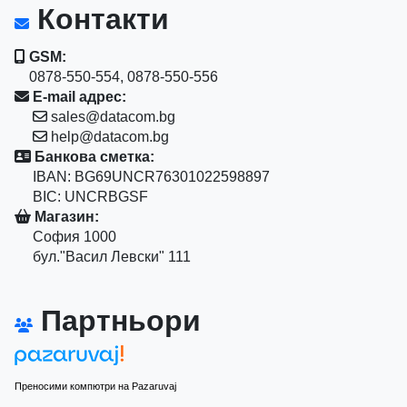
Контакти
GSM:
0878-550-554, 0878-550-556
E-mail адрес:
sales@datacom.bg
help@datacom.bg
Банкова сметка:
IBAN: BG69UNCR76301022598897
BIC: UNCRBGSF
Магазин:
София 1000
бул."Васил Левски" 111
Партньори
Преносими компютри на Pazaruvaj