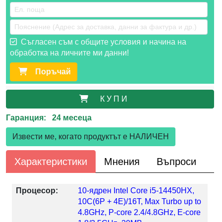
Съгласен съм с общите условия и начина на
обработка на личните ми данни!
Поръчай
К У П И
Гаранция: 24 месеца
Извести ме, когато продуктът е НАЛИЧЕН
Характеристики
Мнения
Въпроси
Процесор:
10-ядрен Intel Core i5-14450HX,
10C(6P + 4E)/16T, Max Turbo up to
4.8GHz, P-core 2.4/4.8GHz, E-core