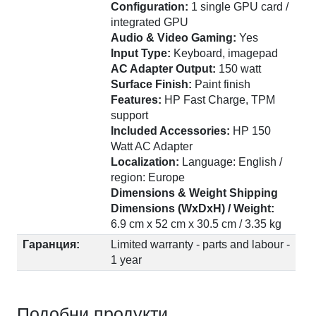
Configuration:
1 single GPU card /
integrated GPU
Audio & Video Gaming:
Yes
Input Type:
Keyboard, imagepad
AC Adapter Output:
150 watt
Surface Finish:
Paint finish
Features:
HP Fast Charge, TPM
support
Included Accessories:
HP 150
Watt AC Adapter
Localization:
Language: English /
region: Europe
Dimensions & Weight Shipping
Dimensions (WxDxH) / Weight:
6.9 cm x 52 cm x 30.5 cm / 3.35 kg
Гаранция:
Limited warranty - parts and labour -
1 year
Подобни продукти