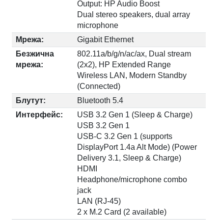
Output: HP Audio Boost
Dual stereo speakers, dual array
microphone
Мрежа:
Gigabit Ethernet
Безжична
802.11a/b/g/n/ac/ax, Dual stream
мрежа:
(2x2), HP Extended Range
Wireless LAN, Modern Standby
(Connected)
Блутут:
Bluetooth 5.4
Интерфейс:
USB 3.2 Gen 1 (Sleep & Charge)
USB 3.2 Gen 1
USB-C 3.2 Gen 1 (supports
DisplayPort 1.4a Alt Mode) (Power
Delivery 3.1, Sleep & Charge)
HDMI
Headphone/microphone combo
jack
LAN (RJ-45)
2 x M.2 Card (2 available)