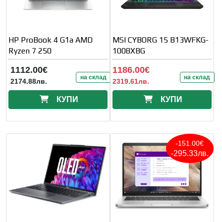
HP ProBook 4 G1a AMD
MSI CYBORG 15 B13WFKG-
Ryzen 7 250
1008XBG
1112.00€
1186.00€
на склад
на склад
2174.88лв.
2319.61лв.
КУПИ
КУПИ
-151.00€
-295.33лв.