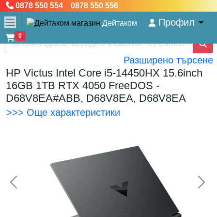
0878 550 554 0878 550 556
Профил
Дейтаком
0
Разширено търсене
HP Victus Intel Core i5-14450HX 15.6inch
16GB 1TB RTX 4050 FreeDOS -
D68V8EA#ABB, D68V8EA, D68V8EA
>>> Още характеристики
<< Предишна
Сл