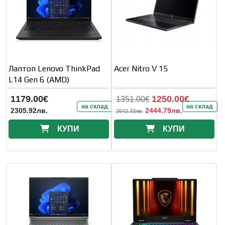
Лаптоп Lenovo ThinkPad
Acer Nitro V 15
L14 Gen 6 (AMD)
1179.00€
1250.00€
1351.00€
на склад
на склад
2305.92лв.
2444.79лв.
2642.33лв.
КУПИ
КУПИ