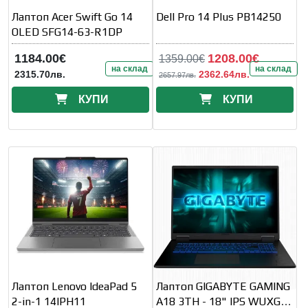
Лаптоп Acer Swift Go 14
Dell Pro 14 Plus PB14250
OLED SFG14-63-R1DP
1184.00€
1208.00€
1359.00€
на склад
на склад
2315.70лв.
2362.64лв.
2657.97лв.
КУПИ
КУПИ
Лаптоп Lenovo IdeaPad 5
Лаптоп GIGABYTE GAMING
2-in-1 14IPH11
A18 3TH - 18" IPS WUXGA