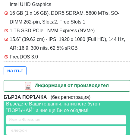
Intel UHD Graphics
16 GB (1 x 16 GB), DDR5 SDRAM, 5600 MT/s, SO-
DIMM 262-pin, Slots:2, Free Slots:1
1 TB SSD PCIe - NVM Express (NVMe)
15.6" (39.62 cm) - IPS, 1920 x 1080 (Full HD), 144 Hz,
AR: 16:9, 300 nits, 62.5% sRGB
FreeDOS 3.0
на път
Информация от производител
БЪРЗА ПОРЪЧКА
(без регистрация)
Въведете Вашите данни, натиснете бутон
"ПОРЪЧАЙ" и ние ще Ви се обадим!