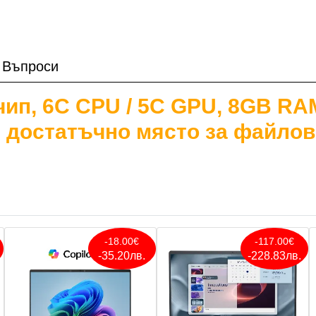
Въпроси
 чип, 6C CPU / 5C GPU, 8GB R
 достатъчно място за файлов
-18.00€
-117.00€
-35.20лв.
-228.83лв.