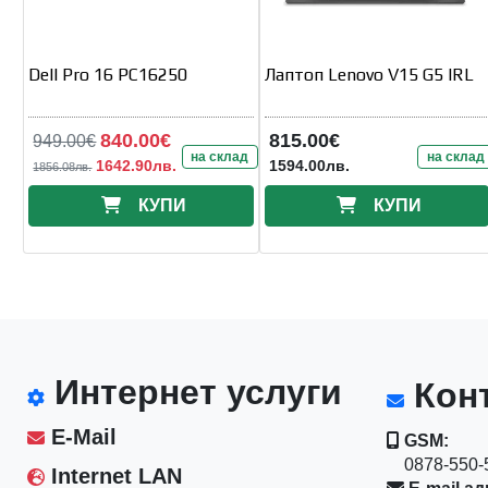
Dell Pro 16 PC16250
Лаптоп Lenovo V15 G5 IRL
840.00€
815.00€
949.00€
на склад
на склад
1642.90лв.
1594.00лв.
1856.08лв.
КУПИ
КУПИ
Интернет услуги
Конт
E-Mail
GSM:
0878-550-5
Internet LAN