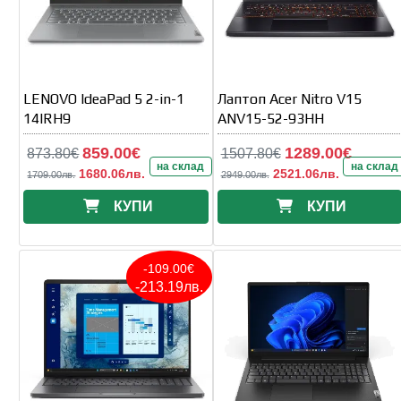
LENOVO IdeaPad 5 2-in-1
Лаптоп Acer Nitro V15
14IRH9
ANV15-52-93HH
859.00€
1289.00€
873.80€
1507.80€
на склад
на склад
1680.06лв.
2521.06лв.
1709.00лв.
2949.00лв.
КУПИ
КУПИ
-109.00€
-213.19лв.