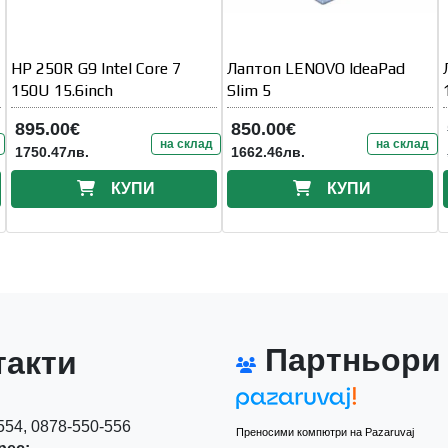
HP 250R G9 Intel Core 7
Лаптоп LENOVO IdeaPad
150U 15.6inch
Slim 5
895.00€
850.00€
на склад
на склад
1750.47лв.
1662.46лв.
КУПИ
КУПИ
Партньори
акти
54, 0878-550-556
Преносими компютри на Pazaruvaj