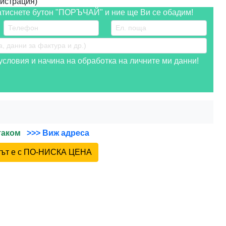
истрация)
атиснете бутон "ПОРЪЧАЙ" и ние ще Ви се обадим!
словия и начина на обработка на личните ми данни!
йтаком
>>> Виж адреса
ктът е с ПО-НИСКА ЦЕНА