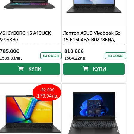
MSI CYBORG 15 A13UCK-
Лаптоп ASUS Vivobook Go
2296XBG
15 E1504FA-BQ2786NA,
785.00€
810.00€
на склад
на склад
1535.33лв.
1584.22лв.
КУПИ
КУПИ
-92.00€
-179.94лв.