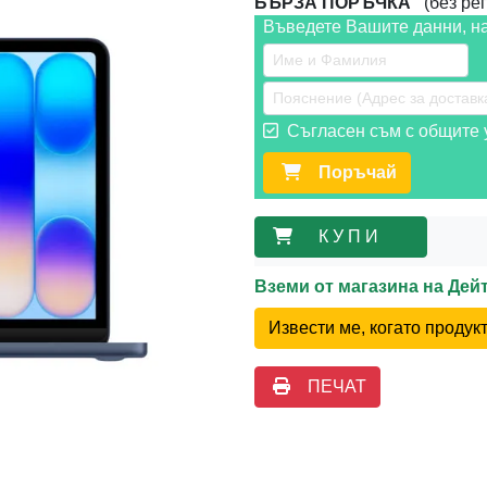
БЪРЗА ПОРЪЧКА
(без рег
Въведете Вашите данни, н
Съгласен съм с общите у
Поръчай
К У П И
Вземи от магазина на Де
Извести ме, когато проду
ПЕЧАТ