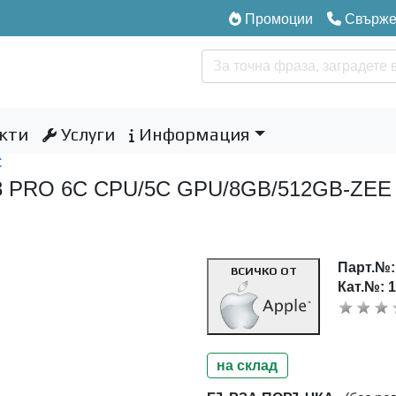
Промоции
Свържет
кти
Услуги
Информация
C
18 PRO 6C CPU/5C GPU/8GB/512GB-ZEE
Парт.№
ВСИЧКО ОТ
Кат.№: 
на склад