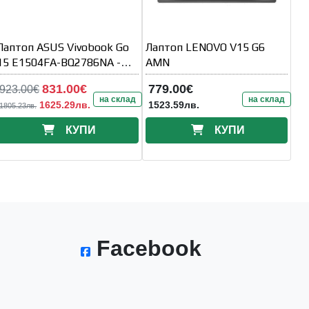
Лаптоп ASUS Vivobook Go
Лаптоп LENOVO V15 G6
15 E1504FA-BQ2786NA -
AMN
15.6" IPS FullHD
831.00€
779.00€
923.00€
на склад
на склад
1625.29лв.
1523.59лв.
1805.23лв.
КУПИ
КУПИ
Facebook