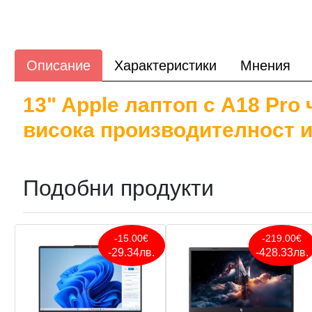
Описание
Характеристики
Мнения
13" Apple лаптоп с A18 Pro
висока производителност и
Подобни продукти
-15.00€
-219.00€
-29.34лв.
-428.33лв.