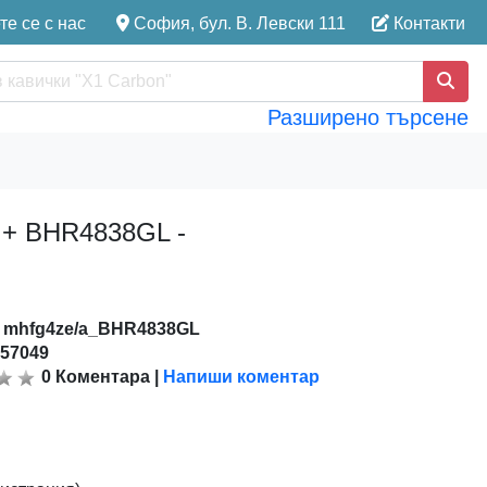
е се с нас
София, бул. В. Левски 111
Контакти
Разширено търсене
 + BHR4838GL -
:
mhfg4ze/a_BHR4838GL
157049
0
Коментара
|
Напиши коментар