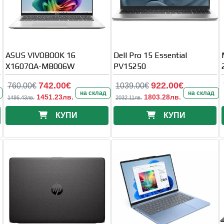
ASUS VIVOBOOK 16
Dell Pro 15 Essential
X1607QA-MB006W
PV15250
742.00€
922.00€
760.00€
1039.00€
на склад
на склад
1451.23лв.
1803.28лв.
1486.43лв.
2032.11лв.
КУПИ
КУПИ