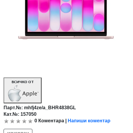
ВСИЧКО ОТ
Парт.№:
mhfj4ze/a_BHR4838GL
Кат.№: 157050
0
Коментара
|
Напиши коментар