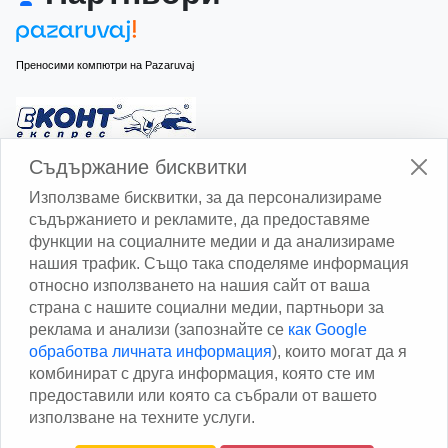
Преносими компютри на Pazaruvaj
Изчисли доставката с Еконт
Съдържание бисквитки
Използваме бисквитки, за да персонализираме
съдържанието и рекламите, да предоставяме
функции на социалните медии и да анализираме
нашия трафик. Също така споделяме информация
относно използването на нашия сайт от ваша
Изчисли доставката със Спиди
страна с нашите социални медии, партньори за
реклама и анализи (запознайте се
как Google
Facebook
обработва личната информация
), които могат да я
комбинират с друга информация, която сте им
предоставили или която са събрали от вашето
използване на техните услуги.