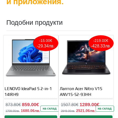
и приложения.
Подобни продукти
-15.00€
-219.00€
-29.34лв.
-428.33лв.
LENOVO IdeaPad 5 2-in-1
Лаптоп Acer Nitro V15
14IRH9
ANV15-52-93HH
859.00€
1289.00€
873.80€
1507.80€
на склад
на склад
1680.06лв.
2521.06лв.
1709.00лв.
2949.00лв.