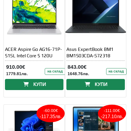
ACER Aspire Go AG16-71P-
Asus ExpertBook BM1
51SL Intel Core 5 120U
BM1503CDA-S72318
910.00€
843.00€
на склад
на склад
1779.81лв.
1648.76лв.
КУПИ
КУПИ
-60.00€
-111.00€
-117.35лв.
-217.10лв.