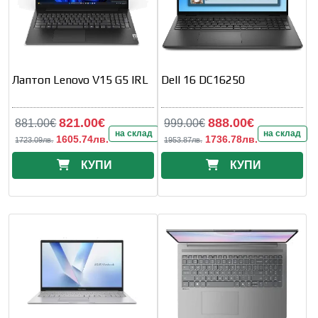
Лаптоп Lenovo V15 G5 IRL
Dell 16 DC16250
821.00€
888.00€
881.00€
999.00€
на склад
на склад
1605.74лв.
1736.78лв.
1723.09лв.
1953.87лв.
КУПИ
КУПИ