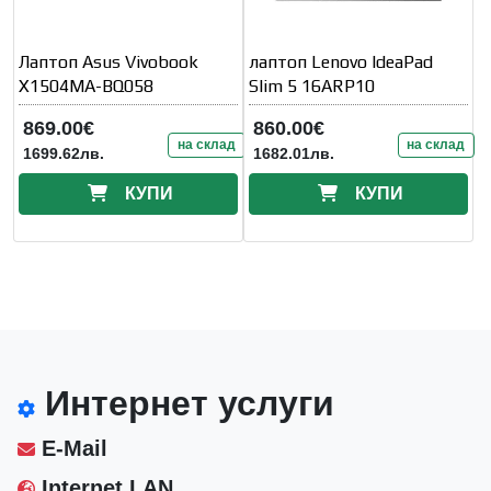
Лаптоп Asus Vivobook
лаптоп Lenovo IdeaPad
X1504MA-BQ058
Slim 5 16ARP10
869.00€
860.00€
на склад
на склад
1699.62лв.
1682.01лв.
КУПИ
КУПИ
Интернет услуги
E-Mail
Internet LAN