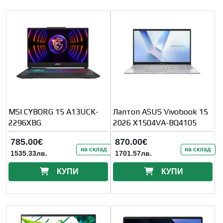
MSI CYBORG 15 A13UCK-
Лаптоп ASUS Vivobook 15
2296XBG
2026 X1504VA-BQ4105
785.00€
870.00€
на склад
на склад
1535.33лв.
1701.57лв.
КУПИ
КУПИ