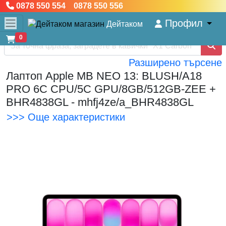
0878 550 554 0878 550 556
Профил
Дейтаком
0
Разширено търсене
Лаптоп Apple MB NEO 13: BLUSH/A18
PRO 6C CPU/5C GPU/8GB/512GB-ZEE +
BHR4838GL - mhfj4ze/a_BHR4838GL
>>> Още характеристики