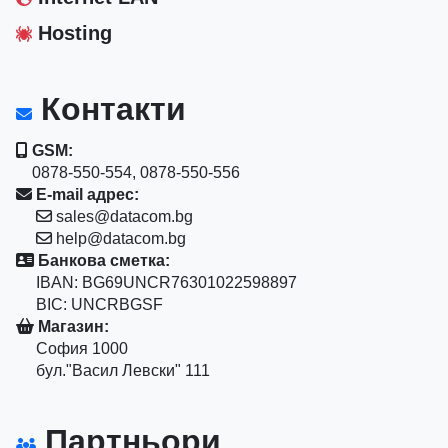
Hosting
Контакти
GSM:
0878-550-554, 0878-550-556
E-mail адрес:
sales@datacom.bg
help@datacom.bg
Банкова сметка:
IBAN: BG69UNCR76301022598897
BIC: UNCRBGSF
Магазин:
София 1000
бул."Васил Левски" 111
Партньори