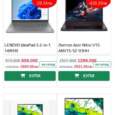
-29.34лв.
-428.33лв.
LENOVO IdeaPad 5 2-in-1
Лаптоп Acer Nitro V15
14IRH9
ANV15-52-93HH
859.00€
1289.00€
873.80€
1507.80€
на склад
на склад
1680.06лв.
2521.06лв.
1709.00лв.
2949.00лв.
КУПИ
КУПИ