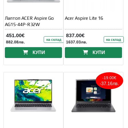
Лаптоп ACER Aspire Go
Acer Aspire Lite 16
AG15-44P-R32W
451.00€
837.00€
на склад
на склад
882.08лв.
1637.03лв.
КУПИ
КУПИ
-19.00€
-37.16лв.