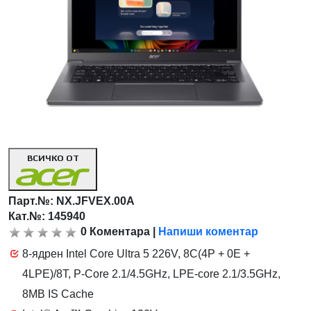
ВСИЧКО ОТ
Парт.№:
NX.JFVEX.00A
Кат.№: 145940
0
Коментара
|
Напиши коментар
8-ядрен Intel Core Ultra 5 226V, 8C(4P + 0E +
4LPE)/8T, P-Core 2.1/4.5GHz, LPE-core 2.1/3.5GHz,
8MB IS Cache