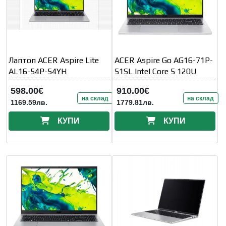
Лаптоп ACER Aspire Lite
ACER Aspire Go AG16-71P-
AL16-54P-54YH
51SL Intel Core 5 120U
598.00€
910.00€
на склад
на склад
1169.59лв.
1779.81лв.
КУПИ
КУПИ