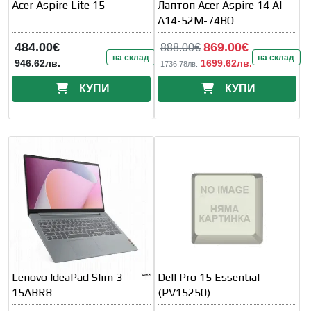
Acer Aspire Lite 15
Лаптоп Acer Aspire 14 AI
A14-52M-74BQ
484.00€
869.00€
888.00€
на склад
на склад
946.62лв.
1699.62лв.
1736.78лв.
КУПИ
КУПИ
Lenovo IdeaPad Slim 3
Dell Pro 15 Essential
15ABR8
(PV15250)