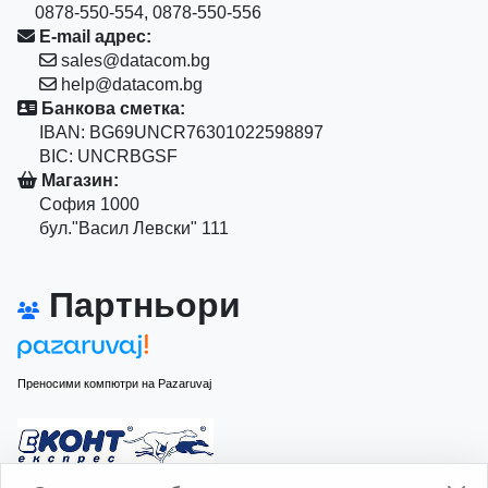
0878-550-554, 0878-550-556
E-mail адрес:
sales@datacom.bg
help@datacom.bg
Банкова сметка:
IBAN: BG69UNCR76301022598897
BIC: UNCRBGSF
Магазин:
София 1000
бул."Васил Левски" 111
Партньори
Преносими компютри на Pazaruvaj
Изчисли доставката с Еконт