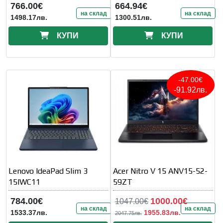
766.00€
664.94€
на склад
на склад
1498.17лв.
1300.51лв.
КУПИ
КУПИ
-47.00€
-91.92лв.
Lenovo IdeaPad Slim 3
Acer Nitro V 15 ANV15-52-
15IWC11
59ZT
784.00€
1000.00€
1047.00€
на склад
на склад
1533.37лв.
1955.83лв.
2047.75лв.