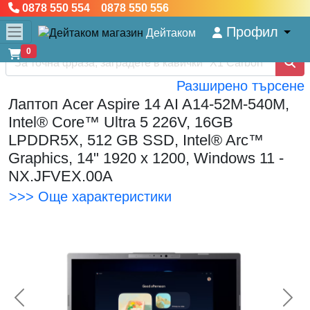
0878 550 554 0878 550 556
Профил
Дейтаком
0
Разширено търсене
Лаптоп Acer Aspire 14 AI A14-52M-540M,
Intel® Core™ Ultra 5 226V, 16GB
LPDDR5X, 512 GB SSD, Intel® Arc™
Graphics, 14" 1920 x 1200, Windows 11 -
NX.JFVEX.00A
>>> Още характеристики
<< Предишна
Сл