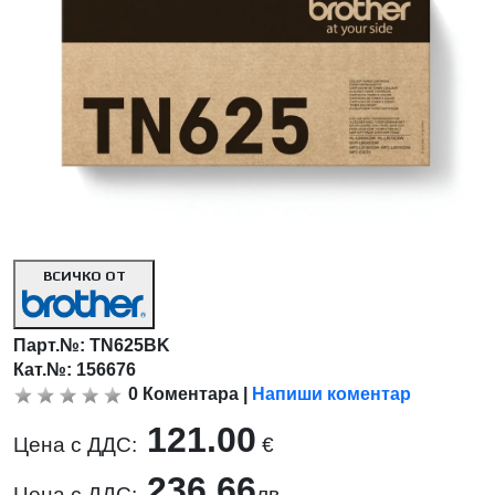
ВСИЧКО ОТ
Парт.№:
TN625BK
Кат.№: 156676
0
Коментара
|
Напиши коментар
121.00
Цена с ДДС:
€
236.66
Цена с ДДС:
лв.