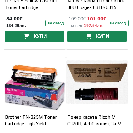
HP 126A Yellow LaserJet
Xerox Standard toner Black
Toner Cartridge
3000 pages C310/C315
84.00€
101.00€
109.00€
на склад
на склад
164.29лв.
197.54лв.
213.19лв.
КУПИ
КУПИ
Brother TN-325M Toner
Тонер касета Ricoh M
Cartridge High Yield
C320H, 4200 копия, За M
(3500p.)
C320FW, Magenta