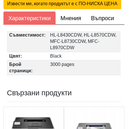
Извести ме, когато продуктът е с ПО-НИСКА ЦЕНА
Характеристики
Мнения
Въпроси
Съвместимост:
HL-L8430CDW, HL-L8570CDW,
MFC-L8730CDW, MFC-
L8970CDW
Цвят:
Black
Брой
3000 pages
страници:
Свързани продукти