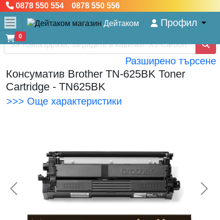
0878 550 554 0878 550 556
Профил
Дейтаком
0
Разширено търсене
Консуматив Brother TN-625BK Toner
Cartridge - TN625BK
>>> Още характеристики
<< Предишна
Сл