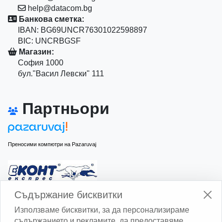
help@datacom.bg
Банкова сметка:
IBAN: BG69UNCR76301022598897
BIC: UNCRBGSF
Магазин:
София 1000
бул."Васил Левски" 111
Партньори
Преносими компютри на Pazaruvaj
Изчисли доставката с Еконт
Съдържание бисквитки
Използваме бисквитки, за да персонализираме
съдържанието и рекламите, да предоставяме