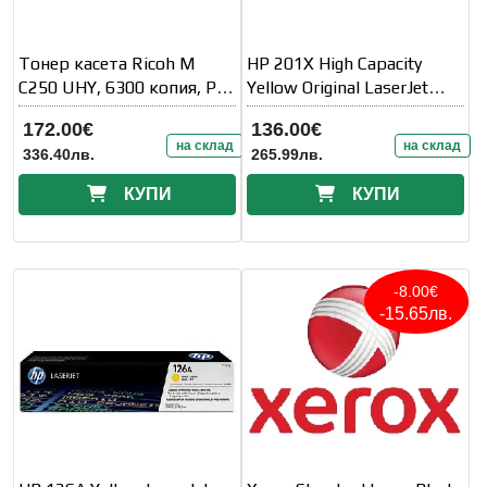
Тонер касета Ricoh M
HP 201X High Capacity
C250 UHY, 6300 копия, P
Yellow Original LaserJet
C301W / M C250FW, M
Toner Cartridge (CF402X)
172.00€
136.00€
на склад
на склад
336.40лв.
265.99лв.
КУПИ
КУПИ
-8.00€
-15.65лв.