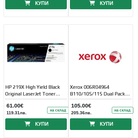
КУПИ
КУПИ
HP 219X High Yield Black
Xerox 006R04964
Original LaserJet Toner
B110/105/115 Dual Pack
Cartridge
Toner Cartridge (2x 1500
61.00€
105.00€
page yield)
на склад
на склад
119.31лв.
205.36лв.
КУПИ
КУПИ