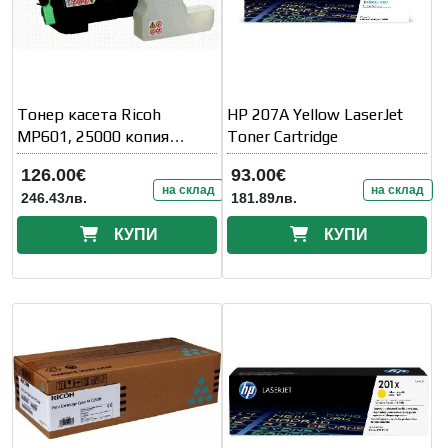
Тонер касета Ricoh
HP 207A Yellow LaserJet
MP601, 25000 копия
Toner Cartridge
SP5300DN Черен
126.00€
93.00€
на склад
на склад
246.43лв.
181.89лв.
КУПИ
КУПИ