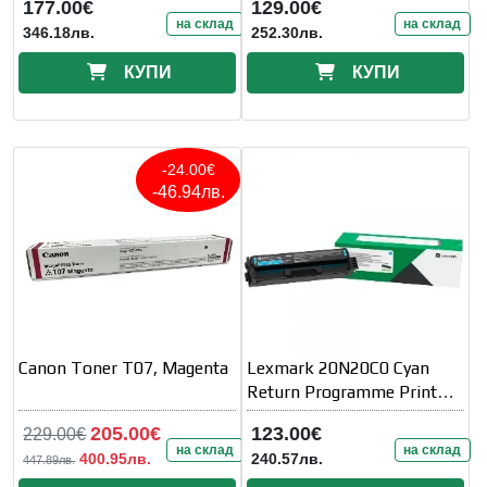
177.00€
129.00€
на склад
на склад
346.18лв.
252.30лв.
КУПИ
КУПИ
-24.00€
-46.94лв.
Canon Toner T07, Magenta
Lexmark 20N20C0 Cyan
Return Programme Print
Cartridge
205.00€
123.00€
229.00€
на склад
на склад
400.95лв.
240.57лв.
447.89лв.