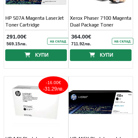
HP 507A Magenta LaserJet
Xerox Phaser 7100 Magenta
Toner Cartridge
Dual Package Toner
291.00€
364.00€
на склад
на склад
569.15лв.
711.92лв.
КУПИ
КУПИ
-16.00€
-31.29лв.