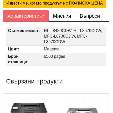
Извести ме, когато продуктът е с ПО-НИСКА ЦЕНА
Характеристики
Мнения
Въпроси
Съвместимост:
HL-L8430CDW, HL-L8570CDW,
MFC-L8730CDW, MFC-
L8970CDW
Цвят:
Magenta
Брой
6500 pages
страници:
Свързани продукти