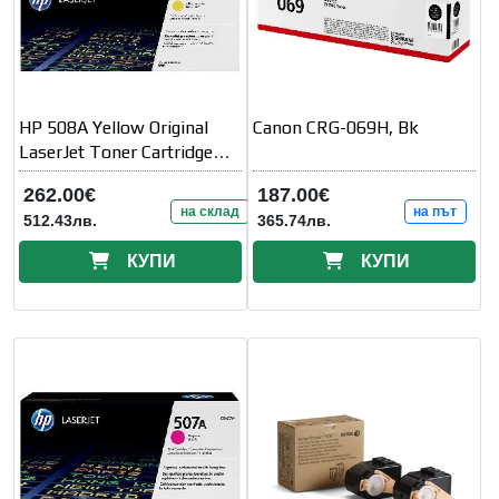
HP 508A Yellow Original
Canon CRG-069H, Bk
LaserJet Toner Cartridge
(CF362A)
262.00€
187.00€
на склад
на път
512.43лв.
365.74лв.
КУПИ
КУПИ