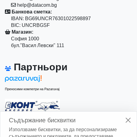
help@datacom.bg
Банкова сметка:
IBAN: BG69UNCR76301022598897
BIC: UNCRBGSF
Магазин:
София 1000
бул."Васил Левски" 111
Партньори
Преносими компютри на Pazaruvaj
Изчисли доставката с Еконт
Съдържание бисквитки
Използваме бисквитки, за да персонализираме
съдържанието и рекламите, да предоставяме