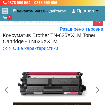
0878 550 554 0878 550 556
Профил
Дейтаком
0
Разширено търсене
Консуматив Brother TN-625XXLM Toner
Cartridge - TN625XXLM
>>> Още характеристики
<< Предишна
Сл