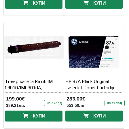
КУПИ
КУПИ
Тонер касета Ricoh IM
HP 87A Black Original
C3010/IMC3010A,
LaserJet Toner Cartridge
IMC3510, 28000 копия
(CF287A)
199.00€
283.00€
на склад
на склад
389.21лв.
553.50лв.
КУПИ
КУПИ