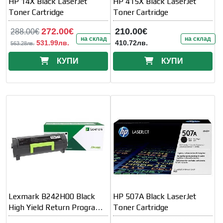
HP 14X Black LaserJet
HP 415X Black LaserJet
Toner Cartridge
Toner Cartridge
272.00€
210.00€
288.00€
на склад
на склад
531.99лв.
410.72лв.
563.28лв.
КУПИ
КУПИ
Lexmark B242H00 Black
HP 507A Black LaserJet
High Yield Return Program
Toner Cartridge
Toner Cartridge (6k)