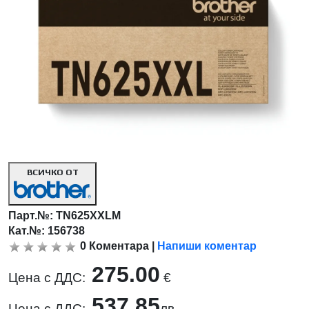
ВСИЧКО ОТ
Парт.№:
TN625XXLM
Кат.№: 156738
0
Коментара
|
Напиши коментар
275.00
Цена с ДДС:
€
537.85
Цена с ДДС:
лв.