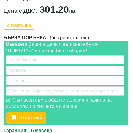
301.20
Цена с ДДС:
лв.
с поръчка
БЪРЗА ПОРЪЧКА
(без регистрация)
Въведете Вашите данни, натиснете бутон
"ПОРЪЧАЙ" и ние ще Ви се обадим!
Съгласен съм с общите условия и начина на
обработка на личните ми данни!
Поръчай
Гаранция: 6 месеца