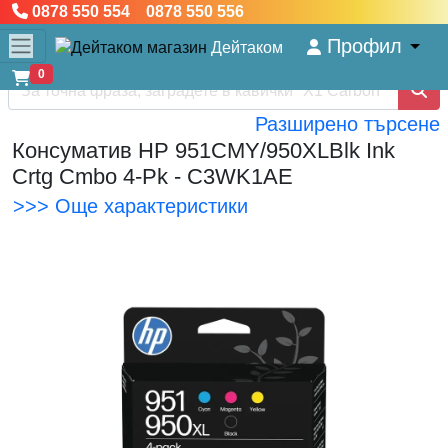
0878 550 554 0878 550 556
Профил
Дейтаком
0
Разширено търсене
Консуматив HP 951CMY/950XLBlk Ink
Crtg Cmbo 4-Pk - C3WK1AE
>>> Още характеристики