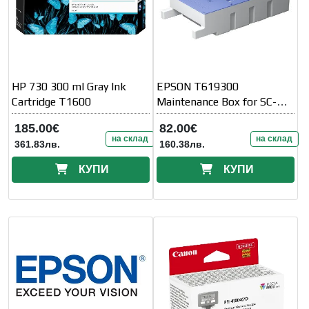
HP 730 300 ml Gray Ink
EPSON T619300
Cartridge T1600
Maintenance Box for SC-
T3000/SC-T5000/SC-
185.00€
82.00€
T7000
на склад
на склад
361.83лв.
160.38лв.
КУПИ
КУПИ