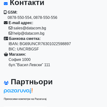
Контакти
GSM:
0878-550-554, 0878-550-556
E-mail адрес:
sales@datacom.bg
help@datacom.bg
Банкова сметка:
IBAN: BG69UNCR76301022598897
BIC: UNCRBGSF
Магазин:
София 1000
бул."Васил Левски" 111
Партньори
Преносими компютри на Pazaruvaj