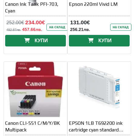
Canon Ink Tank PFI-703,
Epson 220ml Vivid LM
Cyan
234.00€
131.00€
252.00€
на склад
на склад
457.66лв.
256.21лв.
492.87лв.
КУПИ
КУПИ
Canon CLI-551 C/M/Y/BK
EPSON 1LB T692200 ink
Multipack
cartridge cyan standard