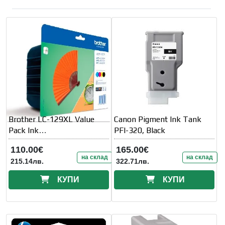
Brother LC-129XL Value
Canon Pigment Ink Tank
Pack Ink
PFI-320, Black
(Black/Cyan/Magenta/Yello
110.00€
165.00€
w)
на склад
на склад
215.14лв.
322.71лв.
КУПИ
КУПИ