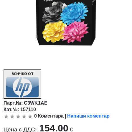
ВСИЧКО ОТ
Парт.№:
C3WK1AE
Кат.№: 157110
0
Коментара
|
Напиши коментар
154.00
Цена с ДДС:
€