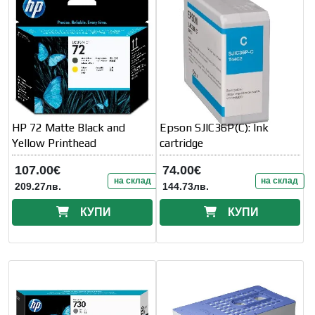
HP 72 Matte Black and
Epson SJIC36P(C): Ink
Yellow Printhead
cartridge
107.00€
74.00€
на склад
на склад
209.27лв.
144.73лв.
КУПИ
КУПИ