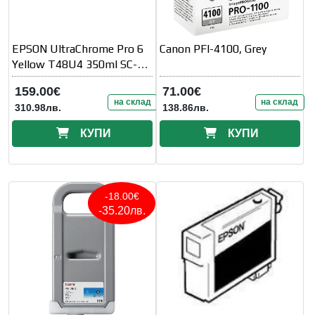
EPSON UltraChrome Pro 6
Canon PFI-4100, Grey
Yellow T48U4 350ml SC-
P8500
159.00€
71.00€
на склад
на склад
310.98лв.
138.86лв.
КУПИ
КУПИ
-18.00€
-35.20лв.