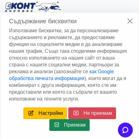
Изчисли доставката с Еконт
Съдържание бисквитки
Използваме бисквитки, за да персонализираме
съдържанието и рекламите, да предоставяме
функции на социалните медии и да анализираме
нашия трафик. Също така споделяме информация
относно използването на нашия сайт от ваша
Изчисли доставката със Спиди
страна с нашите социални медии, партньори за
реклама и анализи (запознайте се
как Google
Facebook
обработва личната информация
), които могат да я
комбинират с друга информация, която сте им
предоставили или която са събрали от вашето
използване на техните услуги.
Настройки
Не приемам
Copyright © 2013 - 2026
Дейтаком ООД
Author
EAA.
All
rights reserved.
Приемам