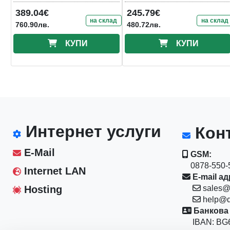
002/N97
389.04€
245.79€
Processor/1xDDR5-4800
на склад
на склад
760.90лв.
480.72лв.
SO-DIMM/5xUSB
КУПИ
КУПИ
Интернет услуги
Конт
E-Mail
GSM:
0878-550-5
Internet LAN
E-mail ад
Hosting
sales@
help@d
Банкова 
IBAN: BG6