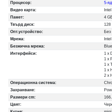
Процесор:
5-я
Видео карта:
Inte
Памет:
4 G
Твърд диск:
128
Опт.устройство:
Без
Мрежа:
Inte
Безжична мрежа:
Blue
Интерфейси:
1 x 
1 x 
1 x 
1 x 
2 x
Операционна система:
Chr
Захранване:
Pow
Размери cm:
166.
Цвят:
Чер
Кутия:
min