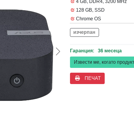
4 GB, DDR4, 3200 MHz
128 GB, SSD
Chrome OS
изчерпан
Гаранция: 36 месеца
Следваща >>
Извести ме, когато проду
ПЕЧАТ