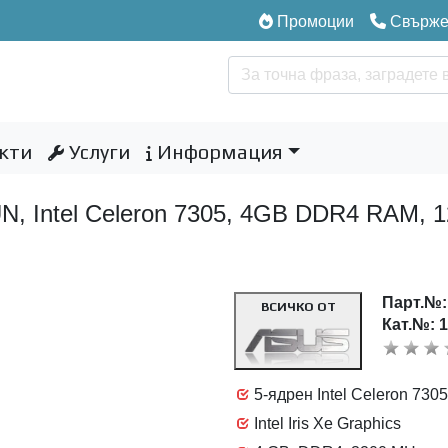
Промоции
Свържет
кти
Услуги
Информация
Intel Celeron 7305, 4GB DDR4 RAM, 12
Парт.№
ВСИЧКО ОТ
Кат.№: 
5-ядрен Intel Celeron 73
Intel Iris Xe Graphics