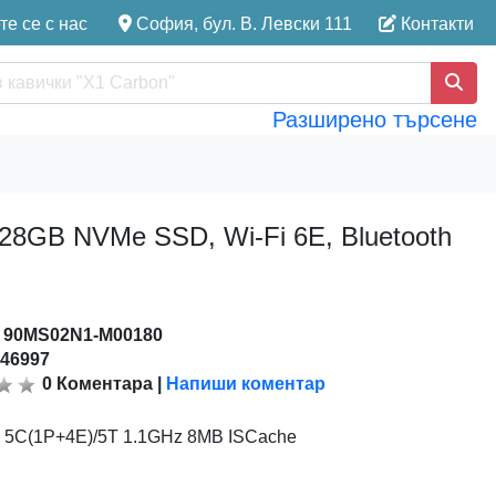
е се с нас
София, бул. В. Левски 111
Контакти
Разширено търсене
8GB NVMe SSD, Wi-Fi 6E, Bluetooth
:
90MS02N1-M00180
146997
0
Коментара
|
Напиши коментар
05 5C(1P+4E)/5T 1.1GHz 8MB ISCache