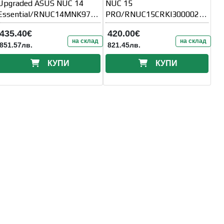
Upgraded ASUS NUC 14
NUC 15
Essential/RNUC14MNK9700
PRO/RNUC15CRKI300002/C
002/N97
ore 3 100U 15W/Intel Arc
435.40€
420.00€
Processor/1xDDR5-4800
graphics/no RAM/no
на склад
на склад
851.57лв.
821.45лв.
SO-DIMM/5xUSB
Storage/Intel
КУПИ
КУПИ