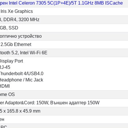
дрен Intel Celeron 7305 5C(1P+4E)/5T 1.1GHz 8MB ISCache
l Iris Xe Graphics
B, DDR4, 3200 MHz
 GB, SSD
 оптично устройство
l 2.5Gb Ethernet
tooth 5.2, Intel Wi-Fi 6E
Display Port
RJ-45
Thunderbolt 4/USB4.0
Headphone / Mic Jack
 HDMI
ome OS
er Adaptor&Cord: 150W, Външен адаптер 150W
5 x 165.8 x 45.9 mm
ен
i PC