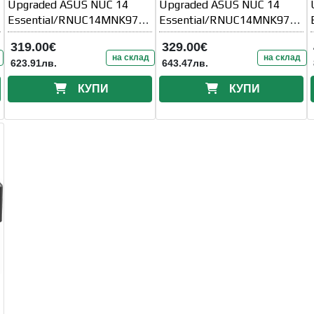
Upgraded ASUS NUC 14
Upgraded ASUS NUC 14
Essential/RNUC14MNK9700
Essential/RNUC14MNK9700
002/N97
002/N97
319.00€
329.00€
Processor/1xDDR5-4800
Processor/1xDDR5-4800
на склад
на склад
623.91лв.
643.47лв.
SO-DIMM/5xUSB
SO-DIMM/5xUSB
КУПИ
КУПИ