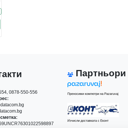
Партньори
акти
54, 0878-550-556
Преносими компютри на Pazaruvaj
рес:
datacom.bg
atacom.bg
сметка:
Изчисли доставката с Еконт
9UNCR76301022598897