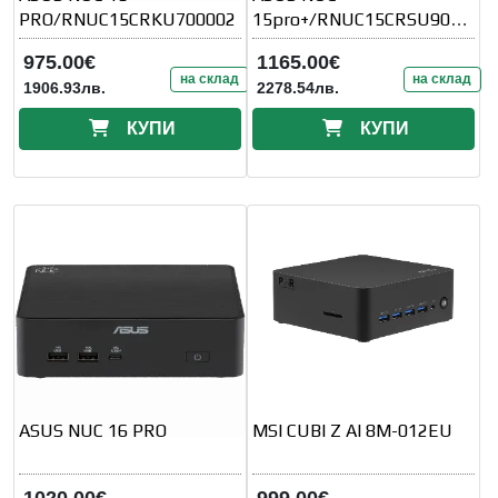
PRO/RNUC15CRKU700002
15pro+/RNUC15CRSU9000
02
975.00€
1165.00€
на склад
на склад
1906.93лв.
2278.54лв.
КУПИ
КУПИ
ASUS NUC 16 PRO
MSI CUBI Z AI 8M-012EU
1020.00€
999.00€