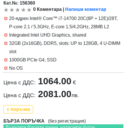
Кат.№: 156360
0
Коментара
|
Напиши коментар
20-ядрен Intel® Core™ i7-14700 20C(8P + 12E)/28T,
P-core 2.1 / 5.3GHz, E-core 1.5/4.2GHz, 28MB L2
Integrated Intel UHD Graphics, shared
32GB (2x16GB), DDR5, slots: UP to 128GB, 4 U-DIMM
slot
1000GB PCIe G4, SSD
No OS
1064.00
Цена с ДДС:
€
2081.00
Цена с ДДС:
лв.
с поръчка
БЪРЗА ПОРЪЧКА
(без регистрация)
Въведете Вашите данни, натиснете бутон