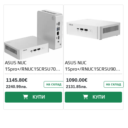
ASUS NUC
ASUS NUC
15pro+/RNUC15CRSU7000
15pro+/RNUC15CRSU9000
02
02
1145.80€
1090.00€
на склад
на склад
2240.99лв.
2131.85лв.
КУПИ
КУПИ