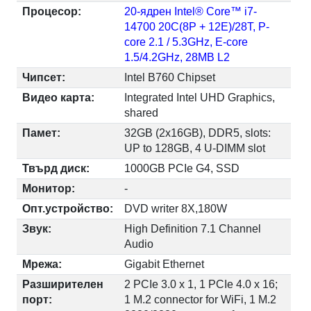
Процесор:
20-ядрен Intel® Core™ i7-
14700 20C(8P + 12E)/28T, P-
core 2.1 / 5.3GHz, E-core
1.5/4.2GHz, 28MB L2
Чипсет:
Intel B760 Chipset
Видео карта:
Integrated Intel UHD Graphics,
shared
Памет:
32GB (2x16GB), DDR5, slots:
UP to 128GB, 4 U-DIMM slot
Твърд диск:
1000GB PCIe G4, SSD
Монитор:
-
Опт.устройство:
DVD writer 8X,180W
Звук:
High Definition 7.1 Channel
Audio
Мрежа:
Gigabit Ethernet
Разширителен
2 PCIe 3.0 x 1, 1 PCIe 4.0 x 16;
порт:
1 M.2 connector for WiFi, 1 M.2