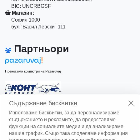
BIC: UNCRBGSF
Магазин:
София 1000
бул."Васил Левски" 111
Партньори
Преносими компютри на Pazaruvaj
Изчисли доставката с Еконт
Съдържание бисквитки
Използваме бисквитки, за да персонализираме
съдържанието и рекламите, да предоставяме
функции на социалните медии и да анализираме
нашия трафик. Също така споделяме информация