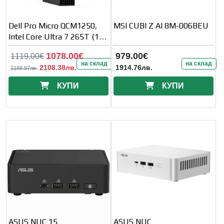
Dell Pro Micro QCM1250,
MSI CUBI Z AI 8M-006BEU
Intel Core Ultra 7 265T (13
TOPS NPU, 20cores, up to
1078.00€
979.00€
1119.00€
на склад
на склад
2108.38лв.
1914.76лв.
2188.57лв.
КУПИ
КУПИ
ASUS NUC 15
ASUS NUC