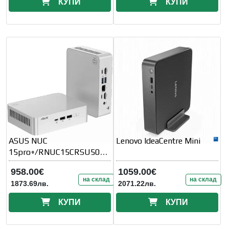
КУПИ
КУПИ
ASUS NUC
Lenovo IdeaCentre Mini
15pro+/RNUC15CRSU5000
02
958.00€
1059.00€
на склад
на склад
1873.69лв.
2071.22лв.
КУПИ
КУПИ