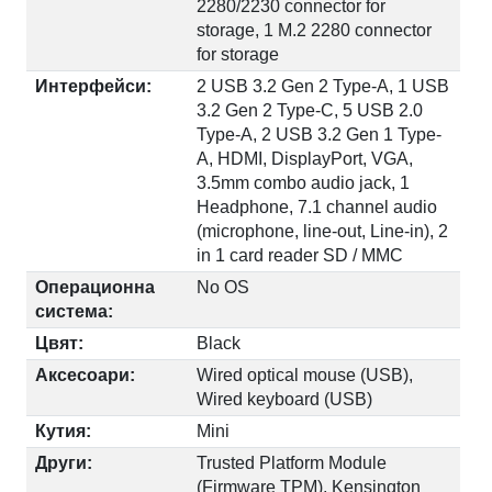
2280/2230 connector for
storage, 1 M.2 2280 connector
for storage
Интерфейси:
2 USB 3.2 Gen 2 Type-A, 1 USB
3.2 Gen 2 Type-C, 5 USB 2.0
Type-A, 2 USB 3.2 Gen 1 Type-
A, HDMI, DisplayPort, VGA,
3.5mm combo audio jack, 1
Headphone, 7.1 channel audio
(microphone, line-out, Line-in), 2
in 1 card reader SD / MMC
Операционна
No OS
система:
Цвят:
Black
Аксесоари:
Wired optical mouse (USB),
Wired keyboard (USB)
Кутия:
Mini
Други:
Trusted Platform Module
(Firmware TPM), Kensington