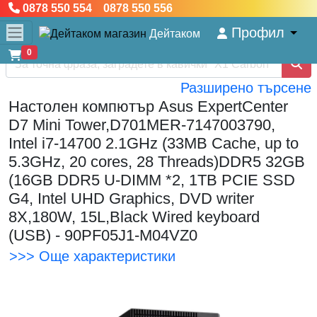
0878 550 554 0878 550 556
Профил
Дейтаком
0
Разширено търсене
Настолен компютър Asus ExpertCenter
D7 Mini Tower,D701MER-7147003790,
Intel i7-14700 2.1GHz (33MB Cache, up to
5.3GHz, 20 cores, 28 Threads)DDR5 32GB
(16GB DDR5 U-DIMM *2, 1TB PCIE SSD
G4, Intel UHD Graphics, DVD writer
8X,180W, 15L,Black Wired keyboard
(USB) - 90PF05J1-M04VZ0
>>> Още характеристики