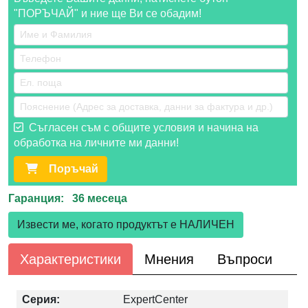
"ПОРЪЧАЙ" и ние ще Ви се обадим!
Съгласен съм с общите условия и начина на
обработка на личните ми данни!
Поръчай
Гаранция: 36 месеца
Извести ме, когато продуктът е НАЛИЧЕН
Характеристики
Мнения
Въпроси
Серия:
ExpertCenter