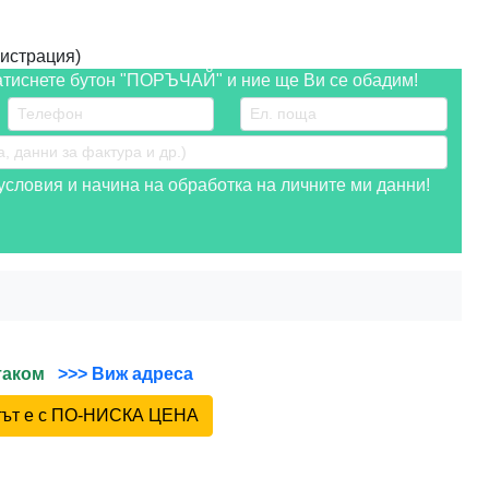
истрация)
атиснете бутон "ПОРЪЧАЙ" и ние ще Ви се обадим!
словия и начина на обработка на личните ми данни!
йтаком
>>> Виж адреса
ктът е с ПО-НИСКА ЦЕНА