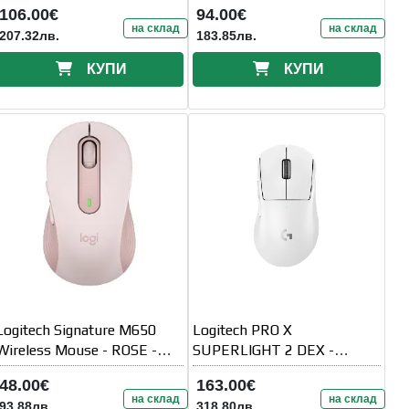
106.00€
94.00€
на склад
на склад
207.32лв.
183.85лв.
КУПИ
КУПИ
Logitech Signature M650
Logitech PRO X
Wireless Mouse - ROSE -
SUPERLIGHT 2 DEX -
EMEA
WHITE - EER2-933
48.00€
163.00€
на склад
на склад
93.88лв.
318.80лв.