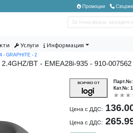
Промоции
Свържет
кти
Услуги
Информация
 - GRAPHITE - 2
2.4GHZ/BT - EMEA28i-935 - 910-007562
Парт.№
ВСИЧКО ОТ
Кат.№: 
136.0
Цена с ДДС:
265.9
Цена с ДДС: