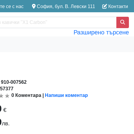
е се с нас
София, бул. В. Левски 111
Контакти
Разширено търсене
:
910-007562
157377
0
Коментара
|
Напиши коментар
0
€
9
лв.