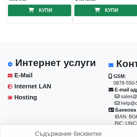
КУПИ
КУПИ
Интернет услуги
Конт
E-Mail
GSM:
0878-550-5
Internet LAN
E-mail ад
Hosting
sales@
help@d
Банкова 
IBAN: BG6
BIC: UNC
Магазин:
Съдържание бисквитки
София 10