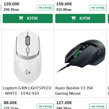
128.00€
159.00€
на склад
на склад
250.35лв.
310.98лв.
КУПИ
КУПИ
Logitech G309 LIGHTSPEED
Razer Basilisk V3 35K
- WHITE - EER2-933
Gaming Mouse
88.00€
127.00€
на склад
на склад
172.11лв.
248.39лв.