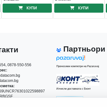
КУПИ
КУПИ
Партньори
акти
54, 0878-550-556
Преносими компютри на Pazaruvaj
рес:
datacom.bg
atacom.bg
сметка:
Изчисли доставката с Еконт
9UNCR76301022598897
RBGSF
00