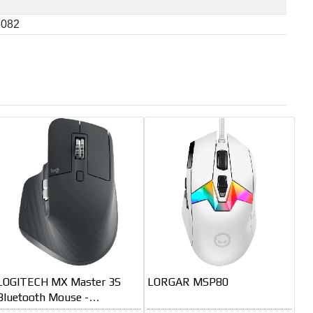
3082
LOGITECH MX Master 3S
LORGAR MSP80
Bluetooth Mouse -
GRAPHITE - B2B