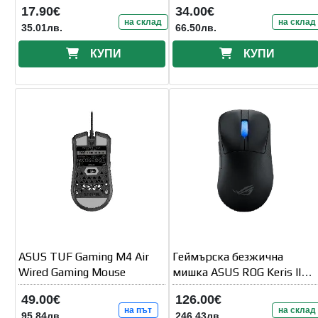
17.90€
34.00€
на склад
на склад
35.01лв.
66.50лв.
КУПИ
КУПИ
ASUS TUF Gaming M4 Air
Геймърска безжична
Wired Gaming Mouse
мишка ASUS ROG Keris II
Ace -
49.00€
126.00€
на път
на склад
95.84лв.
246.43лв.