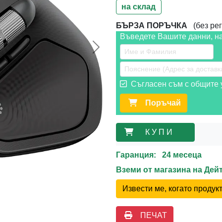
на склад
БЪРЗА ПОРЪЧКА
(без рег
Въведете Вашите данни, н
Следваща >>
Съгласен съм с общите у
Поръчай
К У П И
Гаранция: 24 месеца
Вземи от магазина на Де
Извести ме, когато проду
ПЕЧАТ