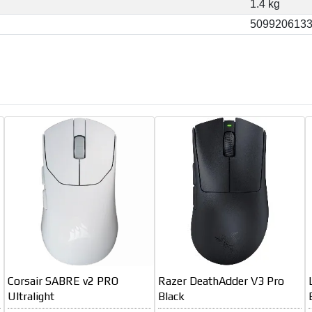
1.4 kg
509920613
Corsair SABRE v2 PRO
Razer DeathAdder V3 Pro
Ultralight
Black