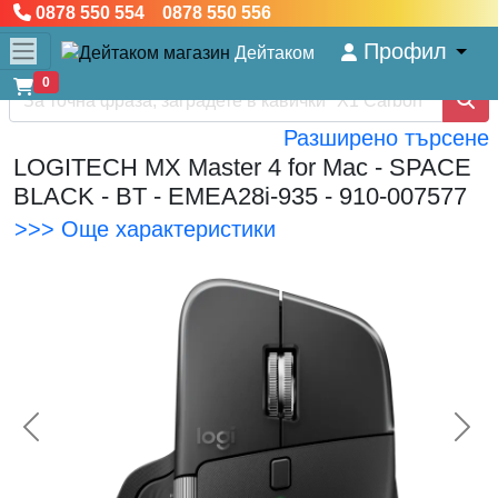
0878 550 554 0878 550 556
Профил
Дейтаком
0
Разширено търсене
LOGITECH MX Master 4 for Mac - SPACE
BLACK - BT - EMEA28i-935 - 910-007577
>>> Още характеристики
<< Предишна
Сл