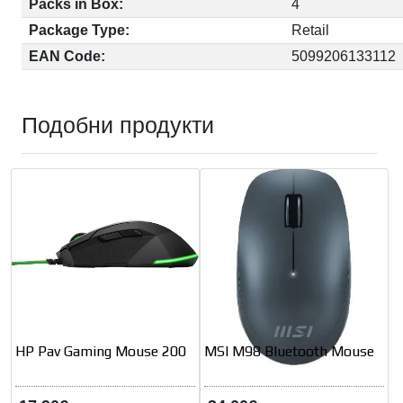
Packs in Box:
4
Package Type:
Retail
EAN Code:
5099206133112
Подобни продукти
HP Pav Gaming Mouse 200
MSI M98 Bluetooth Mouse