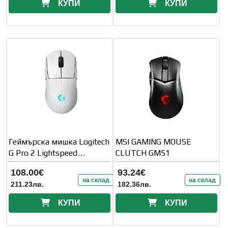
КУПИ
КУПИ
Геймърска мишка Logitech
MSI GAMING MOUSE
G Pro 2 Lightspeed
CLUTCH GM51
Wireless - White
108.00€
93.24€
на склад
на склад
211.23лв.
182.36лв.
КУПИ
КУПИ