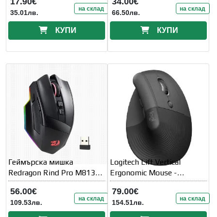
17.90€
34.00€
на склад
на склад
35.01лв.
66.50лв.
КУПИ
КУПИ
Геймърска мишка
Logitech Lift Vertical
Redragon Rind Pro M813
Ergonomic Mouse -
M813RGB-PRO
GRAPHITE / BLACK - EMEA
56.00€
79.00€
на склад
на склад
109.53лв.
154.51лв.