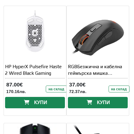
HP HyperX Pulsefire Haste
RGBБезжична и кабелна
2 Wired Black Gaming
геймърска мишка
Redragon Devourer M993-
87.00€
37.00€
RGB - черна
на склад
на склад
170.16лв.
72.37лв.
КУПИ
КУПИ