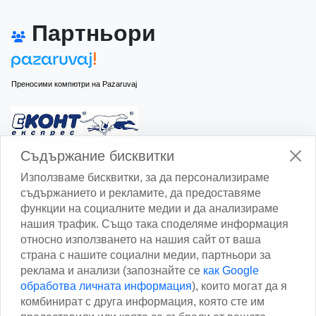
Партньори
Преносими компютри на Pazaruvaj
Изчисли доставката с Еконт
Съдържание бисквитки
Използваме бисквитки, за да персонализираме
съдържанието и рекламите, да предоставяме
функции на социалните медии и да анализираме
нашия трафик. Също така споделяме информация
относно използването на нашия сайт от ваша
Изчисли доставката със Спиди
страна с нашите социални медии, партньори за
реклама и анализи (запознайте се
как Google
Facebook
обработва личната информация
), които могат да я
комбинират с друга информация, която сте им