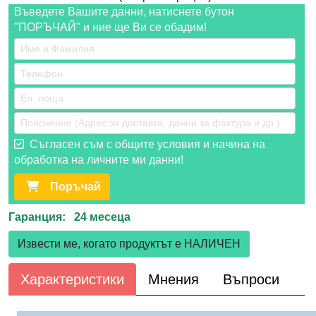
Въведете Вашите данни, натиснете бутон
"ПОРЪЧАЙ" и ние ще Ви се обадим!
Съгласен съм с общите условия и начина на
обработка на личните ми данни!
Поръчай
Гаранция: 24 месеца
Извести ме, когато продуктът е НАЛИЧЕН
Характеристики
Мнения
Въпроси