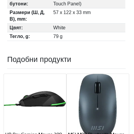
бутони:
Touch Panel)
Размери (Ш, Д,
57 x 122 x 33 mm
В), mm:
Цвят:
White
Тегло, g:
79 g
Подобни продукти