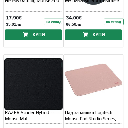
HP Pav Gaming Mouse 200
MSI M98 Bluetooth Mouse
17.90€
34.00€
на склад
на склад
35.01лв.
66.50лв.
КУПИ
КУПИ
RAZER Strider Hybrid
Пад за мишка Logitech
Mouse Mat
Mouse Pad Studio Series,
Тъмно Розов