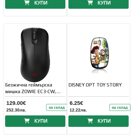
КУПИ
КУПИ
Безжична геймърска
DISNEY OPT TOY STORY
мишка ZOWIE EC3-CW,
Черен
129.00€
6.25€
на склад
на склад
252.30лв.
12.22лв.
КУПИ
КУПИ