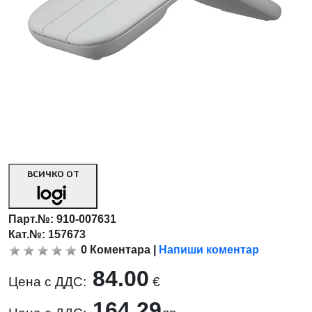
ВСИЧКО ОТ
Парт.№:
910-007631
Кат.№: 157673
0
Коментара
|
Напиши коментар
84.00
Цена с ДДС:
€
164.29