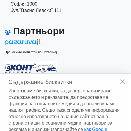
София 1000
бул."Васил Левски" 111
Партньори
Преносими компютри на Pazaruvaj
Изчисли доставката с Еконт
Съдържание бисквитки
Използваме бисквитки, за да персонализираме
съдържанието и рекламите, да предоставяме
функции на социалните медии и да анализираме
нашия трафик. Също така споделяме информация
относно използването на нашия сайт от ваша
Изчисли доставката със Спиди
страна с нашите социални медии, партньори за
реклама и анализи (запознайте се
как Google