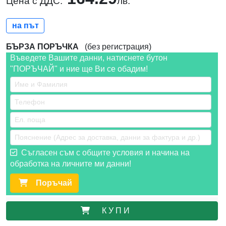
Цена с ДДС:
лв.
на път
БЪРЗА ПОРЪЧКА
(без регистрация)
Въведете Вашите данни, натиснете бутон
"ПОРЪЧАЙ" и ние ще Ви се обадим!
Съгласен съм с общите условия и начина на
обработка на личните ми данни!
Поръчай
К У П И