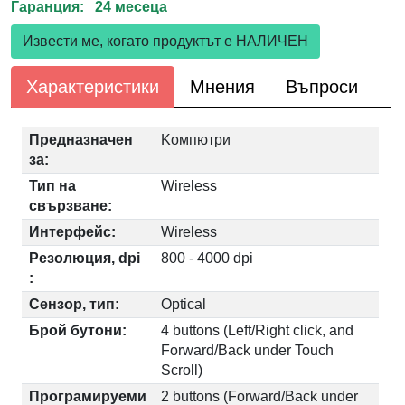
Гаранция: 24 месеца
Извести ме, когато продуктът е НАЛИЧЕН
Характеристики
Мнения
Въпроси
Предназначен
Kомпютри
за:
Тип на
Wireless
свързване:
Интерфейс:
Wireless
Резолюция, dpi
800 - 4000 dpi
:
Сензор, тип:
Optical
Брой бутони:
4 buttons (Left/Right click, and
Forward/Back under Touch
Scroll)
Програмируеми
2 buttons (Forward/Back under