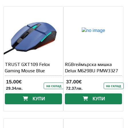
TRUST GXT109 Felox
RGBгеймърска мишка
Gaming Mouse Blue
Delux M629BU PMW3327
15.00€
37.00€
на склад
на склад
29.34лв.
72.37лв.
КУПИ
КУПИ