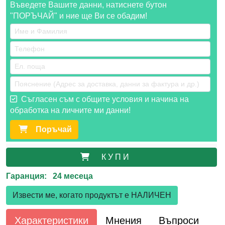
Въведете Вашите данни, натиснете бутон
"ПОРЪЧАЙ" и ние ще Ви се обадим!
Съгласен съм с общите условия и начина на
обработка на личните ми данни!
Поръчай
К У П И
Гаранция: 24 месеца
Извести ме, когато продуктът е НАЛИЧЕН
Характеристики
Мнения
Въпроси