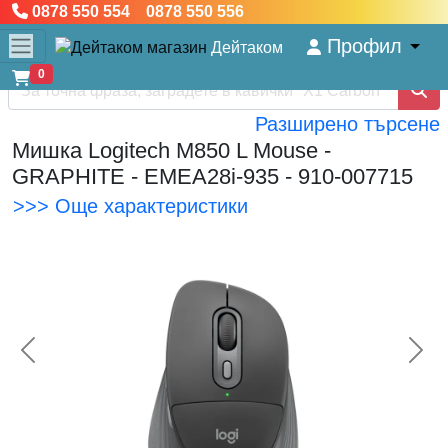
0878 550 554 0878 550 556
Профил
Дейтаком
0
Разширено търсене
Мишка Logitech M850 L Mouse -
GRAPHITE - EMEA28i-935 - 910-007715
>>> Още характеристики
<< Предишна
Сл