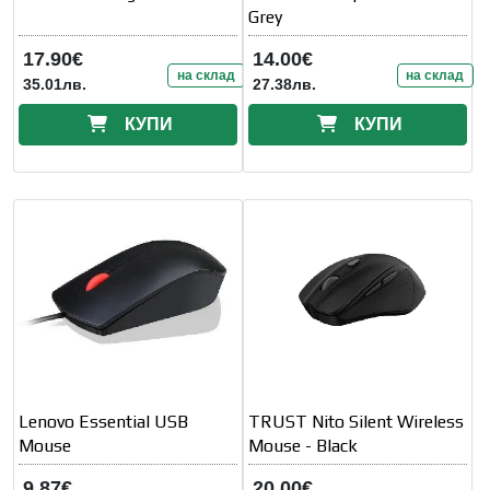
Grey
17.90€
14.00€
на склад
на склад
35.01лв.
27.38лв.
КУПИ
КУПИ
Lenovo Essential USB
TRUST Nito Silent Wireless
Mouse
Mouse - Black
9.87€
20.00€