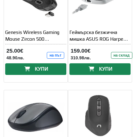
Genesis Wireless Gaming
Геймърска безжична
Mouse Zircon 500
мишка ASUS ROG Harpe
10000Dpi Black
Ace Aim Lab
25.00€
159.00€
на път
на склад
48.90лв.
310.98лв.
КУПИ
КУПИ