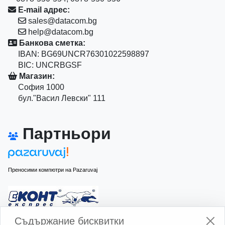
E-mail адрес:
sales@datacom.bg
help@datacom.bg
Банкова сметка:
IBAN: BG69UNCR76301022598897
BIC: UNCRBGSF
Магазин:
София 1000
бул."Васил Левски" 111
Партньори
Преносими компютри на Pazaruvaj
Изчисли доставката с Еконт
Съдържание бисквитки