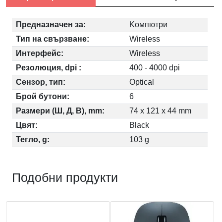
Предназначен за:
Kомпютри
Тип на свързване:
Wireless
Интерфейс:
Wireless
Резолюция, dpi :
400 - 4000 dpi
Сензор, тип:
Optical
Брой бутони:
6
Размери (Ш, Д, В), mm:
74 x 121 x 44 mm
Цвят:
Black
Тегло, g:
103 g
Подобни продукти