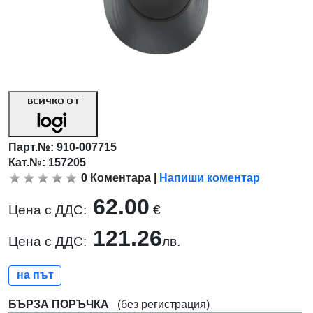
ВСИЧКО ОТ
Парт.№:
910-007715
Кат.№: 157205
0
Коментара
|
Напиши коментар
62.00
Цена с ДДС:
€
121.26
Цена с ДДС:
лв.
на път
БЪРЗА ПОРЪЧКА
(без регистрация)