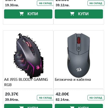
на склад
на склад
19.30лв.
39.12лв.
КУПИ
КУПИ
A4 J95S BLOODY GAMING
Безжична и кабелна
RGB
20.37€
42.00€
на склад
на склад
39.84лв.
82.14лв.