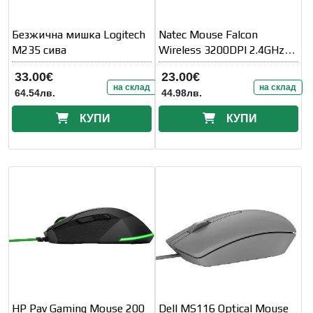
Безжична мишка Logitech
Natec Mouse Falcon
M235 сива
Wireless 3200DPI 2.4GHz +
Bluetooth 5.0 Optical Black
33.00€
23.00€
на склад
на склад
64.54лв.
44.98лв.
КУПИ
КУПИ
HP Pav Gaming Mouse 200
Dell MS116 Optical Mouse