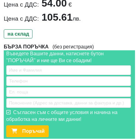
54.00
Цена с ДДС:
€
105.61
Цена с ДДС:
лв.
на склад
БЪРЗА ПОРЪЧКА
(без регистрация)
Въведете Вашите данни, натиснете бутон
"ПОРЪЧАЙ" и ние ще Ви се обадим!
Съгласен съм с общите условия и начина на
обработка на личните ми данни!
Поръчай