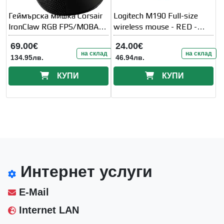
Геймърска мишка Corsair
Logitech M190 Full-size
IronClaw RGB FPS/MOBA 7
wireless mouse - RED -
програмируеми бутона
2.4GHZ - N/A - EMEA -
69.00€
24.00€
M190
на склад
на склад
134.95лв.
46.94лв.
КУПИ
КУПИ
Интернет услуги
E-Mail
Internet LAN