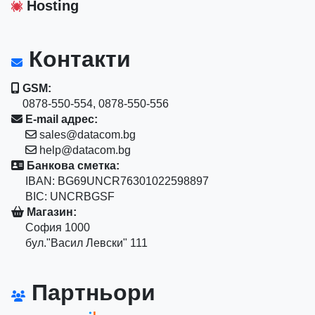
Hosting
Контакти
GSM:
0878-550-554, 0878-550-556
E-mail адрес:
sales@datacom.bg
help@datacom.bg
Банкова сметка:
IBAN: BG69UNCR76301022598897
BIC: UNCRBGSF
Магазин:
София 1000
бул."Васил Левски" 111
Партньори