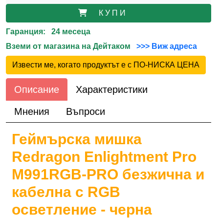
К У П И
Гаранция: 24 месеца
Вземи от магазина на Дейтаком
>>> Виж адреса
Извести ме, когато продуктът е с ПО-НИСКА ЦЕНА
Описание
Характеристики
Мнения
Въпроси
Геймърска мишка
Redragon Enlightment Pro
M991RGB-PRO безжична и
кабелна с RGB
осветление - черна