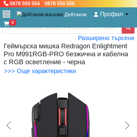
0878 550 554 0878 550 556
Профил
Дейтаком
0
Разширено търсене
Геймърска мишка Redragon Enlightment
Pro M991RGB-PRO безжична и кабелна
с RGB осветление - черна
>>> Още характеристики
<< Предишна
Сл