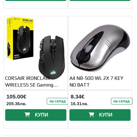
CORSAIR IRONCLAW
A4 NB-50D WL 2X 7 KEY
WIRELESS SE Gaming
NO BATT
Mouse
105.00€
8.34€
на склад
на склад
205.36лв.
16.31лв.
КУПИ
КУПИ