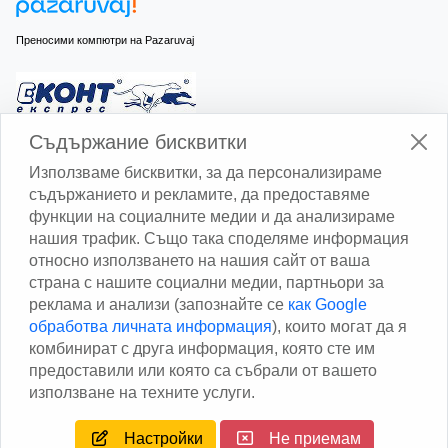
Преносими компютри на Pazaruvaj
Изчисли доставката с Еконт
Съдържание бисквитки
Използваме бисквитки, за да персонализираме
съдържанието и рекламите, да предоставяме
функции на социалните медии и да анализираме
нашия трафик. Също така споделяме информация
относно използването на нашия сайт от ваша
Изчисли доставката със Спиди
страна с нашите социални медии, партньори за
реклама и анализи (запознайте се
как Google
Facebook
обработва личната информация
), които могат да я
комбинират с друга информация, която сте им
предоставили или която са събрали от вашето
използване на техните услуги.
Настройки
Не приемам
Copyright © 2013 - 2026
Дейтаком ООД
Author
EAA.
All