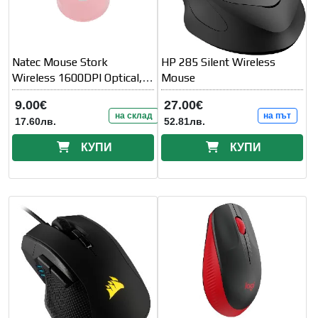
Natec Mouse Stork
HP 285 Silent Wireless
Wireless 1600DPI Optical,
Mouse
Pink
9.00€
27.00€
на склад
на път
17.60лв.
52.81лв.
КУПИ
КУПИ