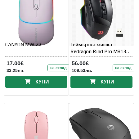
CANYON MW-22
Геймърска мишка
Redragon Rind Pro M813
M813RGB-PRO
17.00€
56.00€
на склад
на склад
33.25лв.
109.53лв.
КУПИ
КУПИ