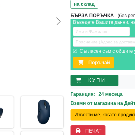
на склад
БЪРЗА ПОРЪЧКА
(без рег
Въведете Вашите данни, н
Следваща >>
Съгласен съм с общите у
Поръчай
К У П И
Гаранция: 24 месеца
Вземи от магазина на Де
Извести ме, когато проду
ПЕЧАТ