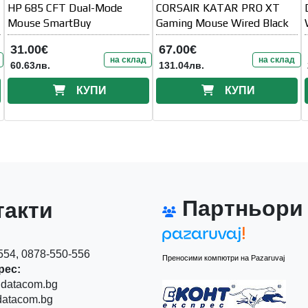
HP 685 CFT Dual-Mode
CORSAIR KATAR PRO XT
Mouse SmartBuy
Gaming Mouse Wired Black
31.00€
67.00€
на склад
на склад
60.63лв.
131.04лв.
КУПИ
КУПИ
Партньори
акти
54, 0878-550-556
Преносими компютри на Pazaruvaj
рес:
datacom.bg
atacom.bg