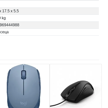
x 17.5 x 5.5
9 kg
969444988
сеца