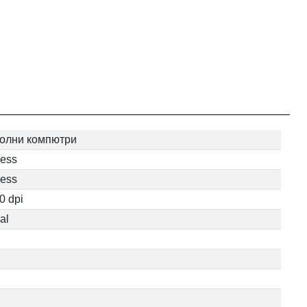
олни компютри
less
less
0 dpi
al