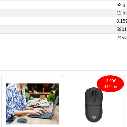
53 g
11.5 
0.15
5901
24ме
-2.00€
-3.91лв.