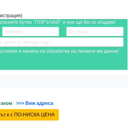
истрация)
атиснете бутон "ПОРЪЧАЙ" и ние ще Ви се обадим!
словия и начина на обработка на личните ми данни!
йтаком
>>> Виж адреса
ктът е с ПО-НИСКА ЦЕНА