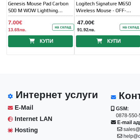
Genesis Mouse Pad Carbon
Logitech Signature M650
500 M WOW Lighthing
Wireless Mouse - OFF-
Edition 300x250 mm
WHITE - EMEA
7.00€
47.00€
на склад
на склад
13.69лв.
91.92лв.
КУПИ
КУПИ
Интернет услуги
Конт
E-Mail
GSM:
0878-550-5
Internet LAN
E-mail ад
Hosting
sales@
help@d