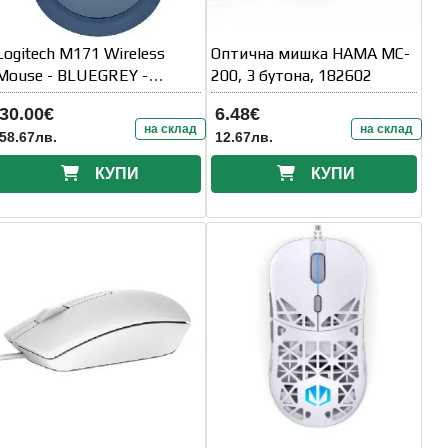
Logitech M171 Wireless
Оптична мишка HAMA MC-
Mouse - BLUEGREY -
200, 3 бутона, 182602
EMEA-914
30.00€
6.48€
на склад
на склад
58.67лв.
12.67лв.
КУПИ
КУПИ