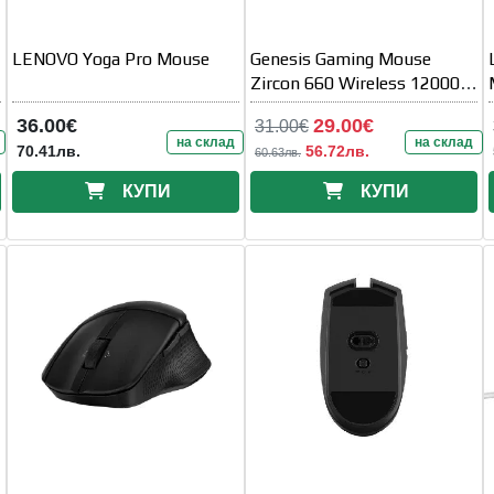
LENOVO Yoga Pro Mouse
Genesis Gaming Mouse
Zircon 660 Wireless 12000
DPI Black
36.00€
29.00€
31.00€
на склад
на склад
70.41лв.
56.72лв.
60.63лв.
КУПИ
КУПИ