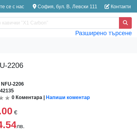
е се с нас
София, бул. В. Левски 111
Контакти
Разширено търсене
FU-2206
:
NFU-2206
142135
0
Коментара
|
Напиши коментар
.00
€
4.54
лв.