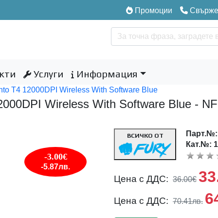
Промоции
Свържет
кти
Услуги
Информация
to T4 12000DPI Wireless With Software Blue
000DPI Wireless With Software Blue - N
Парт.№
ВСИЧКО ОТ
Кат.№: 
-3.00€
-5.87лв.
33
Цена с ДДС:
36.00€
6
Цена с ДДС:
70.41лв.