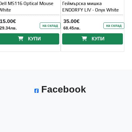
Dell MS116 Optical Mouse
Геймърска мишка
White
ENDORFY LIV - Onyx White
15.00€
35.00€
на склад
на склад
29.34лв.
68.45лв.
КУПИ
КУПИ
Facebook