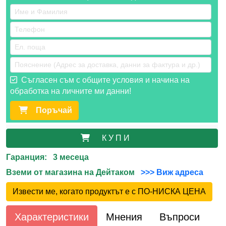
Съгласен съм с общите условия и начина на
обработка на личните ми данни!
Поръчай
К У П И
Гаранция: 3 месеца
Вземи от магазина на Дейтаком
>>> Виж адреса
Извести ме, когато продуктът е с ПО-НИСКА ЦЕНА
Характеристики
Мнения
Въпроси