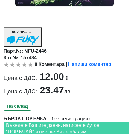
ВСИЧКО ОТ
Парт.№:
NFU-2446
Кат.№: 157484
0
Коментара
|
Напиши коментар
12.00
Цена с ДДС:
€
23.47
Цена с ДДС:
лв.
на склад
БЪРЗА ПОРЪЧКА
(без регистрация)
Въведете Вашите данни, натиснете бутон
"ПОРЪЧАЙ" и ние ще Ви се обадим!