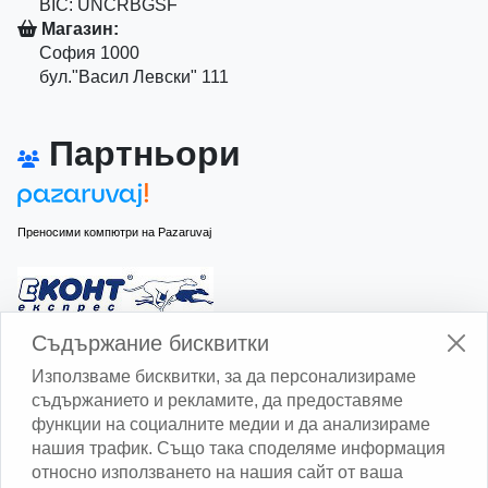
BIC: UNCRBGSF
Магазин:
София 1000
бул."Васил Левски" 111
Партньори
Преносими компютри на Pazaruvaj
Изчисли доставката с Еконт
Съдържание бисквитки
Използваме бисквитки, за да персонализираме
съдържанието и рекламите, да предоставяме
функции на социалните медии и да анализираме
нашия трафик. Също така споделяме информация
относно използването на нашия сайт от ваша