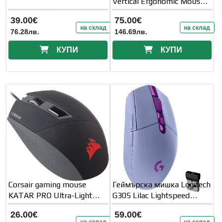
Vertical Ergonomic Mouse -
OFF-WHITE/PALE GREY -
39.00€
75.00€
B2B
на склад
на склад
76.28лв.
146.69лв.
КУПИ
КУПИ
Corsair gaming mouse
Геймърска мишка Logitech
KATAR PRO Ultra-Light
G305 Lilac Lightspeed
black
Wireless Лилав
26.00€
59.00€
на склад
на склад