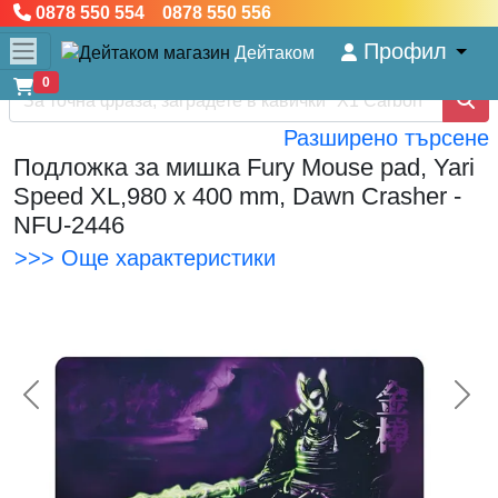
0878 550 554 0878 550 556
Профил
Дейтаком
0
Разширено търсене
Подложка за мишка Fury Mouse pad, Yari
Speed XL,980 x 400 mm, Dawn Crasher -
NFU-2446
>>> Още характеристики
<< Предишна
Сл