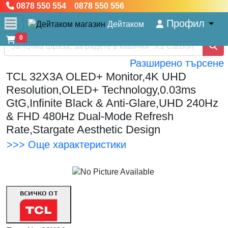
0878 550 554 0878 550 556
Профил
Дейтаком
0
Разширено търсене
TCL 32X3A OLED+ Monitor,4K UHD
Resolution,OLED+ Technology,0.03ms
GtG,Infinite Black & Anti-Glare,UHD 240Hz
& FHD 480Hz Dual-Mode Refresh
Rate,Stargate Aesthetic Design
>>> Още характеристики
ВСИЧКО ОТ