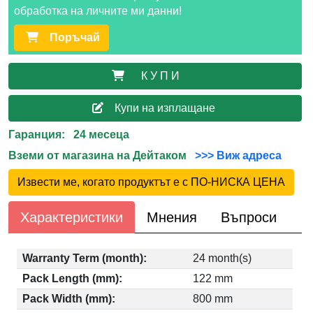
обработка на личните ми данни!
Поръчай
К У П И
Купи на изплащане
Гаранция: 24 месеца
Вземи от магазина на Дейтаком
>>> Виж адреса
Извести ме, когато продуктът е с ПО-НИСКА ЦЕНА
Характеристики
Мнения
Въпроси
Warranty Term (month):
24 month(s)
Pack Length (mm):
122 mm
Pack Width (mm):
800 mm