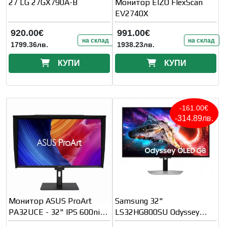
27 LG 27GX790A-B
Монитор EIZO FlexScan
EV2740X
920.00€
991.00€
на склад
на склад
1799.36лв.
1938.23лв.
КУПИ
КУПИ
-161.00€
-314.89лв.
Монитор ASUS ProArt
Samsung 32"
PA32UCE - 32" IPS 600nits
LS32HG800SU Odyssey
4K (3840x2160)
OLED G8 4K 3840x2160