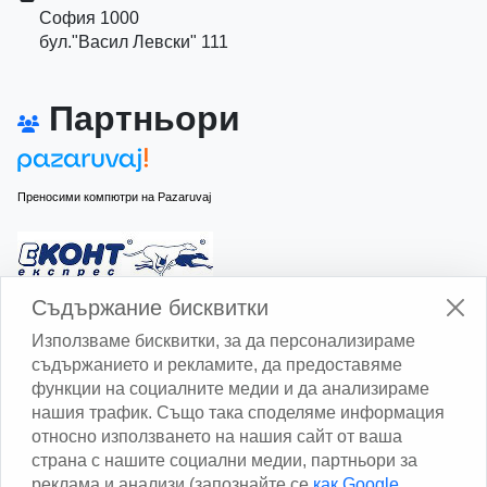
София 1000
бул."Васил Левски" 111
Партньори
Преносими компютри на Pazaruvaj
Изчисли доставката с Еконт
Съдържание бисквитки
Използваме бисквитки, за да персонализираме
съдържанието и рекламите, да предоставяме
функции на социалните медии и да анализираме
нашия трафик. Също така споделяме информация
относно използването на нашия сайт от ваша
Изчисли доставката със Спиди
страна с нашите социални медии, партньори за
реклама и анализи (запознайте се
как Google