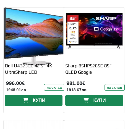
Dell U4323QE 42.5" 4K
Sharp 85HP5265E 85"
UltraSharp LED
QLED Google
996.00€
981.00€
на склад
на склад
1948.01лв.
1918.67лв.
КУПИ
КУПИ