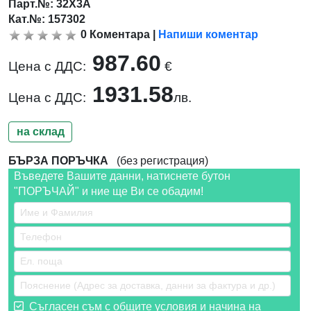
Парт.№:
32X3A
Кат.№: 157302
0
Коментара
|
Напиши коментар
987.60
Цена с ДДС:
€
1931.58
Цена с ДДС:
лв.
на склад
БЪРЗА ПОРЪЧКА
(без регистрация)
Въведете Вашите данни, натиснете бутон
"ПОРЪЧАЙ" и ние ще Ви се обадим!
Съгласен съм с общите условия и начина на