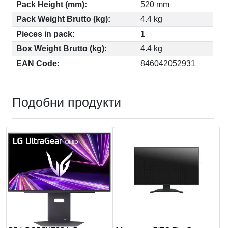
Pack Height (mm):
520 mm
Pack Weight Brutto (kg):
4.4 kg
Pieces in pack:
1
Box Weight Brutto (kg):
4.4 kg
EAN Code:
846042052931
Подобни продукти