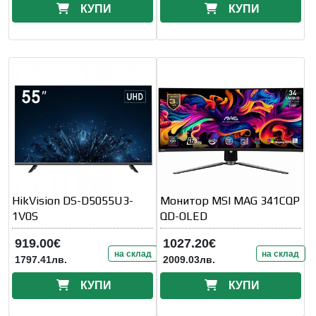
КУПИ
КУПИ
HikVision DS-D5055U3-
Монитор MSI MAG 341CQP
1V0S
QD-OLED
919.00€
1027.20€
на склад
на склад
1797.41лв.
2009.03лв.
КУПИ
КУПИ