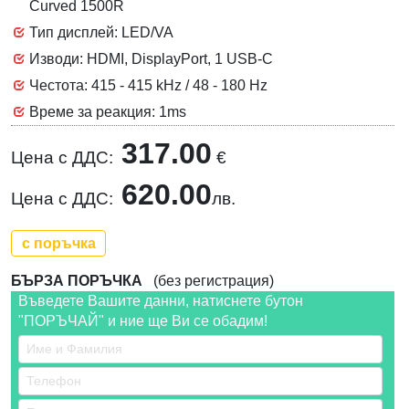
Curved 1500R
Тип дисплей: LED/VA
Изводи: HDMI, DisplayPort, 1 USB-C
Честота: 415 - 415 kHz / 48 - 180 Hz
Време за реакция: 1ms
317.00
Цена с ДДС:
€
620.00
Цена с ДДС:
лв.
с поръчка
БЪРЗА ПОРЪЧКА
(без регистрация)
Въведете Вашите данни, натиснете бутон
"ПОРЪЧАЙ" и ние ще Ви се обадим!