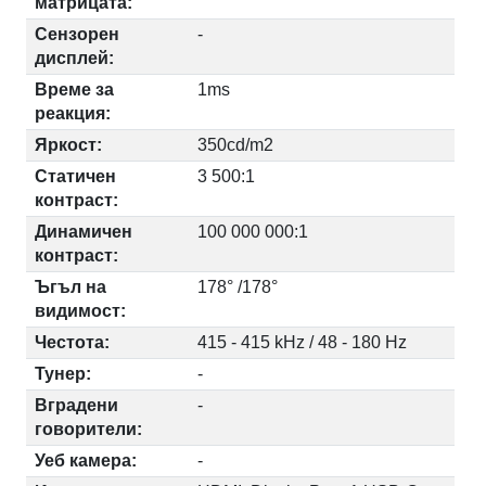
матрицата:
Сензорен
-
дисплей:
Време за
1ms
реакция:
Яркост:
350cd/m2
Статичен
3 500:1
контраст:
Динамичен
100 000 000:1
контраст:
Ъгъл на
178° /178°
видимост:
Честота:
415 - 415 kHz / 48 - 180 Hz
Тунер:
-
Вградени
-
говорители:
Уеб камера:
-