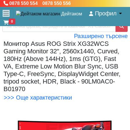
0878 550 554 0878 550 556
Профил
Дейтаком
0
Разширено търсене
Монитор Asus ROG Strix XG32WCS
Gaming Monitor 32", 2560x1440, Curved,
180Hz (Above 144Hz), 1ms (GTG), Fast
VA, Extreme Low Motion Blur Sync, USB
Type-C, FreeSync, DisplayWidget Center,
tripod socket, HDR, Black - 90LM0AC0-
B01970
>>> Още характеристики