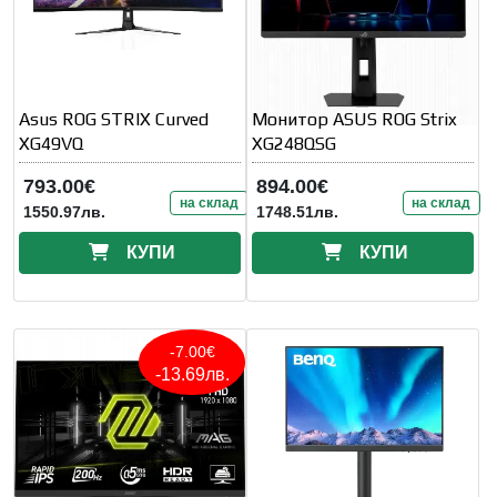
Asus ROG STRIX Curved
Монитор ASUS ROG Strix
XG49VQ
XG248QSG
793.00€
894.00€
на склад
на склад
1550.97лв.
1748.51лв.
КУПИ
КУПИ
-7.00€
-13.69лв.