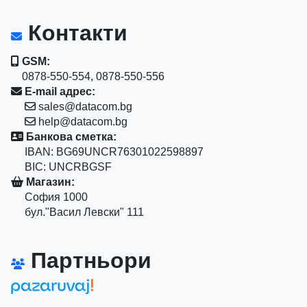
Контакти
GSM:
0878-550-554, 0878-550-556
E-mail адрес:
sales@datacom.bg
help@datacom.bg
Банкова сметка:
IBAN: BG69UNCR76301022598897
BIC: UNCRBGSF
Магазин:
София 1000
бул."Васил Левски" 111
Партньори