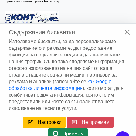
Преносими компютри на Pazaruvaj
Изчисли доставката с Еконт
Съдържание бисквитки
Използваме бисквитки, за да персонализираме
съдържанието и рекламите, да предоставяме
функции на социалните медии и да анализираме
нашия трафик. Също така споделяме информация
относно използването на нашия сайт от ваша
Изчисли доставката със Спиди
страна с нашите социални медии, партньори за
реклама и анализи (запознайте се
как Google
Facebook
обработва личната информация
), които могат да я
комбинират с друга информация, която сте им
предоставили или която са събрали от вашето
използване на техните услуги.
Настройки
Не приемам
Copyright © 2013 - 2026
Дейтаком ООД
Author
EAA.
All
rights reserved.
Приемам