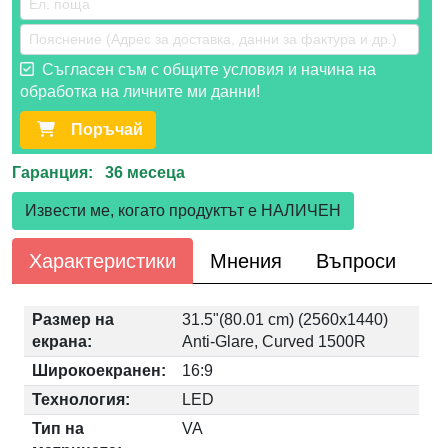
Съгласен съм с общите условия и начина на
обработка на личните ми данни!
Поръчай
Гаранция: 36 месеца
Извести ме, когато продуктът е НАЛИЧЕН
Характеристики
Мнения
Въпроси
Размер на
31.5"(80.01 cm) (2560x1440)
екрана:
Anti-Glare, Curved 1500R
Широкоекранен:
16:9
Технология:
LED
Тип на
VA