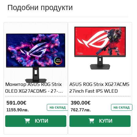
Подобни продукти
Монитор ASUS ROG Strix
ASUS ROG Strix XG27ACMS
OLED XG27ACDMS - 27-
27inch Fast IPS WLED
inch QD-OLED WQHD
591.00€
390.00€
(2560x1440)
на склад
на склад
1155.90лв.
762.77лв.
КУПИ
КУПИ