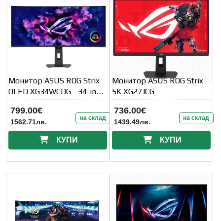
Монитор ASUS ROG Strix
Монитор ASUS ROG Strix
OLED XG34WCDG - 34-inch
5K XG27JCG
QD-OLED 3440x1440
799.00€
736.00€
на склад
на склад
1562.71лв.
1439.49лв.
КУПИ
КУПИ