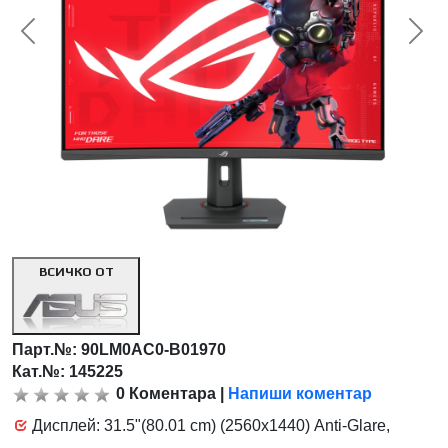
<< Предишна
Сл
ВСИЧКО ОТ
Парт.№:
90LM0AC0-B01970
Кат.№: 145225
0
Коментара
|
Напиши коментар
Дисплей: 31.5"(80.01 cm) (2560x1440) Anti-Glare,