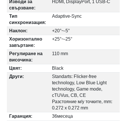
Изводи за
HDMI, DisplayPort, 1 USB-C
свързване:
Тип
Adaptive-Sync
синхронизация:
Наклон:
+20°~-5°
Хоризонтално
+25°~-25°
завъртане:
Регулиране на
110 mm
височина:
Цвят:
Black
Други:
Standarts: Flicker-free
technology, Low Blue Light
technology, Game mode,
cTUVus, CB, CE
Разстояние м/у точките, mm:
0.272 x 0.272 mm
Гаранция:
36месеца