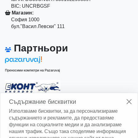
BIC: UNCRBGSF
Магазин:
София 1000
бул."Васил Левски" 111
Партньори
Преносими компютри на Pazaruvaj
Изчисли доставката с Еконт
Съдържание бисквитки
Използваме бисквитки, за да персонализираме
съдържанието и рекламите, да предоставяме
функции на социалните медии и да анализираме
нашия трафик. Също така споделяме информация