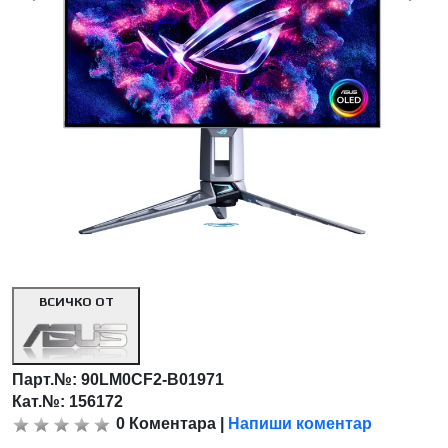
ВСИЧКО ОТ
Парт.№:
90LM0CF2-B01971
Кат.№: 156172
0
Коментара
|
Напиши коментар