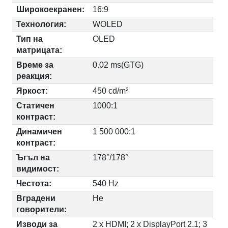
Широкоекранен:
16:9
Технология:
WOLED
Тип на
OLED
матрицата:
Време за
0.02 ms(GTG)
реакция:
Яркост:
450 cd/m²
Статичен
1000:1
контраст:
Динамичен
1 500 000:1
контраст:
Ъгъл на
178°/178°
видимост:
Честота:
540 Hz
Вградени
Не
говорители:
Изводи за
2 x HDMI; 2 x DisplayPort 2.1; 3