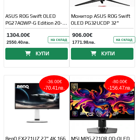
ASUS ROG Swift OLED
Монитор ASUS ROG Swift
PG27AQWP-G Edition 20-
OLED PG32UCDP 32"
27-inch 26.5inch
1304.00€
906.00€
на склад
на склад
2550.40лв.
1771.98лв.
КУПИ
КУПИ
-36.00€
-80.00€
-70.41лв.
-156.47лв.
BenQ EX271UZ 27” 4K 166
MSI MPG 271QR QD-OLED