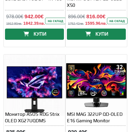
X50
942.00€
816.00€
978.00€
896.00€
на склад
на склад
1842.39лв.
1595.96лв.
1912.80лв.
1752.42лв.
КУПИ
КУПИ
Монитор ASUS ROG Strix
MSI MAG 322UP QD-OLED
OLED XG27UQDMS
E16 Gaming Monitor
825.00€
920.40€