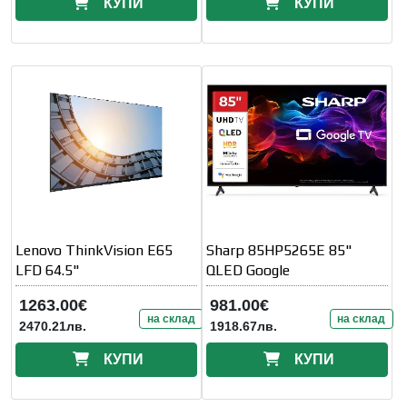
КУПИ
КУПИ
Lenovo ThinkVision E65
Sharp 85HP5265E 85"
LFD 64.5"
QLED Google
1263.00€
981.00€
на склад
на склад
2470.21лв.
1918.67лв.
КУПИ
КУПИ