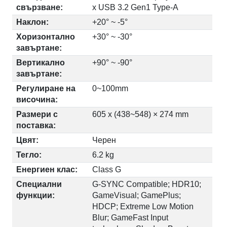
свързване:
x USB 3.2 Gen1 Type-A
Наклон:
+20° ~ -5°
Хоризонтално
+30° ~ -30°
завъртане:
Вертикално
+90° ~ -90°
завъртане:
Регулиране на
0~100mm
височина:
Размери с
605 x (438~548) × 274 mm
поставка:
Цвят:
Черен
Тегло:
6.2 kg
Енергиен клас:
Class G
Специални
G-SYNC Compatible; HDR10;
функции:
GameVisual; GamePlus;
HDCP; Extreme Low Motion
Blur; GameFast Input