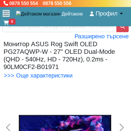
0878 550 554 0878 550 556
Профил
Дейтаком
0
Разширено търсене
Монитор ASUS Rog Swift OLED
PG27AQWP-W - 27" OLED Dual-Mode
(QHD - 540Hz, HD - 720Hz), 0.2ms -
90LM0CF2-B01971
>>> Още характеристики
<< Предишна
Сл