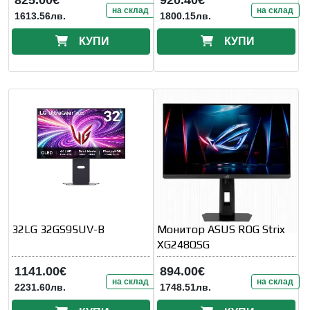
на склад
на склад
1613.56лв.
1800.15лв.
КУПИ
КУПИ
32LG 32GS95UV-B
Монитор ASUS ROG Strix
XG248QSG
1141.00€
894.00€
на склад
на склад
2231.60лв.
1748.51лв.