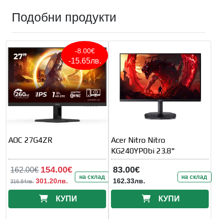
Подобни продукти
-8.00€
-15.65лв.
AOC 27G4ZR
Acer Nitro Nitro
KG240YP0bi 23.8"
154.00€
83.00€
162.00€
на склад
на склад
301.20лв.
162.33лв.
316.84лв.
КУПИ
КУПИ