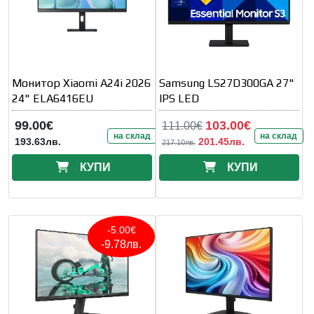
Монитор Xiaomi A24i 2026
Samsung LS27D300GA 27"
24" ELA6416EU
IPS LED
99.00€
103.00€
111.00€
на склад
на склад
193.63лв.
201.45лв.
217.10лв.
КУПИ
КУПИ
-5.00€
-9.78лв.