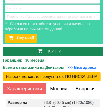
Съгласен съм с общите условия и начина на
обработка на личните ми данни!
Поръчай
К У П И
Гаранция: 36 месеца
Вземи от магазина на Дейтаком
>>> Виж адреса
Извести ме, когато продуктът е с ПО-НИСКА ЦЕНА
Характеристики
Мнения
Въпроси
Размер на
23.8" (60.45 cm) (1920x1080)