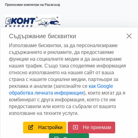
Преносими компютри на Pazaruvaj
Изчисли доставката с Еконт
Съдържание бисквитки
Използваме бисквитки, за да персонализираме
съдържанието и рекламите, да предоставяме
функции на социалните медии и да анализираме
нашия трафик. Също така споделяме информация
относно използването на нашия сайт от ваша
Изчисли доставката със Спиди
страна с нашите социални медии, партньори за
реклама и анализи (запознайте се
как Google
Facebook
обработва личната информация
), които могат да я
комбинират с друга информация, която сте им
предоставили или която са събрали от вашето
използване на техните услуги.
Настройки
Не приемам
Copyright © 2013 - 2026
Дейтаком ООД
Author
EAA.
All
rights reserved.