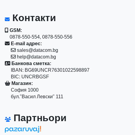
Контакти
GSM:
0878-550-554, 0878-550-556
E-mail адрес:
sales@datacom.bg
help@datacom.bg
Банкова сметка:
IBAN: BG69UNCR76301022598897
BIC: UNCRBGSF
Магазин:
София 1000
бул."Васил Левски" 111
Партньори