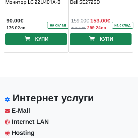
Монитор LG 22U401A-B
Dell SE2726D
90.00€
153.00€
159.00€
на склад
на склад
176.02лв.
299.24лв.
310.98лв.
КУПИ
КУПИ
Интернет услуги
E-Mail
Internet LAN
Hosting