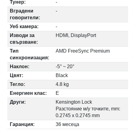
Тунер:
-
Вградени
-
говорители:
Уеб камера:
-
Изводи за
HDMI, DisplayPort
свързване:
Тип
AMD FreeSync Premium
синхронизация:
Наклон:
-5° ~ 20°
Цвят:
Black
Тегло:
4.8 kg
Енергиен клас:
Е
Други:
Kensington Lock
Разстояние м/у точките, mm:
0.2745 x 0.2745 mm
Гаранция:
36 месеца