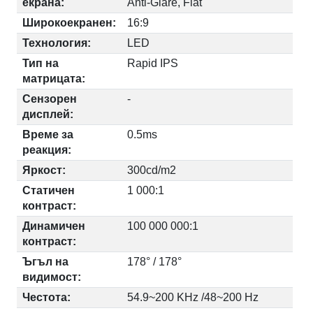
екрана:
Anti-Glare, Flat
Широкоекранен:
16:9
Технология:
LED
Тип на
Rapid IPS
матрицата:
Сензорен
-
дисплей:
Време за
0.5ms
реакция:
Яркост:
300cd/m2
Статичен
1 000:1
контраст:
Динамичен
100 000 000:1
контраст:
Ъгъл на
178° / 178°
видимост:
Честота:
54.9~200 KHz /48~200 Hz