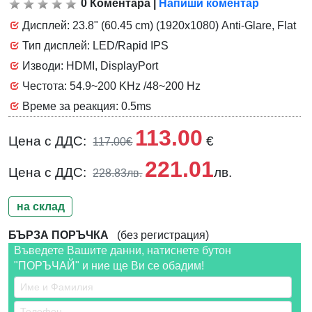
0
Коментара
|
Напиши коментар
Дисплей: 23.8" (60.45 cm) (1920x1080) Anti-Glare, Flat
Тип дисплей: LED/Rapid IPS
Изводи: HDMI, DisplayPort
Честота: 54.9~200 KHz /48~200 Hz
Време за реакция: 0.5ms
113.00
Цена с ДДС:
€
117.00€
221.01
Цена с ДДС:
лв.
228.83лв.
на склад
БЪРЗА ПОРЪЧКА
(без регистрация)
Въведете Вашите данни, натиснете бутон
"ПОРЪЧАЙ" и ние ще Ви се обадим!