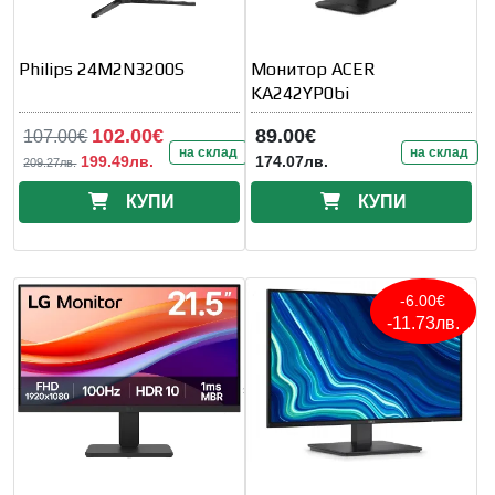
Philips 24M2N3200S
Монитор ACER
KA242YP0bi
102.00€
89.00€
107.00€
на склад
на склад
199.49лв.
174.07лв.
209.27лв.
КУПИ
КУПИ
-6.00€
-11.73лв.