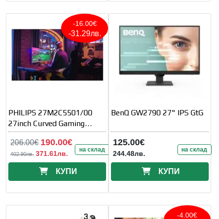
-16.00€
-31.29лв.
PHILIPS 27M2C5501/00
BenQ GW2790 27" IPS GtG
27inch Curved Gaming
Monitor 2560x1440 180Hz
190.00€
125.00€
206.00€
на склад
на склад
371.61лв.
244.48лв.
402.90лв.
КУПИ
КУПИ
-4.00€