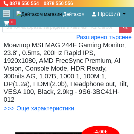
0878 550 554 0878 550 556
Профил
Дейтаком
0
Разширено търсене
Монитор MSI MAG 244F Gaming Monitor,
23.8", 0.5ms, 200Hz Rapid IPS,
1920x1080, AMD FreeSync Premium, AI
Vision, Console Mode, HDR Ready,
300nits AG, 1.07B, 1000:1, 100M:1,
DP(1.2a), HDMI(2.0b), Headphone out, Tilt,
VESA 100, Black, 2.9kg - 9S6-3BC41H-
012
>>> Още характеристики
-4.00€