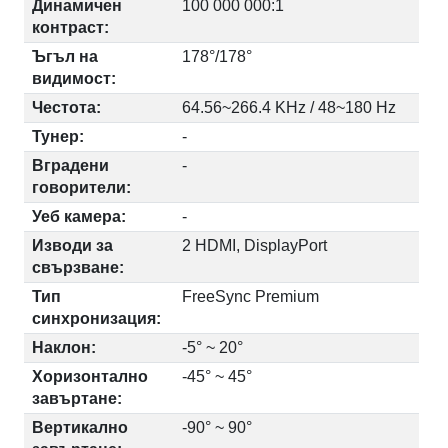
Динамичен
100 000 000:1
контраст:
Ъгъл на
178°/178°
видимост:
Честота:
64.56~266.4 KHz / 48~180 Hz
Тунер:
-
Вградени
-
говорители:
Уеб камера:
-
Изводи за
2 HDMI, DisplayPort
свързване:
Тип
FreeSync Premium
синхронизация:
Наклон:
-5° ~ 20°
Хоризонтално
-45° ~ 45°
завъртане:
Вертикално
-90° ~ 90°