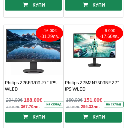
КУПИ
КУПИ
-16.00€
-9.00€
-31.29лв.
-17.60лв.
Philips 276B9/00 27" IPS
Philips 27M2N3500NF 27"
WLED
IPS WLED
188.00€
151.00€
204.00€
160.00€
на склад
на склад
367.70лв.
295.33лв.
398.99лв.
312.93лв.
КУПИ
КУПИ