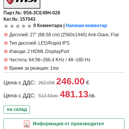
Парт.№:
9S6-3CE49H-028
Кат.№: 157043
0
Коментара
|
Напиши коментар
Дисплей: 27" (68.58 cm) (2560x1440) Anti-Glare, Flat
Тип дисплей: LED/Rapid IPS
Изводи: 2 HDMI, DisplayPort
Честота: 64.56~266.4 KHz / 48~180 Hz
Време за реакция: 1ms
246.00
Цена с ДДС:
€
262.00€
481.13
Цена с ДДС:
лв.
512.43лв.
на склад
Информация от производител