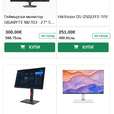
Геймърски монитор
HikVision DS-D5022F2-1P2
GIGABYTE M27Q3 - 27" SS
IPS
300.00€
251.00€
на склад
на склад
586.75лв.
490.91лв.
КУПИ
КУПИ