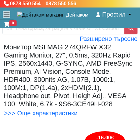
0878 550 554 0878 550 556
Профил
Дейтаком
0
Разширено търсене
Монитор MSI MAG 274QRFW X32
Gaming Monitor, 27", 0.5ms, 320Hz Rapid
IPS, 2560x1440, G-SYNC, AMD FreeSync
Premium, AI Vision, Console Mode,
HDR400, 300nits AG, 1.07B, 1000:1,
100M:1, DP(1.4a), 2xHDMI(2.1),
Headphone out, Pivot, Heigh Adj., VESA
100, White, 6.7k - 9S6-3CE49H-028
>>> Още характеристики
-16.00€