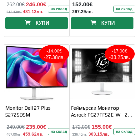
246.00€
152.00€
262.00€
на склад
на склад
481.13лв.
297.29лв.
512.43лв.
КУПИ
КУПИ
-14.00€
-17.00€
-27.38лв.
-33.25лв.
Monitor Dell 27 Plus
Геймърски Монитор
S2725DSM
Asrock PG27FFS2E-W - 27"
FHD (1920x1080) IPS
235.00€
155.00€
249.00€
172.00€
на склад
на склад
459.62лв.
303.15лв.
487.00лв.
336.40лв.