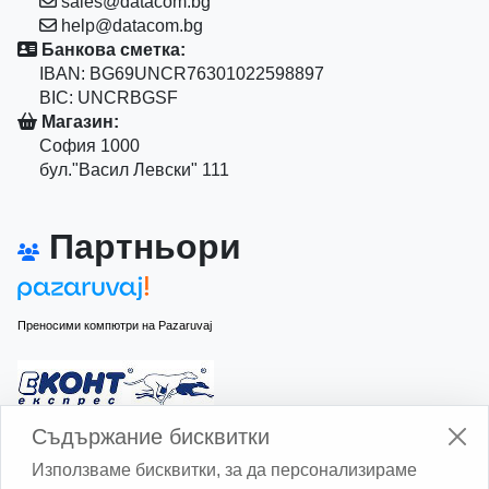
sales@datacom.bg
help@datacom.bg
Банкова сметка:
IBAN: BG69UNCR76301022598897
BIC: UNCRBGSF
Магазин:
София 1000
бул."Васил Левски" 111
Партньори
Преносими компютри на Pazaruvaj
Изчисли доставката с Еконт
Съдържание бисквитки
Използваме бисквитки, за да персонализираме