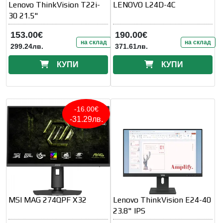
Lenovo ThinkVision T22i-
LENOVO L24D-4C
30 21.5"
153.00€
190.00€
на склад
на склад
299.24лв.
371.61лв.
КУПИ
КУПИ
-16.00€
-31.29лв.
MSI MAG 274QPF X32
Lenovo ThinkVision E24-40
23.8" IPS