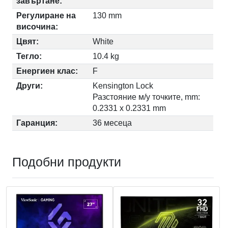
завъртане:
Регулиране на
130 mm
височина:
Цвят:
White
Тегло:
10.4 kg
Енергиен клас:
F
Други:
Kensington Lock
Разстояние м/у точките, mm:
0.2331 x 0.2331 mm
Гаранция:
36 месеца
Подобни продукти