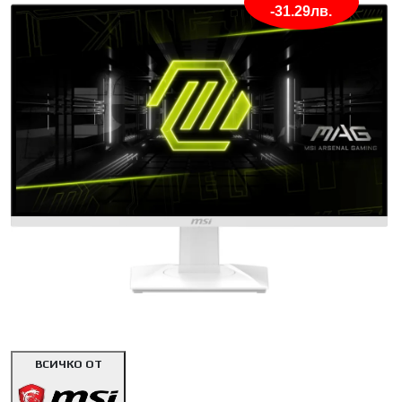
-31.29лв.
<< Предишна
Сл
ВСИЧКО ОТ