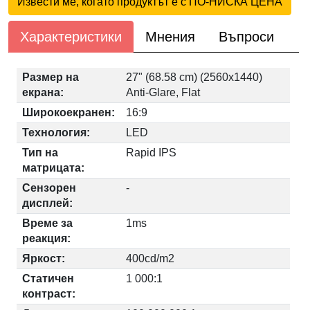
Извести ме, когато продуктът е с ПО-НИСКА ЦЕНА
Характеристики
Мнения
Въпроси
Размер на
27" (68.58 cm) (2560x1440)
екрана:
Anti-Glare, Flat
Широкоекранен:
16:9
Технология:
LED
Тип на
Rapid IPS
матрицата:
Сензорен
-
дисплей:
Време за
1ms
реакция:
Яркост:
400cd/m2
Статичен
1 000:1
контраст: