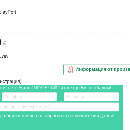
playPort
0
€
1
лв.
Информация от произ
истрация)
атиснете бутон "ПОРЪЧАЙ" и ние ще Ви се обадим!
словия и начина на обработка на личните ми данни!