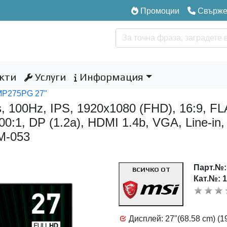
Промоции
Свържет
кти
Услуги
Информация
MP275PG 27"
00Hz, IPS, 1920x1080 (FHD), 16:9, FLAT
:1, DP (1.2a), HDMI 1.4b, VGA, Line-in,
M-053
Парт.№
ВСИЧКО ОТ
Кат.№: 
Дисплей: 27"(68.58 cm) (19