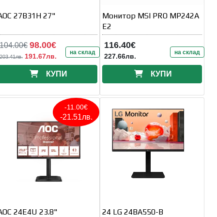
AOC 27B31H 27"
Монитор MSI PRO MP242A
E2
98.00€
116.40€
104.00€
на склад
на склад
191.67лв.
227.66лв.
203.41лв.
КУПИ
КУПИ
-11.00€
-21.51лв.
AOC 24E4U 23.8"
24 LG 24BA550-B