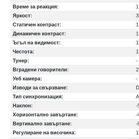
Време за реакция:
Яркост:
3
Статичен контраст:
1
Динамичен контраст:
1
Ъгъл на видимост:
1
Честота:
1
Тунер:
-
Вградени говорители:
2
Уеб камера:
-
Изводи за свързване:
D
Тип синхронизация:
A
Наклон:
-
Хоризонтално завъртане:
-
Вертикално завъртане:
-
Регулиране на височина:
1