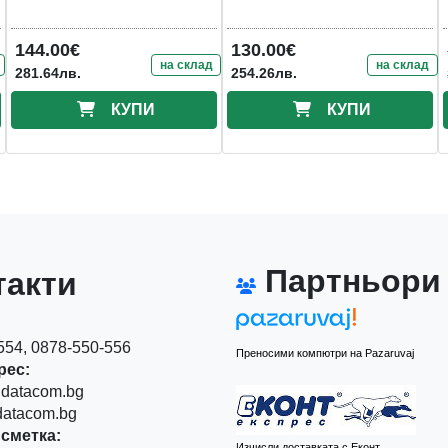
144.00€
130.00€
на склад
на склад
281.64лв.
254.26лв.
КУПИ
КУПИ
Партньори
акти
54, 0878-550-556
Преносими компютри на Pazaruvaj
рес:
datacom.bg
atacom.bg
сметка:
Изчисли доставката с Еконт