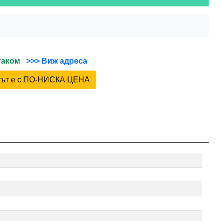
йтаком
>>> Виж адреса
ктът е с ПО-НИСКА ЦЕНА