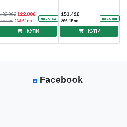
122.00€
151.42€
133.00€
на склад
на склад
238.61лв.
296.15лв.
260.13лв.
КУПИ
КУПИ
Facebook