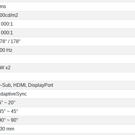
1ms
00cd/m2
 000:1
 000:1
78° / 178°
00 Hz
W x2
-Sub, HDMI, DisplayPort
daptiveSync
5° ~ 20°
45° ~ 45°
90° ~ 90°
30 mm