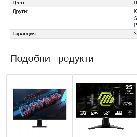
Цвят:
B
Други:
K
S
Р
Гаранция:
3
Подобни продукти