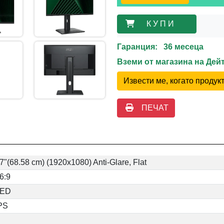
К У П И
Гаранция: 36 месеца
Вземи от магазина на Де
Извести ме, когато проду
ПЕЧАТ
7"(68.58 cm) (1920x1080) Anti-Glare, Flat
6:9
LED
PS