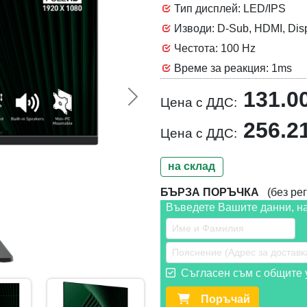
Тип дисплей: LED/IPS
Изводи: D-Sub, HDMI, Dis
Честота: 100 Hz
Време за реакция: 1ms
131.0
Цена с ДДС:
Следваща >>
256.2
Цена с ДДС:
на склад
БЪРЗА ПОРЪЧКА
(без рег
Въведете Вашите данни, н
Съгласен съм с общите у
Поръчай