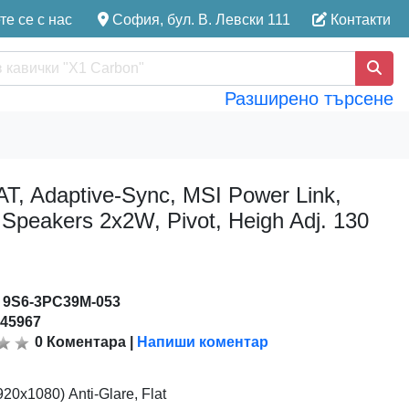
е се с нас
София, бул. В. Левски 111
Контакти
Разширено търсене
, Adaptive-Sync, MSI Power Link,
 Speakers 2x2W, Pivot, Heigh Adj. 130
:
9S6-3PC39M-053
145967
0
Коментара
|
Напиши коментар
20x1080) Anti-Glare, Flat