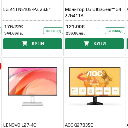
LG 24TN510S-PZ 23.6"
Монитор LG UltraGear™ G4
27G411A
176.22€
121.00€
на склад
на склад
344.66лв.
236.66лв.
КУПИ
КУПИ
LENOVO L27-4C
AOC Q27B35E