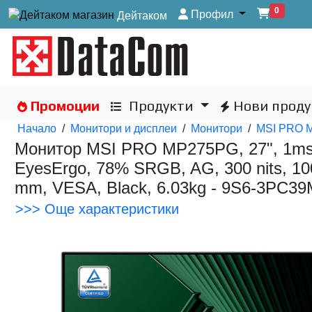
0
Профил
Дейтаком
Промоции
Продукти
Нови проду
Начало
/
Монитори и дисплеи
/
Монитори
/
MSI PRO 
Монитор MSI PRO MP275PG, 27", 1ms, 1
EyesErgo, 78% SRGB, AG, 300 nits, 1000
mm, VESA, Black, 6.03kg - 9S6-3PC39
>>> Още характеристики