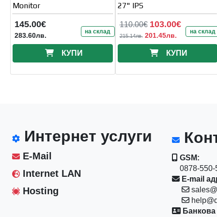
Monitor
27" IPS
145.00€
103.00€
110.00€
на склад
на склад
283.60лв.
201.45лв.
215.14лв.
КУПИ
КУПИ
Интернет услуги
Конт
E-Mail
GSM:
0878-550-5
Internet LAN
E-mail ад
Hosting
sales@
help@d
Банкова 