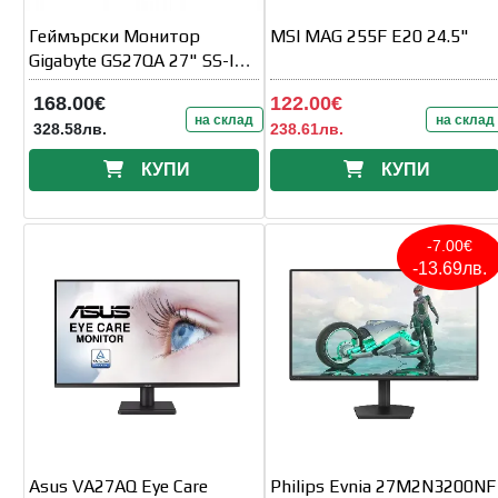
Геймърски Монитор
MSI MAG 255F E20 24.5"
Gigabyte GS27QA 27" SS-IPS
QHD(2560x1440)
168.00€
122.00€
на склад
на склад
328.58лв.
238.61лв.
КУПИ
КУПИ
-7.00€
-13.69лв.
Asus VA27AQ Eye Care
Philips Evnia 27M2N3200NF