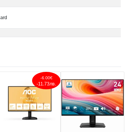
dard
-6.00€
-11.73лв.