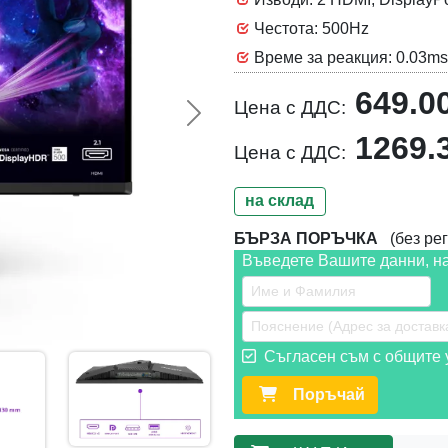
Честота: 500Hz
Време за реакция: 0.03ms
649.0
Цена с ДДС:
Следваща >>
1269.
Цена с ДДС:
на склад
БЪРЗА ПОРЪЧКА
(без рег
Въведете Вашите данни, н
Съгласен съм с общите у
Поръчай