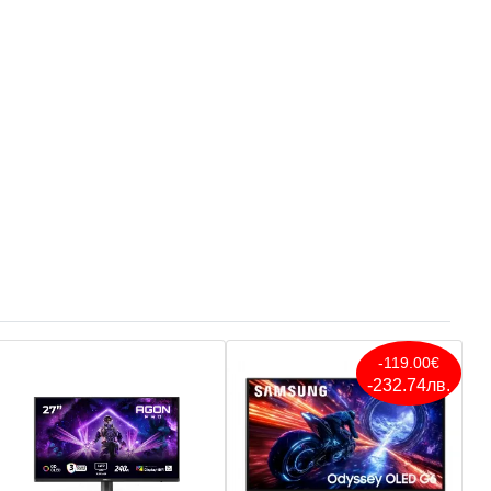
-119.00€
-232.74лв.