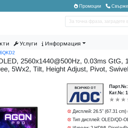
Промоции
Свържет
кти
Услуги
Информация
76QKD2
LED, 2560x1440@500Hz, 0.03ms GtG, 10
ree, 5Wx2, Tilt, Height Adjust, Pivot, Swi
Парт.№
ВСИЧКО ОТ
Кат.№: 
Дисплей: 26.5" (67.31 cm) 
Тип дисплей: OLED/QD-
Изводи: 2 HDMI, DisplayP