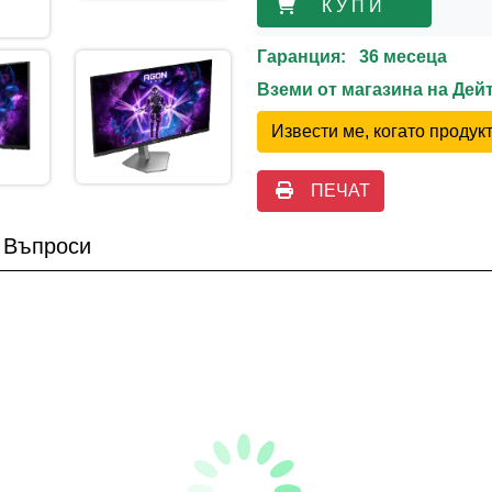
К У П И
Гаранция: 36 месеца
Вземи от магазина на Де
Извести ме, когато проду
ПЕЧАТ
Въпроси