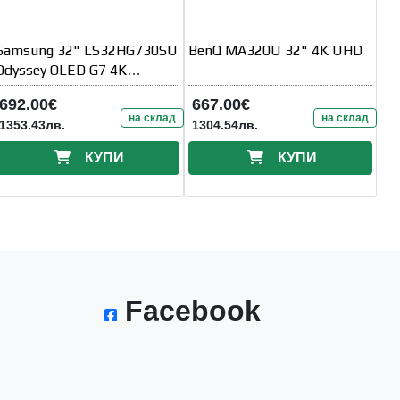
Samsung 32" LS32HG730SU
BenQ MA320U 32" 4K UHD
Odyssey OLED G7 4K
3840x2160 0.03ms Max 4K
692.00€
667.00€
165Hz / FHD
на склад
на склад
1353.43лв.
1304.54лв.
КУПИ
КУПИ
Facebook