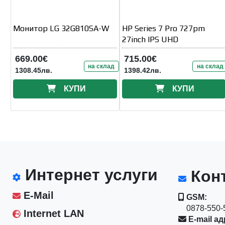
Монитор LG 32G810SA-W
HP Series 7 Pro 727pm
27inch IPS UHD
669.00€
715.00€
на склад
на склад
1308.45лв.
1398.42лв.
КУПИ
КУПИ
Интернет услуги
Конт
E-Mail
GSM:
0878-550-5
Internet LAN
E-mail ад