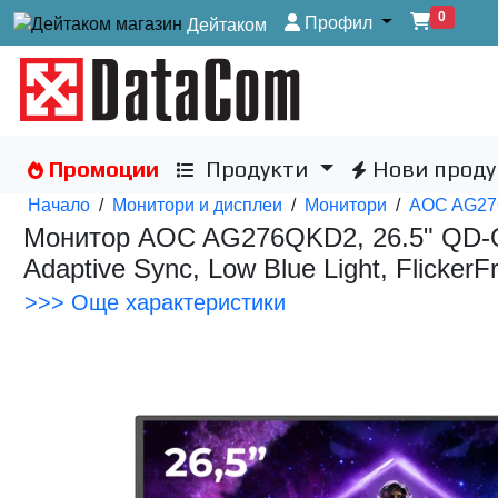
0
Профил
Дейтаком
Промоции
Продукти
Нови проду
Начало
/
Монитори и дисплеи
/
Монитори
/
AOC AG2
Монитор AOC AG276QKD2, 26.5" QD-O
Adaptive Sync, Low Blue Light, FlickerF
>>> Още характеристики