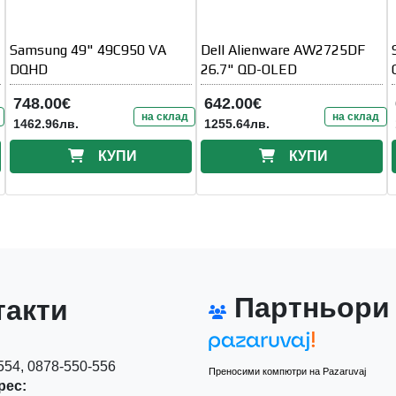
Samsung 49" 49C950 VA
Dell Alienware AW2725DF
DQHD
26.7" QD-OLED
748.00€
642.00€
на склад
на склад
1462.96лв.
1255.64лв.
КУПИ
КУПИ
Партньори
акти
54, 0878-550-556
Преносими компютри на Pazaruvaj
рес: