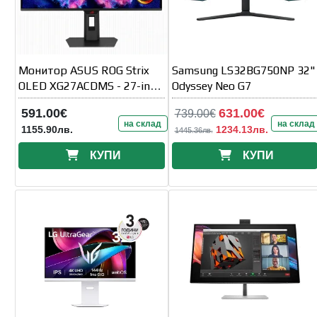
Монитор ASUS ROG Strix
Samsung LS32BG750NP 32"
OLED XG27ACDMS - 27-inch
Odyssey Neo G7
QD-OLED WQHD
591.00€
631.00€
739.00€
(2560x1440)
на склад
на склад
1155.90лв.
1234.13лв.
1445.36лв.
КУПИ
КУПИ