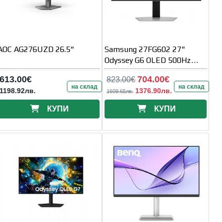
AOC AG276UZD 26.5"
Samsung 27FG602 27"
Odyssey G6 OLED 500Hz
0.03ms 2560x1440 DP HDMI
613.00€
704.00€
823.00€
Silver
на склад
на склад
1198.92лв.
1376.90лв.
1609.65лв.
КУПИ
КУПИ