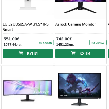
LG 32U850SA-W 31.5" IPS
Asrock Gaming Monitor
Smart
551.00€
742.00€
на склад
на склад
1077.66лв.
1451.23лв.
КУПИ
КУПИ