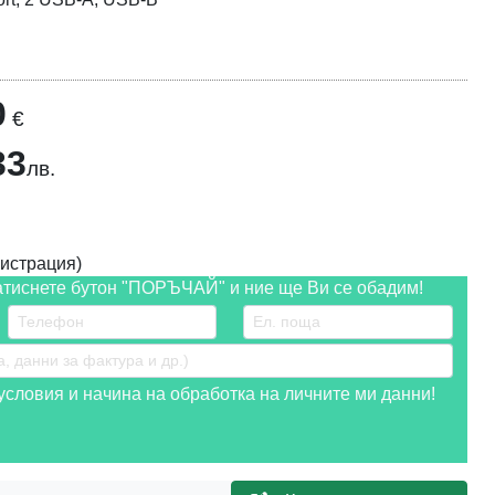
0
€
33
лв.
истрация)
атиснете бутон "ПОРЪЧАЙ" и ние ще Ви се обадим!
словия и начина на обработка на личните ми данни!