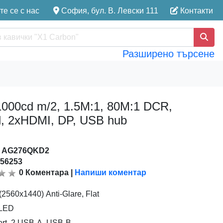
е се с нас
София, бул. В. Левски 111
Контакти
Разширено търсене
00cd m/2, 1.5M:1, 80M:1 DCR,
vel, 2xHDMI, DP, USB hub
:
AG276QKD2
156253
0
Коментара
|
Напиши коментар
(2560x1440) Anti-Glare, Flat
OLED
ort, 2 USB-A, USB-B