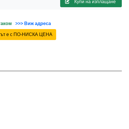
Купи на изплащане
йтаком
>>> Виж адреса
ктът е с ПО-НИСКА ЦЕНА