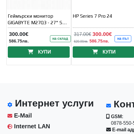
Геймърски монитор
HP Series 7 Pro 24
GIGABYTE M27Q3 - 27" SS
IPS
300.00€
300.00€
317.00€
на склад
на път
586.75лв.
586.75лв.
620.00лв.
КУПИ
КУПИ
Интернет услуги
Конт
E-Mail
GSM:
0878-550-5
Internet LAN
E-mail ад