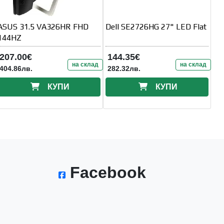
ASUS 31.5 VA326HR FHD
Dell SE2726HG 27" LED Flat
144HZ
207.00€
144.35€
на склад
на склад
404.86лв.
282.32лв.
КУПИ
КУПИ
Facebook