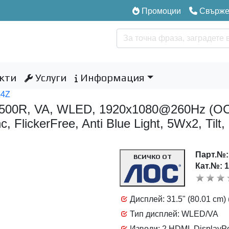
Промоции
Свържет
кти
Услуги
Информация
G4Z
500R, VA, WLED, 1920x1080@260Hz (OC,
 FlickerFree, Anti Blue Light, 5Wx2, Tilt
Парт.№
ВСИЧКО ОТ
Кат.№: 
Дисплей: 31.5" (80.01 cm)
Тип дисплей: WLED/VA
Изводи: 2 HDMI, DisplayPo