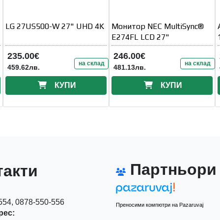
LG 27US500-W 27" UHD 4K
Монитор NEC MultiSync®
E274FL LCD 27"
235.00€
246.00€
на склад
на склад
459.62лв.
481.13лв.
КУПИ
КУПИ
Партньори
акти
54, 0878-550-556
Преносими компютри на Pazaruvaj
рес: