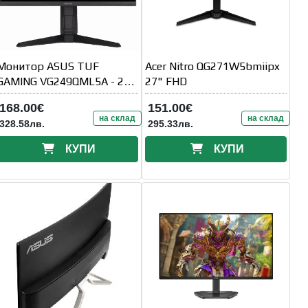
Монитор ASUS TUF
Acer Nitro QG271W5bmiipx
GAMING VG249QML5A - 23.8
27" FHD
inch Fast IPS
168.00€
151.00€
FHD(1920x1080)
на склад
на склад
328.58лв.
295.33лв.
КУПИ
КУПИ