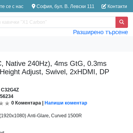
е се с нас
София, бул. В. Левски 111
Контакти
Разширено търсене
 Native 240Hz), 4ms GtG, 0.3ms
, Height Adjust, Swivel, 2xHDMI, DP
:
C32G4Z
156234
0
Коментара
|
Напиши коментар
 (1920x1080) Anti-Glare, Curved 1500R
rt