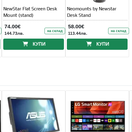
NewStar Flat Screen Desk
Neomounts by Newstar
Mount (stand)
Desk Stand
74.00€
58.00€
на склад
на склад
144.73лв.
113.44лв.
КУПИ
КУПИ