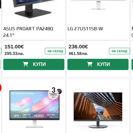
ASUS PROART PA248Q
LG 27U511SB-W
24.1"
151.00€
236.00€
на склад
на склад
295.33лв.
461.58лв.
КУПИ
КУПИ