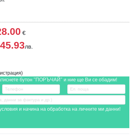
28.00
€
45.93
лв.
истрация)
атиснете бутон "ПОРЪЧАЙ" и ние ще Ви се обадим!
словия и начина на обработка на личните ми данни!