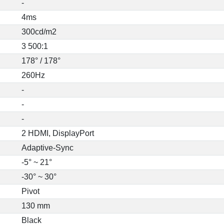
-
4ms
300cd/m2
3 500:1
178° / 178°
260Hz
-
-
-
2 HDMI, DisplayPort
Adaptive-Sync
-5° ~ 21°
-30° ~ 30°
Pivot
130 mm
Black