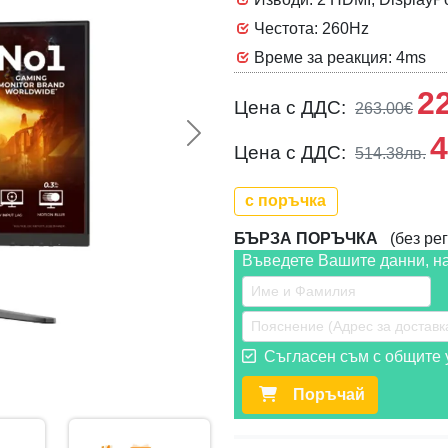
Честота: 260Hz
Време за реакция: 4ms
2
Цена с ДДС:
263.00€
4
Следваща >>
Цена с ДДС:
514.38лв.
с поръчка
БЪРЗА ПОРЪЧКА
(без рег
Въведете Вашите данни, н
Съгласен съм с общите у
Поръчай