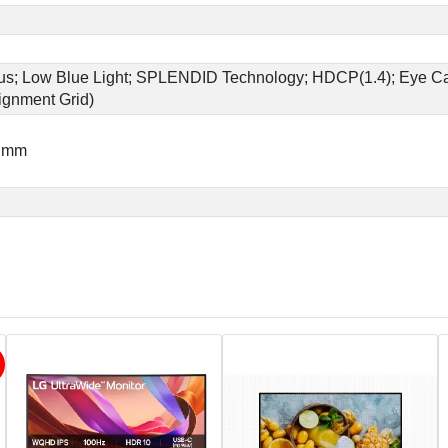
s; Low Blue Light; SPLENDID Technology; HDCP(1.4); Eye Car
lignment Grid)
0 mm