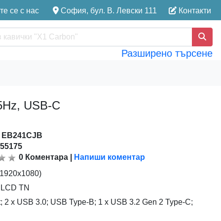
е се с нас
София, бул. В. Левски 111
Контакти
Разширено търсене
75Hz, USB-C
:
EB241CJB
155175
0
Коментара
|
Напиши коментар
(1920x1080)
e LCD TN
; 2 x USB 3.0; USB Type-B; 1 x USB 3.2 Gen 2 Type-C;