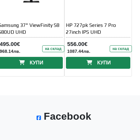
Samsung 37" ViewFinity S8
HP 727pk Series 7 Pro
S80UD UHD
27inch IPS UHD
495.00€
556.00€
на склад
на склад
968.14лв.
1087.44лв.
КУПИ
КУПИ
Facebook