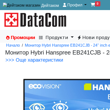
0
Профил
Дейтаком
Промоции
Продукти
Нови проду
Начало
/
Монитор Hybri Hanspree EB241CJB - 24" inch 
Монитор Hybri Hanspree EB241CJB - 2
>>> Още характеристики