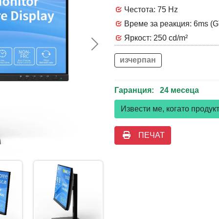
Честота: 75 Hz
Време за реакция: 6ms (
Яркост: 250 cd/m²
Следваща >>
изчерпан
Гаранция: 24 месеца
Извести ме, когато проду
ПЕЧАТ