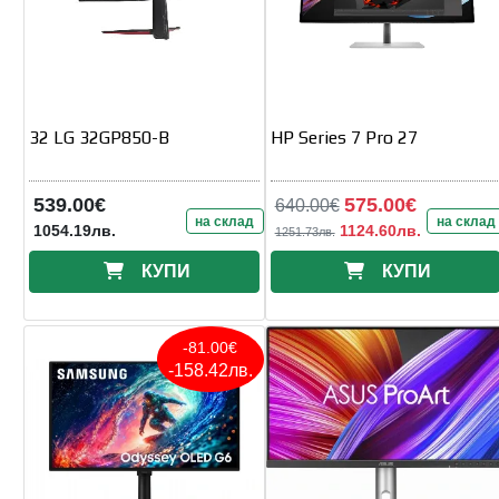
32 LG 32GP850-B
HP Series 7 Pro 27
539.00€
575.00€
640.00€
на склад
на склад
1054.19лв.
1124.60лв.
1251.73лв.
КУПИ
КУПИ
-81.00€
-158.42лв.