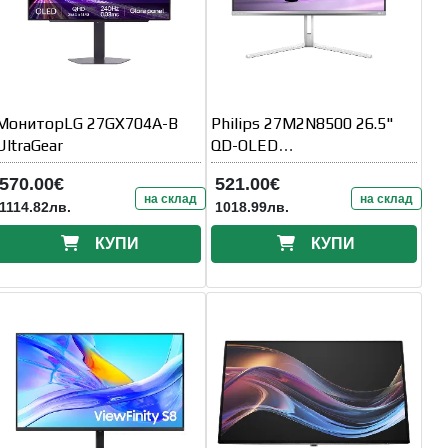
МониторLG 27GX704A-B
Philips 27M2N8500 26.5"
UltraGear
QD-OLED
2560x1440@360Hz
570.00€
521.00€
на склад
на склад
1114.82лв.
1018.99лв.
КУПИ
КУПИ