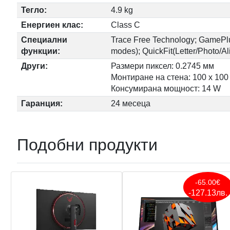
Тегло:
4.9 kg
Енергиен клас:
Class C
Специални
Trace Free Technology; GamePlu
функции:
modes); QuickFit(Letter/Photo/A
Други:
Размери пиксел: 0.2745 мм
Монтиране на стена: 100 x 10
Консумирана мощност: 14 W
Гаранция:
24 месеца
Подобни продукти
-65.00€
-127.13лв.