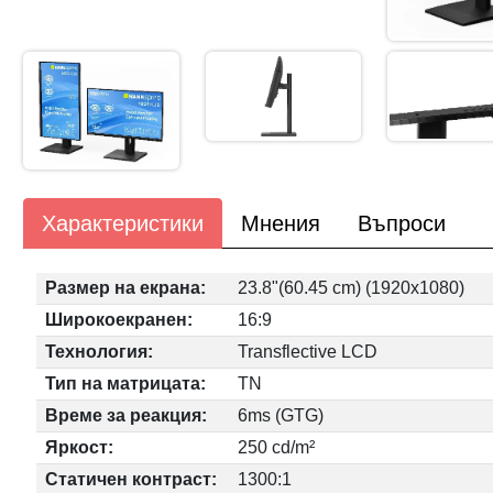
Характеристики
Мнения
Въпроси
Размер на екрана:
23.8"(60.45 cm) (1920x1080)
Широкоекранен:
16:9
Технология:
Transflective LCD
Тип на матрицата:
TN
Време за реакция:
6ms (GTG)
Яркост:
250 cd/m²
Статичен контраст:
1300:1