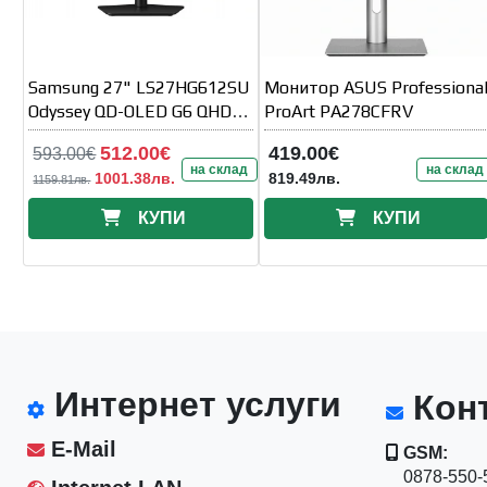
Samsung 27" LS27HG612SU
Монитор ASUS Professiona
Odyssey QD-OLED G6 QHD
ProArt PA278CFRV
2560x1440 0.03ms 240Hz
512.00€
419.00€
593.00€
Glare Free
на склад
на склад
1001.38лв.
819.49лв.
1159.81лв.
КУПИ
КУПИ
Интернет услуги
Конт
E-Mail
GSM:
0878-550-5