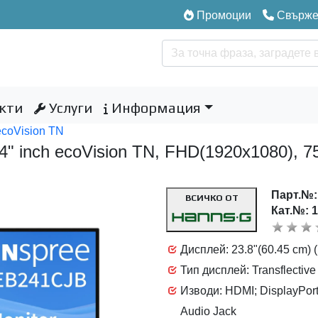
Промоции
Свържет
кти
Услуги
Информация
ecoVision TN
4" inch ecoVision TN, FHD(1920x1080), 
Парт.№
ВСИЧКО ОТ
Кат.№: 
Дисплей: 23.8"(60.45 cm) 
Тип дисплей: Transflectiv
Изводи: HDMI; DisplayPort
Audio Jack