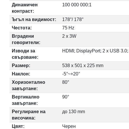
Динамичен
100 000 000:1
контраст:
Ъгъл на видимост:
178°/ 178°
Честота:
75 Hz
Вградени
2 x 3W
говорители:
Изводи за
HDMI; DisplayPort; 2 x USB 3.0
свързване:
Размер:
538 x 501 x 225 mm
Наклон:
-5°~+20°
Хоризонтално
80°
завъртане:
Вертикално
90°
завъртане:
Регулиране на
до 130 mm
височина:
Цвят:
Черен