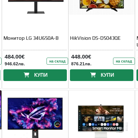
Монитор LG 34U650A-B
HikVision DS-D5043QE
484.00€
448.00€
на склад
на склад
946.62лв.
876.21лв.
КУПИ
КУПИ