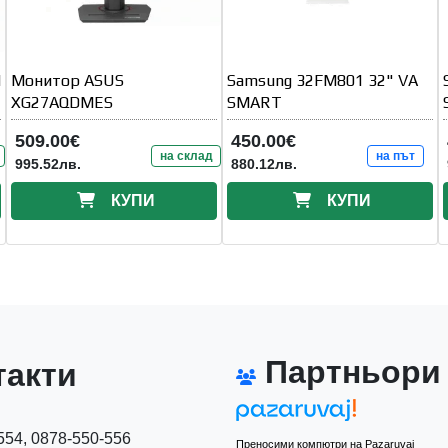
l
Монитор ASUS
Samsung 32FM801 32" VA
XG27AQDMES
SMART
509.00€
450.00€
на склад
на път
995.52лв.
880.12лв.
КУПИ
КУПИ
Партньори
акти
54, 0878-550-556
Преносими компютри на Pazaruvaj