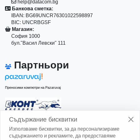
help@datacom.bg
Банкова сметка:
IBAN: BG69UNCR76301022598897
BIC: UNCRBGSF
Магазин:
София 1000
бул."Васил Левски" 111
Партньори
Преносими компютри на Pazaruvaj
Изчисли доставката с Еконт
Съдържание бисквитки
Използваме бисквитки, за да персонализираме
съдържанието и рекламите, да предоставяме