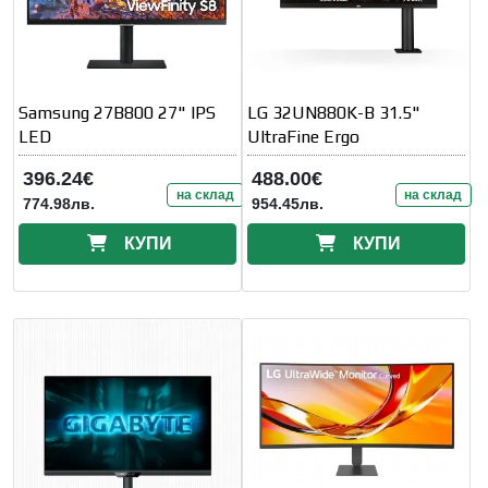
Samsung 27B800 27" IPS
LG 32UN880K-B 31.5"
LED
UltraFine Ergo
396.24€
488.00€
на склад
на склад
774.98лв.
954.45лв.
КУПИ
КУПИ