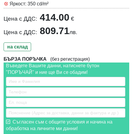
Яркост: 350 cd/m²
414.00
Цена с ДДС:
€
809.71
Цена с ДДС:
лв.
на склад
БЪРЗА ПОРЪЧКА
(без регистрация)
Въведете Вашите данни, натиснете бутон
"ПОРЪЧАЙ" и ние ще Ви се обадим!
Съгласен съм с общите условия и начина на
обработка на личните ми данни!