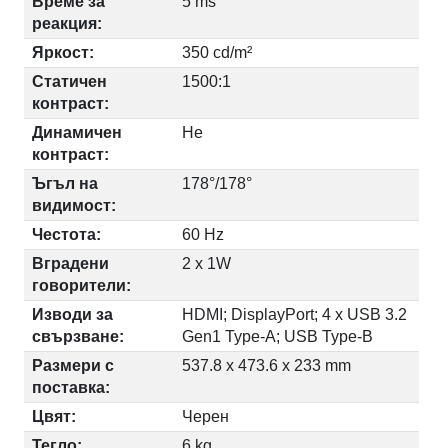
Време за
5 ms
реакция:
Яркост:
350 cd/m²
Статичен
1500:1
контраст:
Динамичен
Не
контраст:
Ъгъл на
178°/178°
видимост:
Честота:
60 Hz
Вградени
2 x 1W
говорители:
Изводи за
HDMI; DisplayPort; 4 x USB 3.2
свързване:
Gen1 Type-A; USB Type-B
Размери с
537.8 x 473.6 x 233 mm
поставка:
Цвят:
Черен
Тегло:
6 kg