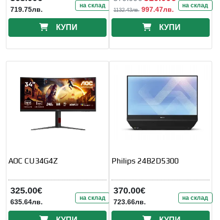
на склад
на склад
719.75лв.
997.47лв.
1132.43лв.
КУПИ
КУПИ
AOC CU34G4Z
Philips 24B2D5300
325.00€
370.00€
на склад
на склад
635.64лв.
723.66лв.
КУПИ
КУПИ