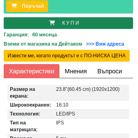
Поръчай
К У П И
Гаранция: 60 месеца
Вземи от магазина на Дейтаком
>>> Виж адреса
Извести ме, когато продуктът е с ПО-НИСКА ЦЕНА
Характеристики
Мнения
Въпроси
Размер на
23.8"(60.45 cm) (1920x1200)
екрана:
Широкоекранен:
16:10
Технология:
LED/IPS
Тип на
IPS
матрицата: