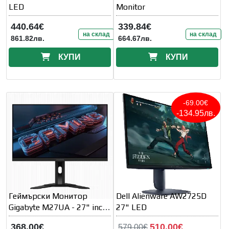
LED
Monitor
440.64€
339.84€
на склад
на склад
861.82лв.
664.67лв.
КУПИ
КУПИ
-69.00€
-134.95лв.
Геймърски Монитор
Dell Alienware AW2725D
Gigabyte M27UA - 27" inch
27" LED
UHD(3840x2160) 160Hz
368.00€
510.00€
579.00€