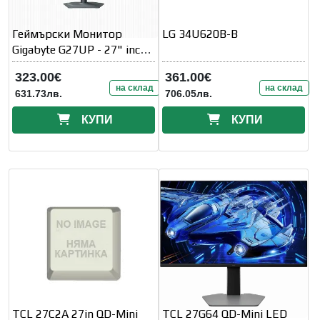
Геймърски Монитор
LG 34U620B-B
Gigabyte G27UP - 27" inch
SS IPS Dual Mode
323.00€
361.00€
на склад
на склад
631.73лв.
706.05лв.
КУПИ
КУПИ
TCL 27C2A 27in QD-Mini
TCL 27G64 QD-Mini LED