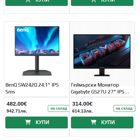
BenQ SW242Q 24.1" IPS
Геймърски Монитор
5ms
Gigabyte GS27U 27" IPS
UHD(3840x2160)
482.00€
314.00€
на склад
на склад
942.71лв.
614.13лв.
КУПИ
КУПИ