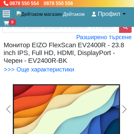
0878 550 554 0878 550 556
Профил
Дейтаком
0
Разширено търсене
Монитор EIZO FlexScan EV2400R - 23.8
inch IPS, Full HD, HDMI, DisplayPort -
Черен - EV2400R-BK
>>> Още характеристики
<< Предишна
Сл