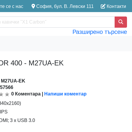
е се с нас
София, бул. В. Левски 111
Контакти
Разширено търсене
HDR 400 - M27UA-EK
:
M27UA-EK
157566
0
Коментара
|
Напиши коментар
3840x2160)
-IPS
DMI; 3 x USB 3.0