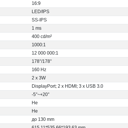
16:9
LED/IPS
SS-IPS
1 ms
400 cd/m²
1000:1
12 000 000:1
178°/178°
160 Hz
2 x 3W
DisplayPort; 2 x HDMI; 3 x USB 3.0
-5°~+20°
Не
Не
до 130 mm
615.11*535.66*193.63 mm