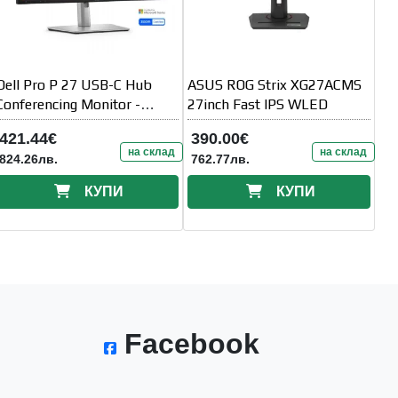
Dell Pro P 27 USB-C Hub
ASUS ROG Strix XG27ACMS
Conferencing Monitor -
27inch Fast IPS WLED
P2726DEB
421.44€
390.00€
на склад
на склад
824.26лв.
762.77лв.
КУПИ
КУПИ
Facebook