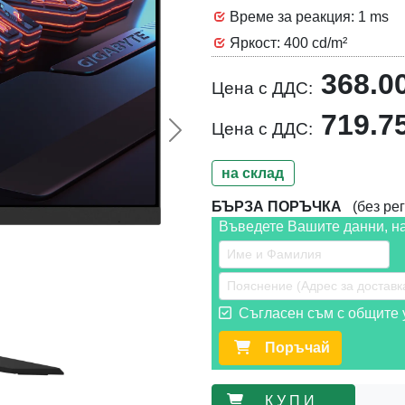
Време за реакция: 1 ms
Яркост: 400 cd/m²
368.0
Цена с ДДС:
719.7
Цена с ДДС:
Следваща >>
на склад
БЪРЗА ПОРЪЧКА
(без рег
Въведете Вашите данни, н
Съгласен съм с общите у
Поръчай
К У П И