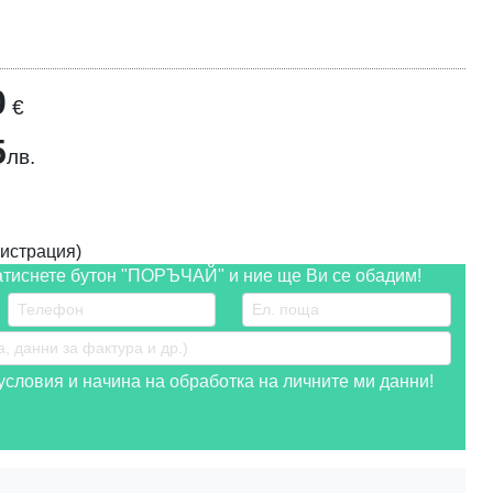
0
€
5
лв.
истрация)
атиснете бутон "ПОРЪЧАЙ" и ние ще Ви се обадим!
словия и начина на обработка на личните ми данни!