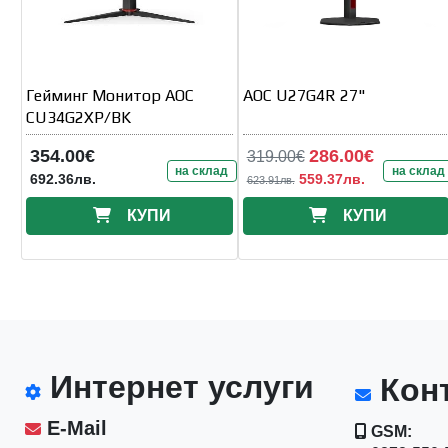
Гейминг Монитор AOC
AOC U27G4R 27"
CU34G2XP/BK
354.00€
286.00€
319.00€
на склад
на склад
692.36лв.
559.37лв.
623.91лв.
КУПИ
КУПИ
Интернет услуги
Конт
E-Mail
GSM: