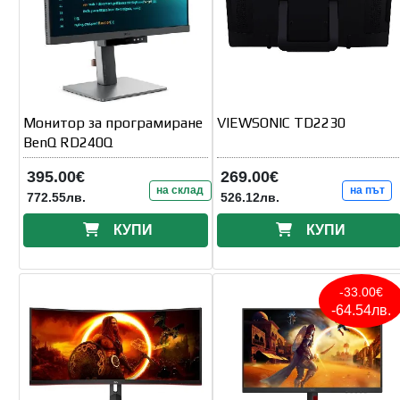
Монитор за програмиране
VIEWSONIC TD2230
BenQ RD240Q
395.00€
269.00€
на склад
на път
772.55лв.
526.12лв.
КУПИ
КУПИ
-33.00€
-64.54лв.