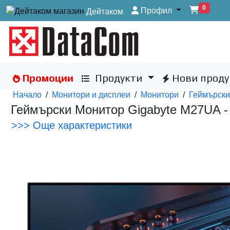
0
Профил
Дейтаком
Промоции
Продукти
Нови проду
Начало
/
Монитори и дисплеи
/
Монитори
/
Геймърски
Геймърски Монитор Gigabyte M27UA -
>>> Още характеристики