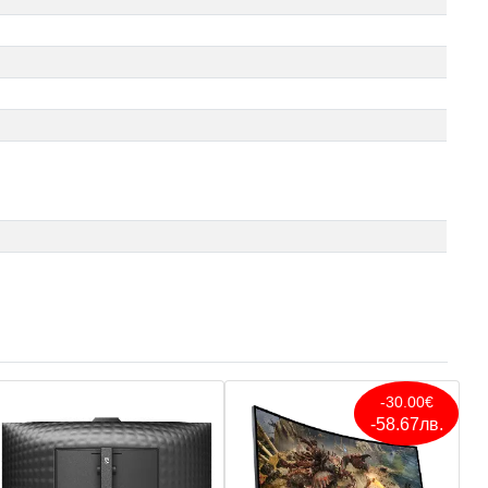
-30.00€
-58.67лв.