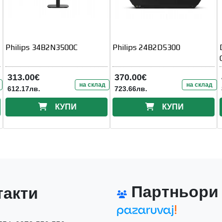
Philips 34B2N3500C
Philips 24B2D5300
313.00€
370.00€
на склад
на склад
612.17лв.
723.66лв.
КУПИ
КУПИ
Партньори
акти