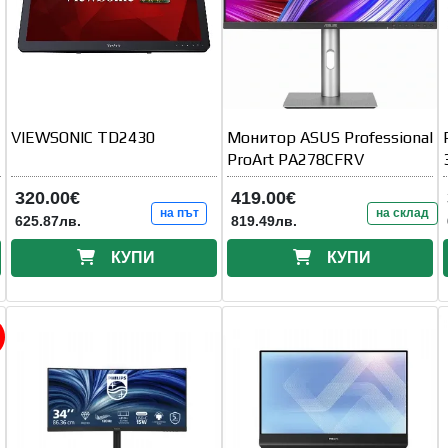
VIEWSONIC TD2430
Монитор ASUS Professional
ProArt PA278CFRV
320.00€
419.00€
на път
на склад
625.87лв.
819.49лв.
КУПИ
КУПИ