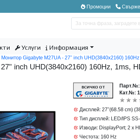
Промоции
Свържет
кти
Услуги
Информация
 Монитор Gigabyte M27UA - 27" inch UHD(3840x2160) 160Hz
 27" inch UHD(3840x2160) 160Hz, 1ms, 
Парт.№
ВСИЧКО ОТ
Кат.№: 
Дисплей: 27"(68.58 cm) (
Тип дисплей: LED/IPS SS
Изводи: DisplayPort; 2 x H
Честота: 160 Hz