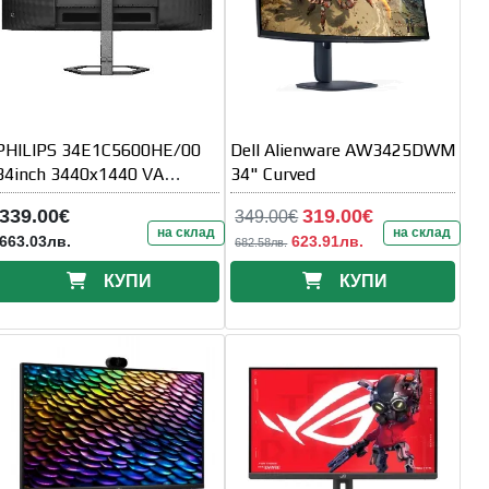
PHILIPS 34E1C5600HE/00
Dell Alienware AW3425DWM
34inch 3440x1440 VA
34" Curved
Curved H/A 130
339.00€
319.00€
349.00€
на склад
на склад
663.03лв.
623.91лв.
682.58лв.
КУПИ
КУПИ