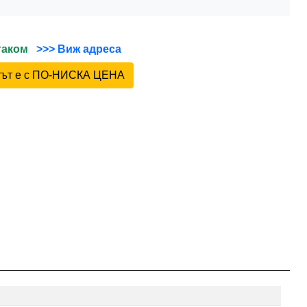
йтаком
>>> Виж адреса
ктът е с ПО-НИСКА ЦЕНА