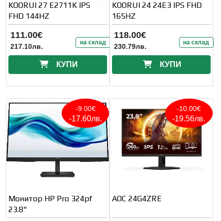
KOORUI 27 E2711K IPS
KOORUI 24 24E3 IPS FHD
FHD 144HZ
165HZ
111.00€
118.00€
на склад
на склад
217.10лв.
230.79лв.
КУПИ
КУПИ
-9.00€
-10.00€
-17.60лв.
-19.56лв.
Монитор HP Pro 324pf
AOC 24G4ZRE
23.8"