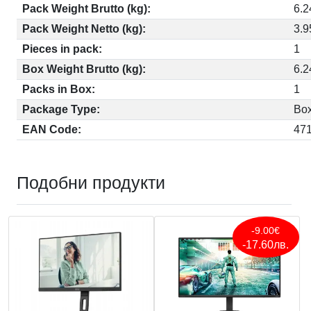
Pack Weight Brutto (kg):
6.2
Pack Weight Netto (kg):
3.9
Pieces in pack:
1
Box Weight Brutto (kg):
6.2
Packs in Box:
1
Package Type:
Bo
EAN Code:
47
Подобни продукти
-9.00€
-17.60лв.