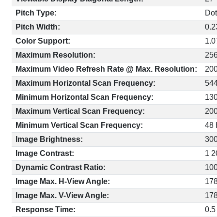
Pitch Type:
Dot
Pitch Width:
0.
Color Support:
1.
Maximum Resolution:
25
Maximum Video Refresh Rate @ Max. Resolution:
20
Maximum Horizontal Scan Frequency:
54
Minimum Horizontal Scan Frequency:
130
Maximum Vertical Scan Frequency:
20
Minimum Vertical Scan Frequency:
48
Image Brightness:
300
Image Contrast:
1 2
Dynamic Contrast Ratio:
100
Image Max. H-View Angle:
178
Image Max. V-View Angle:
178
Response Time:
0.5