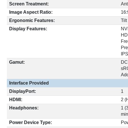
Screen Treatment:
Ant
Image Aspect Ratio:
16:
Ergonomic Features:
Tilt
Display Features:
NV
HD
Fr
Pr
IP
Gamut:
DC
sR
Ad
Interface Provided
DisplayPort:
1
HDMI:
2 (
Headphones:
1 (
min
Power Device Type:
Po