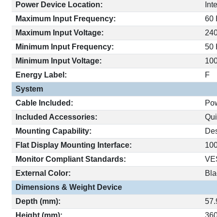
Power Device Location:
Int
Maximum Input Frequency:
60
Maximum Input Voltage:
24
Minimum Input Frequency:
50
Minimum Input Voltage:
10
Energy Label:
F
System
Cable Included:
Po
Included Accessories:
Qui
Mounting Capability:
Des
Flat Display Mounting Interface:
10
Monitor Compliant Standards:
VE
External Color:
Bla
Dimensions & Weight Device
Depth (mm):
57
Height (mm):
36