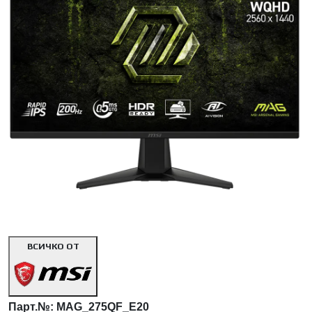
<< Предишна
Сл
ВСИЧКО ОТ
Парт.№:
MAG_275QF_E20