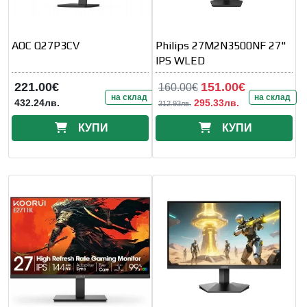
AOC Q27P3CV
Philips 27M2N3500NF 27"
IPS WLED
221.00€
151.00€
160.00€
на склад
на склад
432.24лв.
295.33лв.
312.93лв.
КУПИ
КУПИ