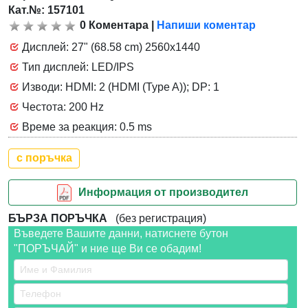
Кат.№: 157101
0
Коментара
|
Напиши коментар
Дисплей: 27" (68.58 cm) 2560x1440
Тип дисплей: LED/IPS
Изводи: HDMI: 2 (HDMI (Type A)); DP: 1
Честота: 200 Hz
Време за реакция: 0.5 ms
с поръчка
Информация от производител
БЪРЗА ПОРЪЧКА
(без регистрация)
Въведете Вашите данни, натиснете бутон
"ПОРЪЧАЙ" и ние ще Ви се обадим!