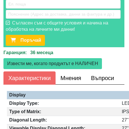
Съгласен съм с общите условия и начина на
обработка на личните ми данни!
Поръчай
Гаранция: 36 месеца
Извести ме, когато продуктът е НАЛИЧЕН
Характеристики
Мнения
Въпроси
Display
Display Type:
LE
Type of Matrix:
IP
Diagonal Length:
27"
Viewable Display Diagonal Length:
27"