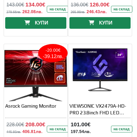
134.00€
126.00€
143.00€
136.00€
на склад
на склад
262.08лв.
246.43лв.
279.68лв.
265.99лв.
КУПИ
КУПИ
-20.00€
-39.12лв.
Asrock Gaming Monitor
VIEWSONIC VX2479A-HD-
PRO 23.8inch FHD LED
180Hz 250nits 1ms
208.00€
101.00€
228.00€
на склад
на склад
406.81лв.
197.54лв.
445.93лв.