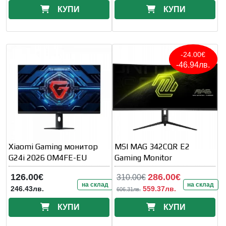
КУПИ
КУПИ
-24.00€
-46.94лв.
Xiaomi Gaming монитор
MSI MAG 342CQR E2
G24i 2026 OM4FE-EU
Gaming Monitor
126.00€
286.00€
310.00€
на склад
на склад
246.43лв.
559.37лв.
606.31лв.
КУПИ
КУПИ