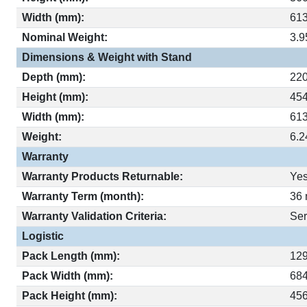
Width (mm):
61
Nominal Weight:
3.9
Dimensions & Weight with Stand
Depth (mm):
22
Height (mm):
45
Width (mm):
61
Weight:
6.2
Warranty
Warranty Products Returnable:
Ye
Warranty Term (month):
36 
Warranty Validation Criteria:
Ser
Logistic
Pack Length (mm):
12
Pack Width (mm):
68
Pack Height (mm):
45