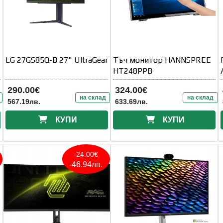
LG 27GS85Q-B 27" UltraGear
Тъч монитор HANNSPREE
HT248PPB
290.00€
324.00€
на склад
на склад
567.19лв.
633.69лв.
КУПИ
КУПИ
-24.00€
-46.94лв.