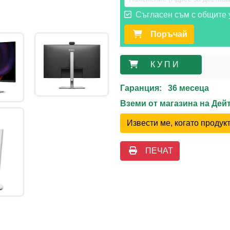
Съгласен съм с общите у
Поръчай
К У П И
Гаранция: 36 месеца
Вземи от магазина на Де
Извести ме, когато проду
ПЕЧАТ