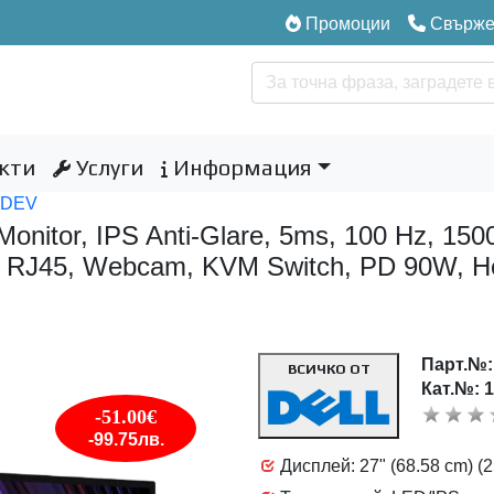
Промоции
Свържет
кти
Услуги
Информация
6DEV
nitor, IPS Anti-Glare, 5ms, 100 Hz, 15
RJ45, Webcam, KVM Switch, PD 90W, Height
Парт.№
ВСИЧКО ОТ
Кат.№: 
-51.00€
-99.75лв.
Дисплей: 27" (68.58 cm) (2