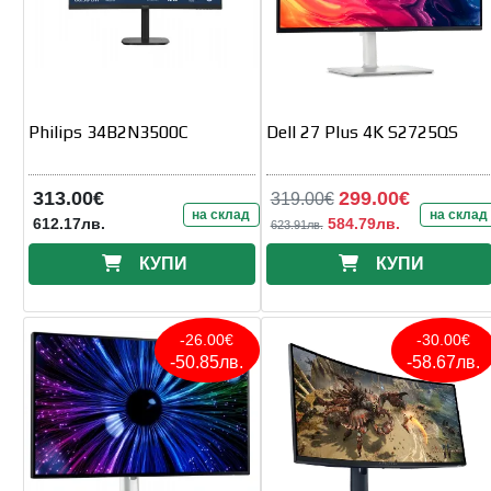
Philips 34B2N3500C
Dell 27 Plus 4K S2725QS
313.00€
299.00€
319.00€
на склад
на склад
612.17лв.
584.79лв.
623.91лв.
КУПИ
КУПИ
-26.00€
-30.00€
-50.85лв.
-58.67лв.