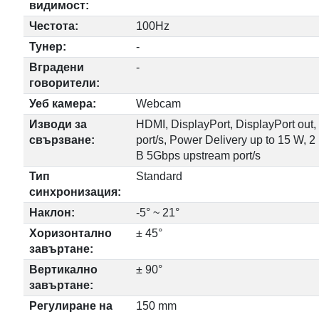
видимост:
Честота:
100Hz
Тунер:
-
Вградени
-
говорители:
Уеб камера:
Webcam
Изводи за
HDMI, DisplayPort, DisplayPort out
свързване:
port/s, Power Delivery up to 15 W,
B 5Gbps upstream port/s
Тип
Standard
синхронизация:
Наклон:
-5° ~ 21°
Хоризонтално
± 45°
завъртане:
Вертикално
± 90°
завъртане:
Регулиране на
150 mm