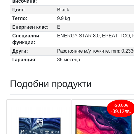
височина:
Цвят:
Black
Тегло:
9.9 kg
Енергиен клас:
Е
Специални
ENERGY STAR 8.0, EPEAT, TCO,
функции:
Други:
Разстояние м/у точките, mm: 0.23
Гаранция:
36 месеца
Подобни продукти
-20.00€
-39.12лв.