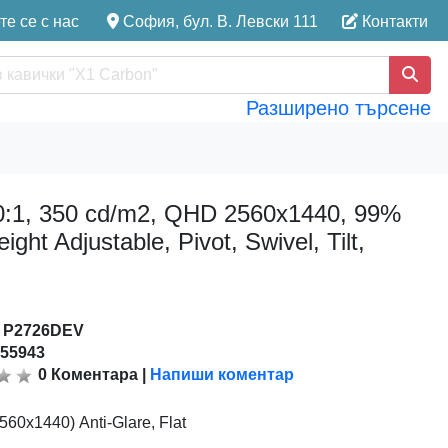
е се с нас
София, бул. В. Левски 111
Контакти
Разширено търсене
00:1, 350 cd/m2, QHD 2560x1440, 99%
 Adjustable, Pivot, Swivel, Tilt,
:
P2726DEV
155943
0
Коментара
|
Напиши коментар
560x1440) Anti-Glare, Flat