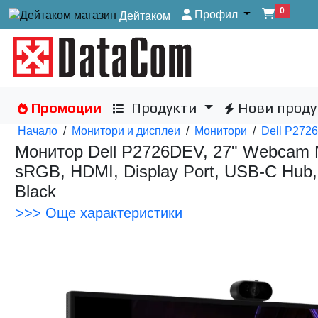
0
Профил
Дейтаком
Промоции
Продукти
Нови проду
Начало
/
Монитори и дисплеи
/
Монитори
/
Dell P272
Монитор Dell P2726DEV, 27" Webcam Mo
sRGB, HDMI, Display Port, USB-C Hub, 
Black
>>> Още характеристики