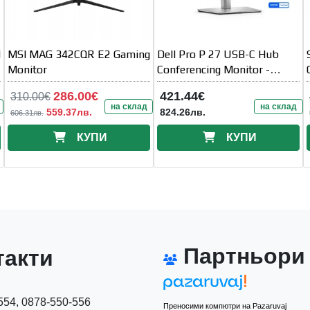
M
MSI MAG 342CQR E2 Gaming
Dell Pro P 27 USB-C Hub
Monitor
Conferencing Monitor -
P2726DEB
286.00€
421.44€
310.00€
на склад
на склад
559.37лв.
824.26лв.
606.31лв.
КУПИ
КУПИ
Партньори
акти
54, 0878-550-556
Преносими компютри на Pazaruvaj