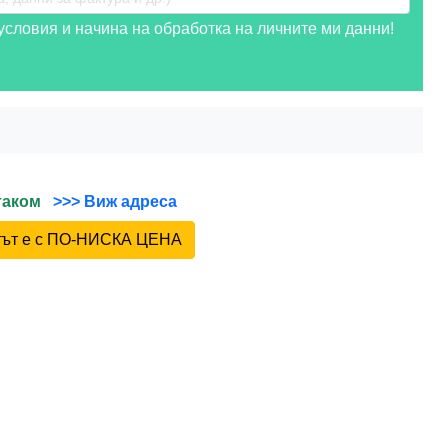
словия и начина на обработка на личните ми данни!
йтаком
>>> Виж адреса
ктът е с ПО-НИСКА ЦЕНА