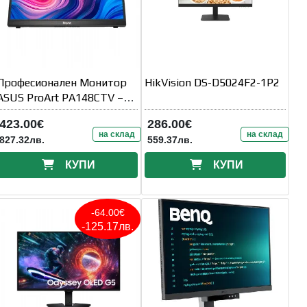
Професионален Монитор
HikVision DS-D5024F2-1P2
ASUS ProArt PA148CTV –
14"
423.00€
286.00€
на склад
на склад
827.32лв.
559.37лв.
КУПИ
КУПИ
-64.00€
-125.17лв.