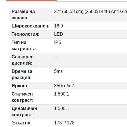
Размер на
27" (68.58 cm) (2560x1440) Anti-Gla
екрана:
Широкоекранен:
16:9
Технология:
LED
Тип на
IPS
матрицата:
Сензорен
-
дисплей:
Време за
5ms
реакция:
Яркост:
350cd/m2
Статичен
1 500:1
контраст:
Динамичен
1 500:1
контраст:
Ъгъл на
178° / 178°