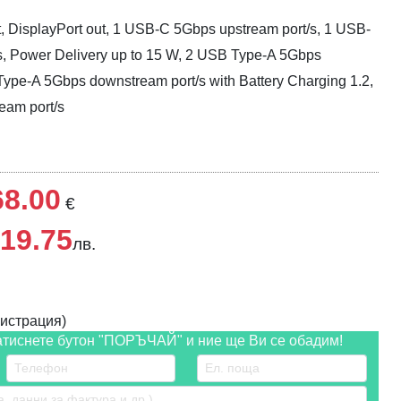
, DisplayPort out, 1 USB-C 5Gbps upstream port/s, 1 USB-
, Power Delivery up to 15 W, 2 USB Type-A 5Gbps
ype-A 5Gbps downstream port/s with Battery Charging 1.2,
eam port/s
68.00
€
19.75
лв.
истрация)
атиснете бутон "ПОРЪЧАЙ" и ние ще Ви се обадим!