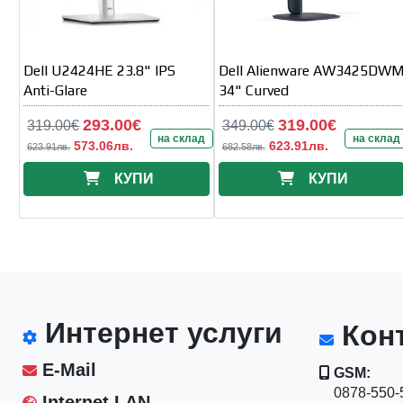
Dell U2424HE 23.8" IPS
Dell Alienware AW3425DW
Anti-Glare
34" Curved
293.00€
319.00€
319.00€
349.00€
на склад
на склад
573.06лв.
623.91лв.
623.91лв.
682.58лв.
КУПИ
КУПИ
Интернет услуги
Конт
E-Mail
GSM:
0878-550-5
Internet LAN