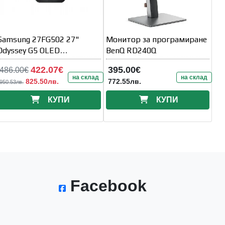
Samsung 27FG502 27"
Монитор за програмиране
Odyssey G5 OLED
BenQ RD240Q
DisplayPort 180Hz / HDMI
422.07€
395.00€
486.00€
144Hz 1 ms
на склад
на склад
825.50лв.
772.55лв.
950.53лв.
КУПИ
КУПИ
Facebook