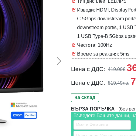
Тип дисплей: LED/IPS
Изводи: HDMI, DisplayPort
C 5Gbps downstream port/s
downstream port/s, 1 USB T
1 USB Type-B 5Gbps upstr
Честота: 100Hz
Време за реакция: 5ms
Следваща >>
3
Цена с ДДС:
419.00€
7
Цена с ДДС:
819.49лв.
на склад
БЪРЗА ПОРЪЧКА
(без рег
Въведете Вашите данни, н