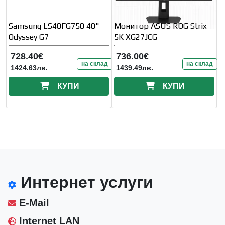
Samsung LS40FG750 40"
Монитор ASUS ROG Strix
Odyssey G7
5K XG27JCG
728.40€
736.00€
на склад
на склад
1424.63лв.
1439.49лв.
КУПИ
КУПИ
Интернет услуги
E-Mail
Internet LAN