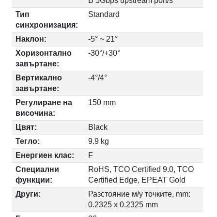
B 5Gbps upstream port/s
Тип
Standard
синхронизация:
Наклон:
-5° ~ 21°
Хоризонтално
-30°/+30°
завъртане:
Вертикално
-4°/4°
завъртане:
Регулиране на
150 mm
височина:
Цвят:
Black
Тегло:
9.9 kg
Енергиен клас:
F
Специални
RoHS, TCO Certified 9.0, TCO
функции:
Certified Edge, EPEAT Gold
Други:
Разстояние м/у точките, mm:
0.2325 x 0.2325 mm