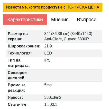
Извести ме, когато продуктът е с ПО-НИСКА ЦЕНА
Характеристики
Мнения
Въпроси
Размер на
34" (86.36 cm) (3440x1440)
екрана:
Anti-Glare, Curved 3800R
Широкоекранен:
21:9
Технология:
LED
Тип на
IPS
матрицата:
Сензорен
-
дисплей:
Време за
5ms
реакция:
Яркост:
350cd/m2
Статичен
1 500:1