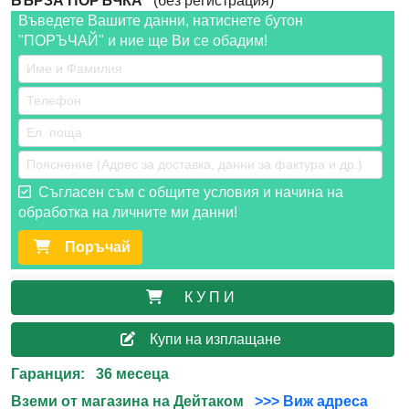
БЪРЗА ПОРЪЧКА
(без регистрация)
Въведете Вашите данни, натиснете бутон
"ПОРЪЧАЙ" и ние ще Ви се обадим!
Съгласен съм с общите условия и начина на
обработка на личните ми данни!
Поръчай
К У П И
Купи на изплащане
Гаранция: 36 месеца
Вземи от магазина на Дейтаком
>>> Виж адреса