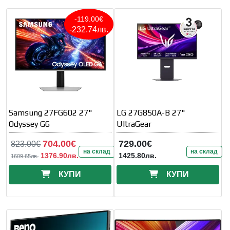
-119.00€
-232.74лв.
Samsung 27FG602 27"
LG 27G850A-B 27"
Odyssey G6
UltraGear
704.00€
729.00€
823.00€
на склад
на склад
1376.90лв.
1425.80лв.
1609.65лв.
КУПИ
КУПИ