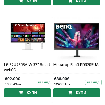
КУПИ
КУПИ
LG 37U730SA-W 37" Smart
Монитор BenQ PD3205UA
webOS
692.00€
636.00€
на склад
на склад
1353.43лв.
1243.91лв.
КУПИ
КУПИ