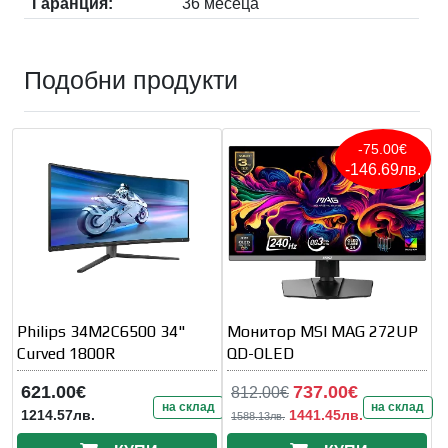
Гаранция:
36 месеца
Подобни продукти
-75.00€
-146.69лв.
Philips 34M2C6500 34"
Монитор MSI MAG 272UP
Curved 1800R
QD-OLED
621.00€
737.00€
812.00€
на склад
на склад
1214.57лв.
1441.45лв.
1588.13лв.