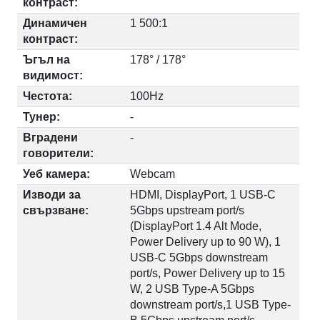
контраст:
Динамичен
1 500:1
контраст:
Ъгъл на
178° / 178°
видимост:
Честота:
100Hz
Тунер:
-
Вградени
-
говорители:
Уеб камера:
Webcam
Изводи за
HDMI, DisplayPort, 1 USB-C
свързване:
5Gbps upstream port/s
(DisplayPort 1.4 Alt Mode,
Power Delivery up to 90 W), 1
USB-C 5Gbps downstream
port/s, Power Delivery up to 15
W, 2 USB Type-A 5Gbps
downstream port/s,1 USB Type-