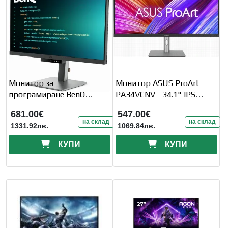
Монитор за
Монитор ASUS ProArt
програмиране BenQ
PA34VCNV - 34.1" IPS
RD320U
3800R Curved
681.00€
547.00€
на склад
на склад
1331.92лв.
1069.84лв.
КУПИ
КУПИ