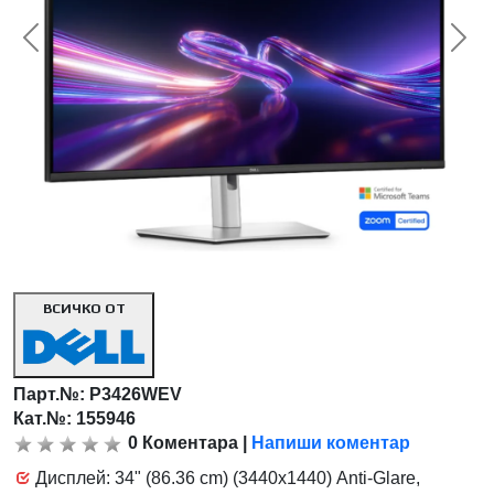
<< Предишна
Сл
ВСИЧКО ОТ
Парт.№:
P3426WEV
Кат.№: 155946
0
Коментара
|
Напиши коментар
Дисплей: 34" (86.36 cm) (3440x1440) Anti-Glare,