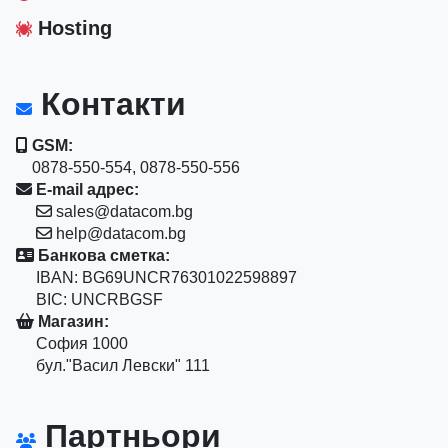
Hosting
Контакти
GSM:
0878-550-554, 0878-550-556
E-mail адрес:
sales@datacom.bg
help@datacom.bg
Банкова сметка:
IBAN: BG69UNCR76301022598897
BIC: UNCRBGSF
Магазин:
София 1000
бул."Васил Левски" 111
Партньори