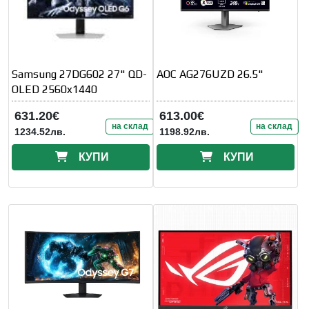
Samsung 27DG602 27" QD-
AOC AG276UZD 26.5"
OLED 2560x1440
631.20€
613.00€
на склад
на склад
1234.52лв.
1198.92лв.
КУПИ
КУПИ