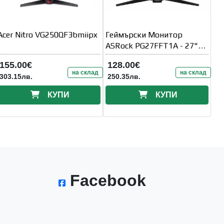
Acer Nitro VG250QF3bmiipx
Геймърски Монитор
ASRock PG27FFT1A - 27"
inch IPS FHD(1920x1080)
155.00€
128.00€
на склад
на склад
303.15лв.
250.35лв.
КУПИ
КУПИ
Facebook