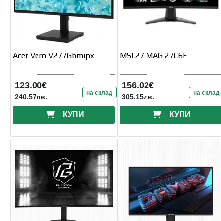
Acer Vero V277Gbmipx
MSI 27 MAG 27C6F
123.00€
156.02€
на склад
на склад
240.57лв.
305.15лв.
КУПИ
КУПИ