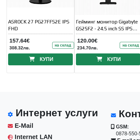
ASROCK 27 PG27FFS2E IPS
Гейминг монитор Gigabyte
FHD
GS25F2 - 24.5 inch SS IPS
FHD (1920x1080)
157.64€
120.00€
на склад
на склад
308.32лв.
234.70лв.
КУПИ
КУПИ
Интернет услуги
Конт
E-Mail
GSM:
0878-550-5
Internet LAN