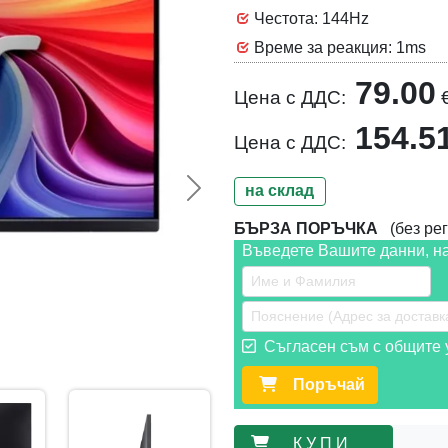
Честота: 144Hz
Време за реакция: 1ms
79.00
Цена с ДДС:
154.5
Цена с ДДС:
на склад
Следваща >>
БЪРЗА ПОРЪЧКА
(без рег
Въведете Вашите данни, н
Съгласен съм с общите у
Поръчай
К У П И