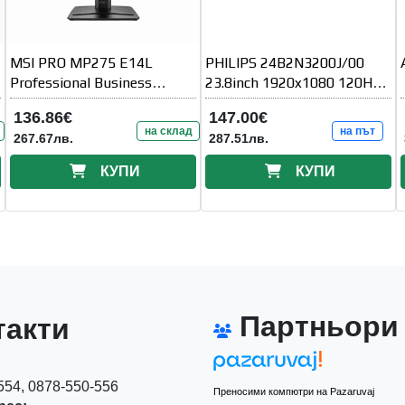
MSI PRO MP275 E14L
PHILIPS 24B2N3200J/00
Professional Business
23.8inch 1920x1080 120Hz
Monitor
IPS Flat H/A
136.86€
147.00€
на склад
на път
267.67лв.
287.51лв.
КУПИ
КУПИ
Партньори
акти
54, 0878-550-556
Преносими компютри на Pazaruvaj