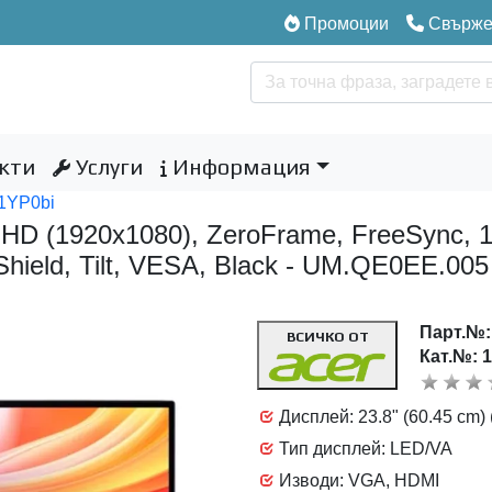
Промоции
Свържет
кти
Услуги
Информация
1YP0bi
HD (1920x1080), ZeroFrame, FreeSync, 1
hield, Tilt, VESA, Black - UM.QE0EE.005
Парт.№
ВСИЧКО ОТ
Кат.№: 
Дисплей: 23.8" (60.45 cm) 
Тип дисплей: LED/VA
Изводи: VGA, HDMI