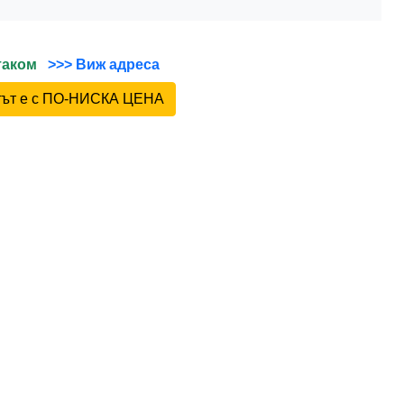
йтаком
>>> Виж адреса
ктът е с ПО-НИСКА ЦЕНА