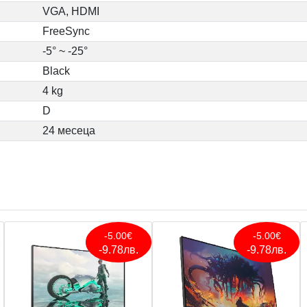
VGA, HDMI
FreeSync
-5° ~ -25°
Black
4 kg
D
24 месеца
-5.00€
-5.00€
-9.78лв.
-9.78лв.