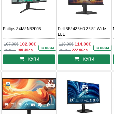
Philips 24M2N3200S
Dell SE2425HG 23.8" Wide
LED
102.00€
114.00€
107.00€
119.00€
на склад
на склад
199.49лв.
222.96лв.
209.27лв.
232.74лв.
КУПИ
КУПИ