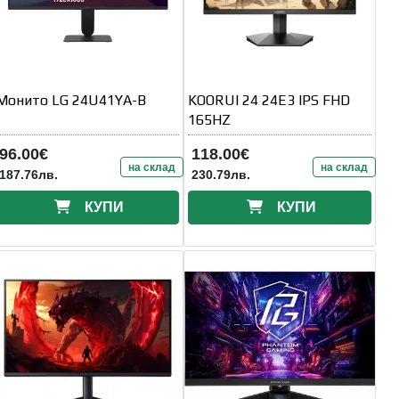
Монито LG 24U41YA-B
KOORUI 24 24E3 IPS FHD
165HZ
96.00€
118.00€
на склад
на склад
187.76лв.
230.79лв.
КУПИ
КУПИ