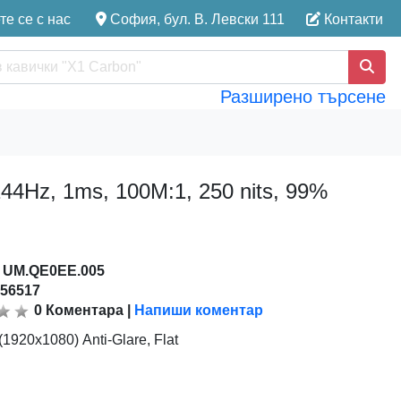
е се с нас
София, бул. В. Левски 111
Контакти
Разширено търсене
44Hz, 1ms, 100M:1, 250 nits, 99%
:
UM.QE0EE.005
156517
0
Коментара
|
Напиши коментар
(1920x1080) Anti-Glare, Flat