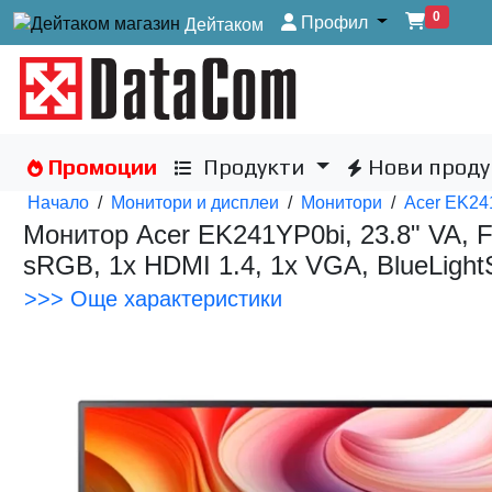
0
Профил
Дейтаком
Промоции
Продукти
Нови проду
Начало
/
Монитори и дисплеи
/
Монитори
/
Acer EK24
Монитор Acer EK241YP0bi, 23.8" VA, F
sRGB, 1x HDMI 1.4, 1x VGA, BlueLightS
>>> Още характеристики