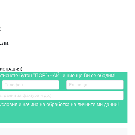
€
1
лв.
истрация)
атиснете бутон "ПОРЪЧАЙ" и ние ще Ви се обадим!
словия и начина на обработка на личните ми данни!