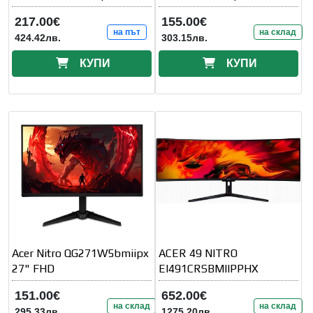
217.00€
155.00€
на път
на склад
424.42лв.
303.15лв.
КУПИ
КУПИ
Acer Nitro QG271W5bmiipx
ACER 49 NITRO
27" FHD
EI491CRSBMIIPPHX
151.00€
652.00€
на склад
на склад
295.33лв.
1275.20лв.