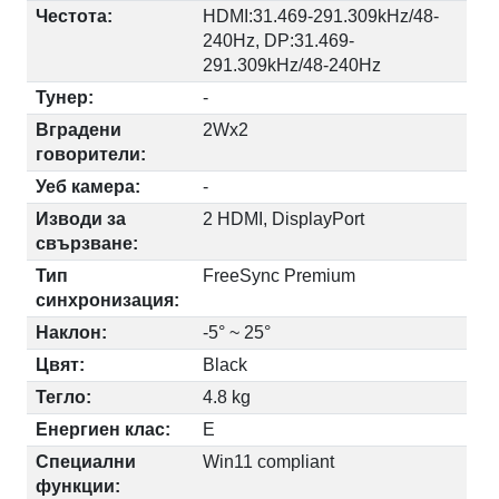
Честота:
HDMI:31.469-291.309kHz/48-
240Hz, DP:31.469-
291.309kHz/48-240Hz
Тунер:
-
Вградени
2Wx2
говорители:
Уеб камера:
-
Изводи за
2 HDMI, DisplayPort
свързване:
Тип
FreeSync Premium
синхронизация:
Наклон:
-5° ~ 25°
Цвят:
Black
Тегло:
4.8 kg
Енергиен клас:
E
Специални
Win11 compliant
функции: