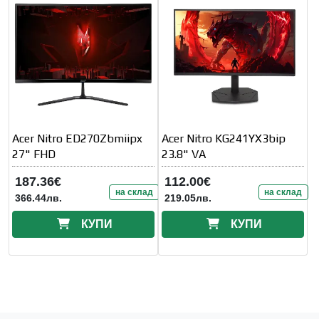
Acer Nitro ED270Zbmiipx
Acer Nitro KG241YX3bip
27" FHD
23.8" VA
187.36€
112.00€
на склад
на склад
366.44лв.
219.05лв.
КУПИ
КУПИ