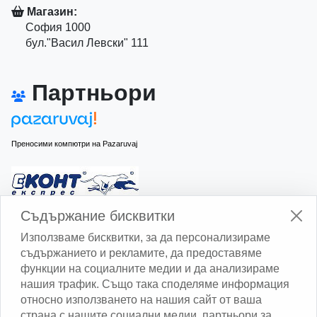
Магазин:
София 1000
бул."Васил Левски" 111
Партньори
Преносими компютри на Pazaruvaj
Изчисли доставката с Еконт
Съдържание бисквитки
Използваме бисквитки, за да персонализираме
съдържанието и рекламите, да предоставяме
функции на социалните медии и да анализираме
нашия трафик. Също така споделяме информация
относно използването на нашия сайт от ваша
Изчисли доставката със Спиди
страна с нашите социални медии, партньори за