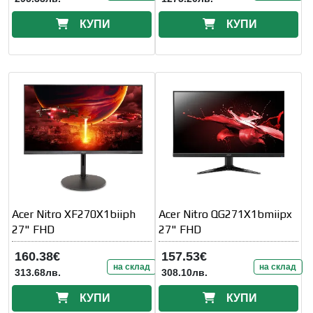
КУПИ
КУПИ
Acer Nitro XF270X1biiph
Acer Nitro QG271X1bmiipx
27" FHD
27" FHD
160.38€
157.53€
на склад
на склад
313.68лв.
308.10лв.
КУПИ
КУПИ