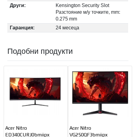
Други:
Kensington Security Slot
Разстояние м/у точките, mm:
0.275 mm
Гаранция:
24 месеца
Подобни продукти
Acer Nitro
Acer Nitro
ED340CURJ0bmiipx
VG250QF3bmiipx