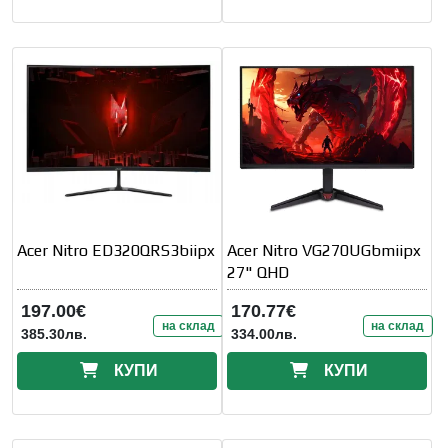
Acer Nitro ED320QRS3biipx
Acer Nitro VG270UGbmiipx
27" QHD
197.00€
170.77€
на склад
на склад
385.30лв.
334.00лв.
КУПИ
КУПИ