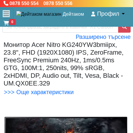
0878 550 554 0878 550 556
Профил
Дейтаком
0
Разширено търсене
Монитор Acer Nitro KG240YW3bmiipx,
23.8", FHD (1920X1080) IPS, ZeroFrame,
FreeSync Premium 240Hz, 1ms/0.5ms
GTG, 100M:1, 250nits, 99% sRGB,
2xHDMI, DP, Audio out, Tilt, Vesa, Black -
UM.QX0EE.329
>>> Още характеристики