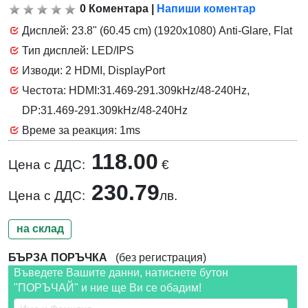
0
Коментара
|
Напиши коментар
Дисплей: 23.8" (60.45 cm) (1920x1080) Anti-Glare, Flat
Тип дисплей: LED/IPS
Изводи: 2 HDMI, DisplayPort
Честота: HDMI:31.469-291.309kHz/48-240Hz,
DP:31.469-291.309kHz/48-240Hz
Време за реакция: 1ms
118.00
Цена с ДДС:
€
230.79
Цена с ДДС:
лв.
на склад
БЪРЗА ПОРЪЧКА
(без регистрация)
Въведете Вашите данни, натиснете бутон
"ПОРЪЧАЙ" и ние ще Ви се обадим!