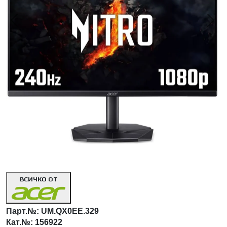
<< Предишна
Сл
ВСИЧКО ОТ
Парт.№:
UM.QX0EE.329
Кат.№: 156922