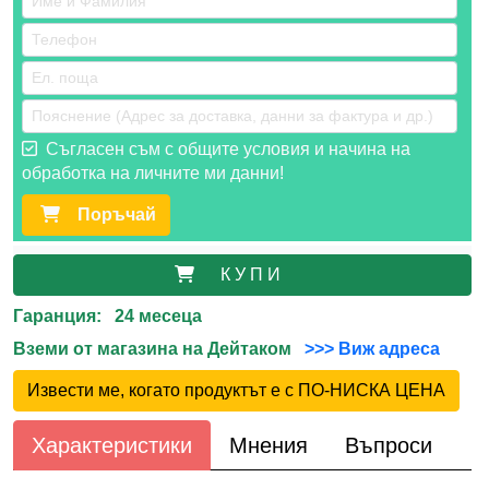
Съгласен съм с общите условия и начина на
обработка на личните ми данни!
Поръчай
К У П И
Гаранция: 24 месеца
Вземи от магазина на Дейтаком
>>> Виж адреса
Извести ме, когато продуктът е с ПО-НИСКА ЦЕНА
Характеристики
Мнения
Въпроси