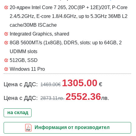
20-ядрен Intel Core 7 265, 20C(8P + 12E)/20T, P-Core
2.4/5.2GHz, E-core 1.8/4.6GHz, up to 5.3GHz 36MB L2
cache/30MB ISCache
Integrated Graphics, shared
8GB 5600MT/s (1x8GB), DDR5, slots: up to 64GB, 2
UDIMM slots
512GB, SSD
Windows 11 Pro
1305.00
Цена с ДДС:
€
1469.00€
2552.36
Цена с ДДС:
лв.
2873.11лв.
на склад
Информация от производител