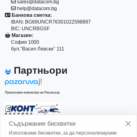
sales@datacom.bg
help@datacom.bg
Банкова сметка:
IBAN: BG69UNCR76301022598897
BIC: UNCRBGSF
Магазин:
София 1000
бул."Васил Левски" 111
Партньори
Преносими компютри на Pazaruvaj
Изчисли доставката с Еконт
Съдържание бисквитки
Използваме бисквитки, за да персонализираме