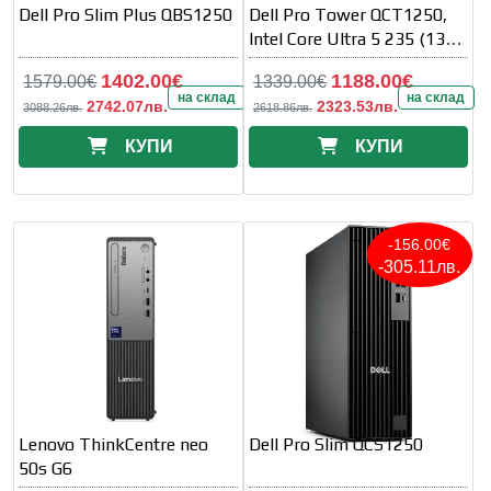
Dell Pro Slim Plus QBS1250
Dell Pro Tower QCT1250,
Intel Core Ultra 5 235 (13
TOPS NPU, 14 cores, up to
1402.00€
1188.00€
1579.00€
1339.00€
на склад
на склад
2742.07лв.
2323.53лв.
3088.26лв.
2618.86лв.
КУПИ
КУПИ
-156.00€
-305.11лв.
Lenovo ThinkCentre neo
Dell Pro Slim QCS1250
50s G6