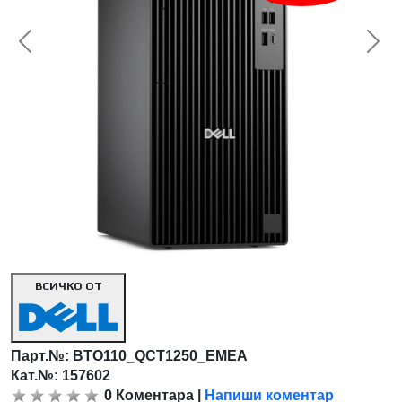
<< Предишна
Сл
ВСИЧКО ОТ
Парт.№:
BTO110_QCT1250_EMEA
Кат.№: 157602
0
Коментара
|
Напиши коментар