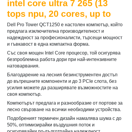
intel core ultra 7 265 (13
tops npu, 20 cores, up to
Dell Pro Tower QCT1250 е настолен компютър, който
предлага изключителна производителност и
надеждност за професионалисти, търсещи мощност
и гъвкавост в една компактна форма.
Със своя мощен Intel Core процесор, той осигурява
безпроблемна работа дори при най-интензивните
натоварвания.
Благодарение на лесния безинструментен достъп
до вътрешните компоненти и до 3 PCIe слота, без
усилия можете да разширявате възможностите на
своя компютър.
Компютърът предлага и разнообразие от портове за
лесно свързване на всички необходими устройства.
Подобреният термичен дизайн намалява шума с до
50%, оптимизирайки въздушния поток и
осигурявайки по-дълготрайна надеждност.