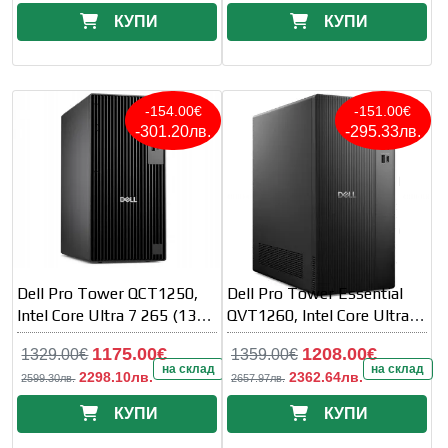
КУПИ
КУПИ
-154.00€
-151.00€
-301.20лв.
-295.33лв.
Dell Pro Tower QCT1250,
Dell Pro Tower Essential
Intel Core Ultra 7 265 (13
QVT1260, Intel Core Ultra 7
TOPS NPU, 20 cores, up to
265K (13 TOPS NPU, 20
1175.00€
1208.00€
1329.00€
1359.00€
на склад
на склад
2298.10лв.
2362.64лв.
2599.30лв.
2657.97лв.
КУПИ
КУПИ