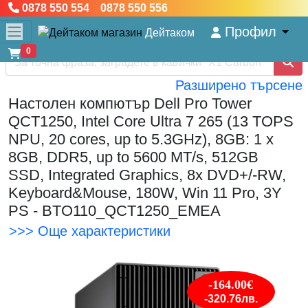
0878 550 554 0878 550 556
Профил
Дейтаком
0
Разширено търсене
Настолен компютър Dell Pro Tower
QCT1250, Intel Core Ultra 7 265 (13 TOPS
NPU, 20 cores, up to 5.3GHz), 8GB: 1 x
8GB, DDR5, up to 5600 MT/s, 512GB
SSD, Integrated Graphics, 8x DVD+/-RW,
Keyboard&Mouse, 180W, Win 11 Pro, 3Y
PS - BTO110_QCT1250_EMEA
>>> Още характеристики
-164.00€
-320.76лв.