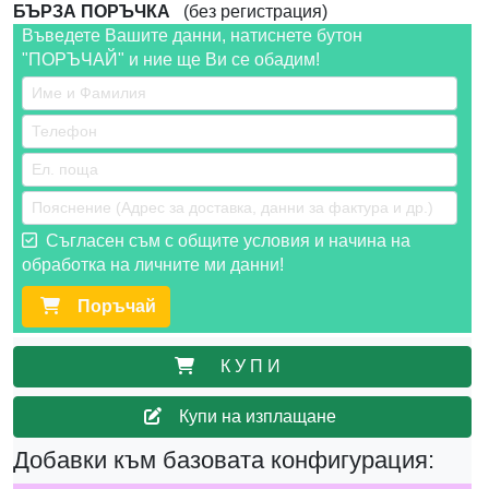
БЪРЗА ПОРЪЧКА
(без регистрация)
Въведете Вашите данни, натиснете бутон
"ПОРЪЧАЙ" и ние ще Ви се обадим!
Съгласен съм с общите условия и начина на
обработка на личните ми данни!
Поръчай
К У П И
Купи на изплащане
Добавки към базовата конфигурация: