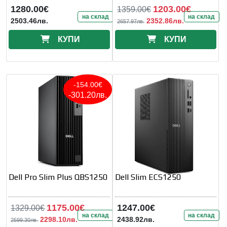
1280.00€
1203.00€
1359.00€
на склад
на склад
2503.46лв.
2352.86лв.
2657.97лв.
КУПИ
КУПИ
-154.00€
-301.20лв.
Dell Pro Slim Plus QBS1250
Dell Slim ECS1250
1175.00€
1247.00€
1329.00€
на склад
на склад
2298.10лв.
2438.92лв.
2599.30лв.