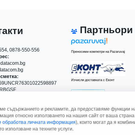
Партньори
акти
54, 0878-550-556
Преносими компютри на Pazaruvaj
рес:
datacom.bg
atacom.bg
сметка:
Изчисли доставката с Еконт
9UNCR76301022598897
RBGSF
00
аме съдържанието и рекламите, да предоставяме функции н
 Левски" 111
ация относно използването на нашия сайт от ваша страна 
le обработва личната информация
), които могат да я комби
Изчисли доставката със Спиди
о използване на техните услуги.