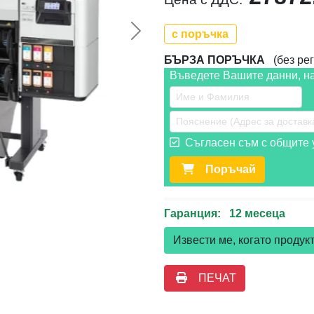
с поръчка
Следваща >>
БЪРЗА ПОРЪЧКА
(без рег
Въведете Вашите данни, н
Съгласен съм с общите у
Поръчай
Гаранция: 12 месеца
Извести ме, когато проду
ПЕЧАТ