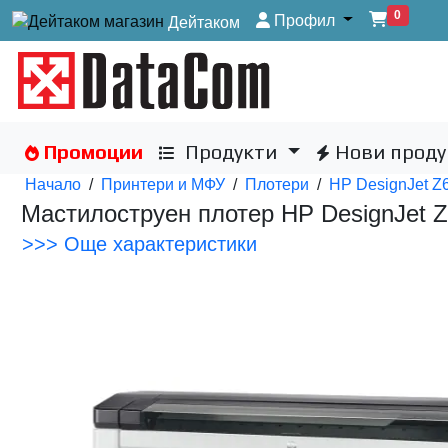
0
Профил
Дейтаком
Промоции
Продукти
Нови проду
Начало
/
Принтери и МФУ
/
Плотери
/
HP DesignJet Z6 
Мастилоструен плотер HP DesignJet Z6
>>> Още характеристики