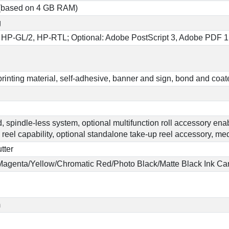
g (based on 4 GB RAM)
g
HP-GL/2, HP-RTL; Optional: Adobe PostScript 3, Adobe PDF 1
printing material, self-adhesive, banner and sign, bond and coate
, spindle-less system, optional multifunction roll accessory ena
 reel capability, optional standalone take-up reel accessory, me
tter
agenta/Yellow/Chromatic Red/Photo Black/Matte Black Ink Car
m