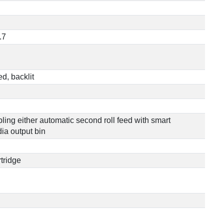
.7
d, backlit
bling either automatic second roll feed with smart
dia output bin
tridge