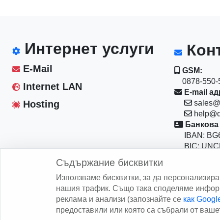
Интернет услуги
Конт
E-Mail
GSM:
0878-550-5
Internet LAN
E-mail ад
Hosting
sales@
help@d
Банкова 
IBAN: BG6
BIC: UNC
Магазин:
Съдържание бисквитки
София 10
Използваме бисквитки, за да персонализир
бул."Васил
нашия трафик. Също така споделяме информ
реклама и анализи (запознайте се
как Goog
предоставили или която са събрали от вашет