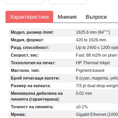
Характеристики
Мнения
Въпроси
Модел, размер /mm/:
1625.6 mm (64""")
Медия, формат:
420 to 1626-mm
Разд. способност:
Up to 2400 x 1200 opt
Скорост, sec:
Fast: 98 m2/h on plai
Технология на печат:
HP Thermal Inkjet
Мастило, тип:
Pigment-based
Брой печатащи касети:
6 (cyan, magenta, yell
Размер на капката:
7/3 pl dual-drop weigh
Минимална дебелина на
0.02 mm
линията (гарантирана):
Точност на линията:
±0.1%
Мрежа:
Gigabit Ethernet (100