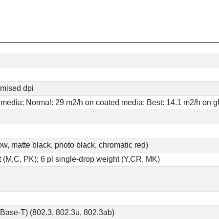
imised dpi
n media; Normal: 29 m2/h on coated media; Best: 14.1 m2/h on 
ow, matte black, photo black, chromatic red)
t (M,C, PK); 6 pl single-drop weight (Y,CR, MK)
0Base-T) (802.3, 802.3u, 802.3ab)