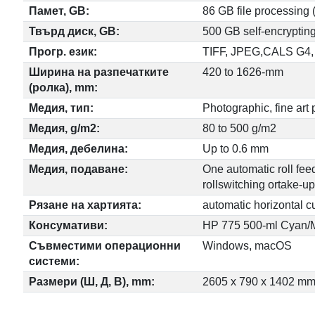
Памет, GB:
86 GB file processin
Твърд диск, GB:
500 GB self-encryptin
Прогр. език:
TIFF, JPEG,CALS G4, 
Ширина на разпечатките
420 to 1626-mm
(ролка), mm:
Медия, тип:
Photographic, fine art 
Медия, g/m2:
80 to 500 g/m2
Медия, дебелина:
Up to 0.6 mm
Медия, подаване:
One automatic roll feed
rollswitching ortake-up
Рязане на хартията:
automatic horizontal cu
Консумативи:
HP 775 500-ml Cyan/M
Съвместими операционни
Windows, macOS
системи:
Размери (Ш, Д, В), mm:
2605 x 790 x 1402 m