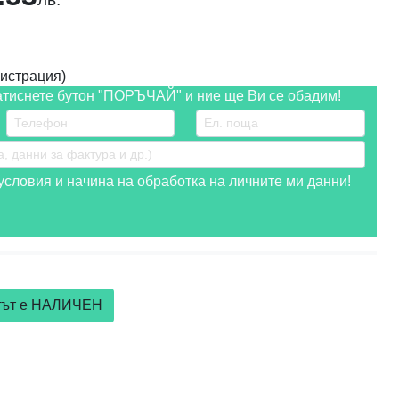
истрация)
атиснете бутон "ПОРЪЧАЙ" и ние ще Ви се обадим!
словия и начина на обработка на личните ми данни!
ктът е НАЛИЧЕН