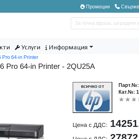
Промоции
Свържет
кти
Услуги
Информация
Pro 64-in Printer
 Pro 64-in Printer - 2QU25A
Парт.№
ВСИЧКО ОТ
Кат.№: 
14251
Цена с ДДС:
27872
Цена с ДДС: