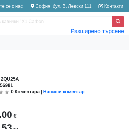
е се с нас
София, бул. В. Левски 111
Контакти
Разширено търсене
:
2QU25A
156981
0
Коментара
|
Напиши коментар
.00
€
.53
лв.