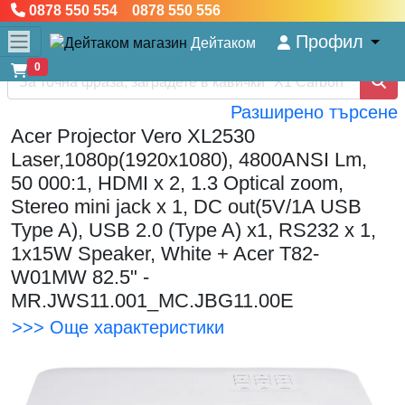
0878 550 554 0878 550 556
Профил
Дейтаком
0
Разширено търсене
Acer Projector Vero XL2530
Laser,1080p(1920x1080), 4800ANSI Lm,
50 000:1, HDMI x 2, 1.3 Optical zoom,
Stereo mini jack x 1, DC out(5V/1A USB
Type A), USB 2.0 (Type A) x1, RS232 x 1,
1x15W Speaker, White + Acer T82-
W01MW 82.5" -
MR.JWS11.001_MC.JBG11.00E
>>> Още характеристики