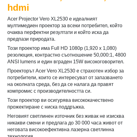
hdmi
Acer Projector Vero XL2530 е идеалният
мултимедиен проектор за всеки потребител, който
очаква перфектни резултати и който иска да
предпази природата.
Този проектор има Full HD 1080p (1,920 x 1,080)
резолюция, контрастно съотношение 50,000:1, 4800
ANSI lumens и един вграден 15W високоговорител.
Проекторът Acer Vero XL2530 е страхотен избор за
потребители, които се интересуват от запазването
на околната среда, без да се налага да правят
компромис с производителността си.
Този проектор ви осигурява висококачествено
прожектиране с ниска поддръжка.
Неговият светлинен източник без живак не изисква
никакви смени и предлага до 30 000 часа живот от
неговата високоефективна лазерна светлинна
технология.