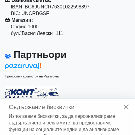
Банкова сметка:
IBAN: BG69UNCR76301022598897
BIC: UNCRBGSF
Магазин:
София 1000
бул."Васил Левски" 111
Партньори
Преносими компютри на Pazaruvaj
Изчисли доставката с Еконт
Съдържание бисквитки
Използваме бисквитки, за да персонализираме
съдържанието и рекламите, да предоставяме
функции на социалните медии и да анализираме