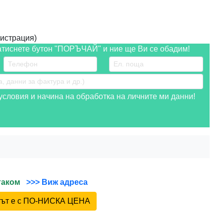
истрация)
атиснете бутон "ПОРЪЧАЙ" и ние ще Ви се обадим!
словия и начина на обработка на личните ми данни!
йтаком
>>> Виж адреса
ктът е с ПО-НИСКА ЦЕНА