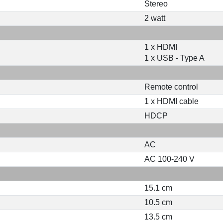
Stereo
2 watt
1 x HDMI
1 x USB - Type A
Remote control
1 x HDMI cable
HDCP
AC
AC 100-240 V
15.1 cm
10.5 cm
13.5 cm