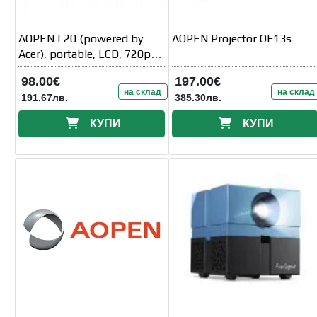
AOPEN L20 (powered by
AOPEN Projector QF13s
Acer), portable, LCD, 720p
(1280x720), 5500 LED Lm
98.00€
197.00€
(135
на склад
на склад
191.67лв.
385.30лв.
КУПИ
КУПИ