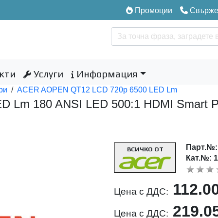
Промоции
Свържет
кти
Услуги
Информация
ри
/
ACER AOPEN QT12 LCD 720p 6500 LED Lm
 Lm 180 ANSI LED 500:1 HDMI Smart PJ
Парт.№
ВСИЧКО ОТ
Кат.№: 
112.0
Цена с ДДС:
219.0
Цена с ДДС: