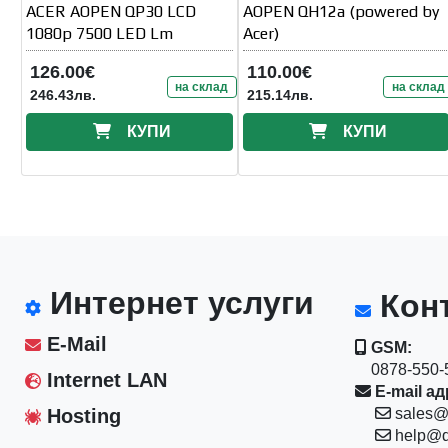
ACER AOPEN QP30 LCD
AOPEN QH12a (powered by
1080p 7500 LED Lm
Acer)
126.00€
110.00€
на склад
на склад
246.43лв.
215.14лв.
КУПИ
КУПИ
Интернет услуги
Конт
E-Mail
GSM:
0878-550-5
Internet LAN
E-mail ад
Hosting
sales@
help@d