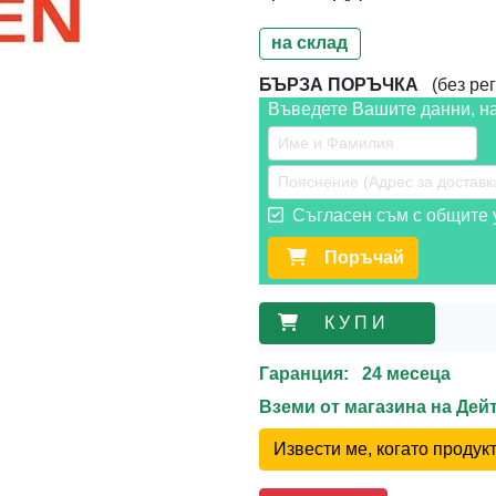
на склад
БЪРЗА ПОРЪЧКА
(без рег
Въведете Вашите данни, н
Съгласен съм с общите у
Поръчай
К У П И
Гаранция: 24 месеца
Вземи от магазина на Де
Извести ме, когато проду