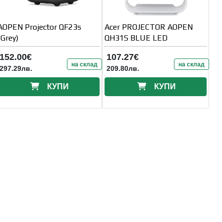
AOPEN Projector QF23s
Acer PROJECTOR AOPEN
(Grey)
QH31S BLUE LED
152.00€
107.27€
на склад
на склад
297.29лв.
209.80лв.
КУПИ
КУПИ