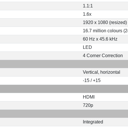
1.1:1
1.6x
1920 x 1080 (resized)
16.7 million colours (2
60 Hz x 45.6 kHz
LED
4 Corner Correction
Vertical, horizontal
-15 / +15
HDMI
720p
Integrated