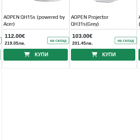
AOPEN QH15s (powered by
AOPEN Projector
Acer)
QH31s(Grey)
112.00€
103.00€
на склад
на склад
219.05лв.
201.45лв.
КУПИ
КУПИ