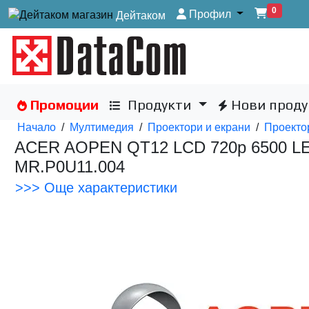
0
Профил
Дейтаком
Промоции
Продукти
Нови проду
Начало
/
Мултимедия
/
Проектори и екрани
/
Проекто
ACER AOPEN QT12 LCD 720p 6500 LED
MR.P0U11.004
>>> Още характеристики