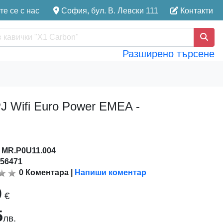
е се с нас
София, бул. В. Левски 111
Контакти
Разширено търсене
 Wifi Euro Power EMEA -
:
MR.P0U11.004
156471
0
Коментара
|
Напиши коментар
0
€
5
лв.