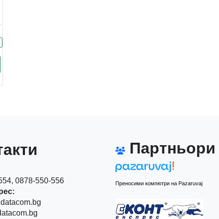
Партньори
акти
54, 0878-550-556
Преносими компютри на Pazaruvaj
рес:
datacom.bg
atacom.bg