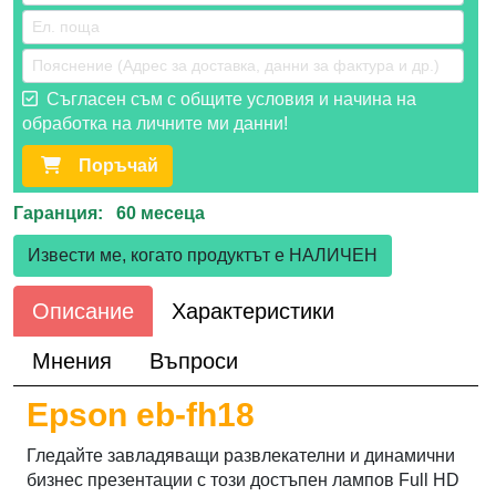
Съгласен съм с общите условия и начина на
обработка на личните ми данни!
Поръчай
Гаранция: 60 месеца
Извести ме, когато продуктът е НАЛИЧЕН
Описание
Характеристики
Мнения
Въпроси
Epson eb-fh18
Гледайте завладяващи развлекателни и динамични
бизнес презентации с този достъпен лампов Full HD