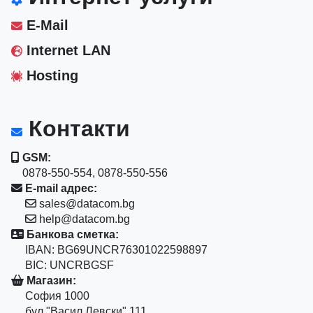
E-Mail
Internet LAN
Hosting
Контакти
GSM:
0878-550-554, 0878-550-556
E-mail адрес:
sales@datacom.bg
help@datacom.bg
Банкова сметка:
IBAN: BG69UNCR76301022598897
BIC: UNCRBGSF
Магазин:
София 1000
бул."Васил Левски" 111