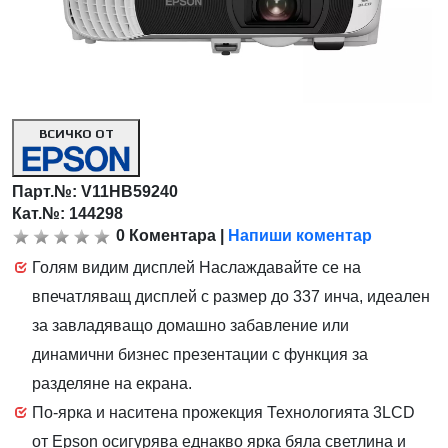
ВСИЧКО ОТ
Парт.№:
V11HB59240
Кат.№: 144298
0
Коментара
|
Напиши коментар
Голям видим дисплей Наслаждавайте се на
впечатляващ дисплей с размер до 337 инча, идеален
за завладяващо домашно забавление или
динамични бизнес презентации с функция за
разделяне на екрана.
По-ярка и наситена прожекция Технологията 3LCD
от Epson осигурява еднакво ярка бяла светлина и