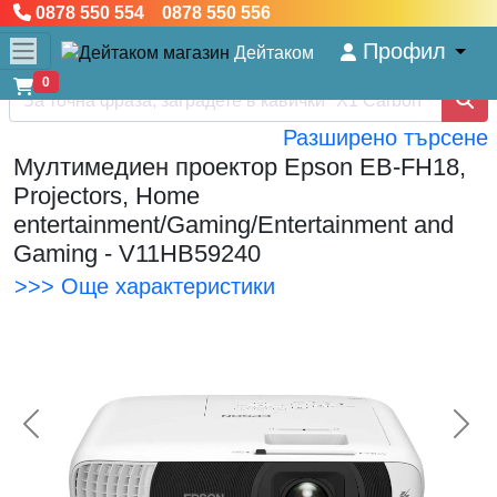
0878 550 554 0878 550 556
Профил
Дейтаком
0
Разширено търсене
Мултимедиен проектор Epson EB-FH18,
Projectors, Home
entertainment/Gaming/Entertainment and
Gaming - V11HB59240
>>> Още характеристики
<< Предишна
Сл