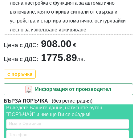
лесна настройка с функцията за автоматично
включване, която открива сигнали от свързани
устройства и стартира автоматично, осигурявайки
лесно за използване изживяване
908.00
Цена с ДДС:
€
1775.89
Цена с ДДС:
лв.
с поръчка
Информация от производител
БЪРЗА ПОРЪЧКА
(без регистрация)
Въведете Вашите данни, натиснете бутон
"ПОРЪЧАЙ" и ние ще Ви се обадим!