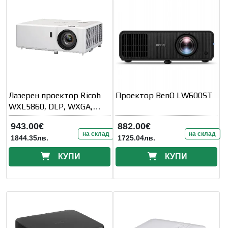
Лазерен проектор Ricoh
Проектор BenQ LW600ST
WXL5860, DLP, WXGA,
4700 ANSI, HDMI 2.0,
943.00€
882.00€
на склад
на склад
1844.35лв.
1725.04лв.
КУПИ
КУПИ