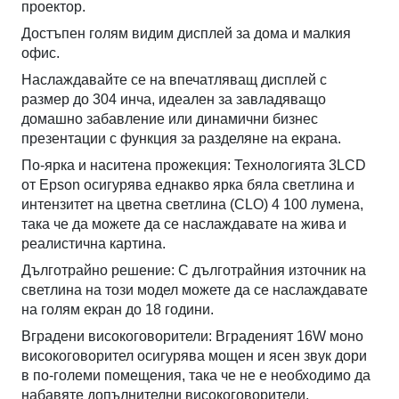
проектор.
Достъпен голям видим дисплей за дома и малкия
офис.
Наслаждавайте се на впечатляващ дисплей с
размер до 304 инча, идеален за завладяващо
домашно забавление или динамични бизнес
презентации с функция за разделяне на екрана.
По-ярка и наситена прожекция: Технологията 3LCD
от Epson осигурява еднакво ярка бяла светлина и
интензитет на цветна светлина (CLO) 4 100 лумена,
така че да можете да се наслаждавате на жива и
реалистична картина.
Дълготрайно решение: С дълготрайния източник на
светлина на този модел можете да се наслаждавате
на голям екран до 18 години.
Вградени високоговорители: Вграденият 16W моно
високоговорител осигурява мощен и ясен звук дори
в по-големи помещения, така че не е необходимо да
набавяте допълнителни високоговорители.