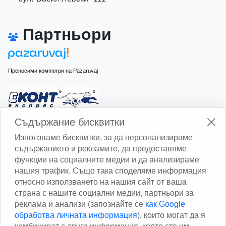
Партньори
Преносими компютри на Pazaruvaj
Изчисли доставката с Еконт
Съдържание бисквитки
Използваме бисквитки, за да персонализираме
съдържанието и рекламите, да предоставяме
функции на социалните медии и да анализираме
нашия трафик. Също така споделяме информация
относно използването на нашия сайт от ваша
Изчисли доставката със Спиди
страна с нашите социални медии, партньори за
реклама и анализи (запознайте се
как Google
Facebook
обработва личната информация
), които могат да я