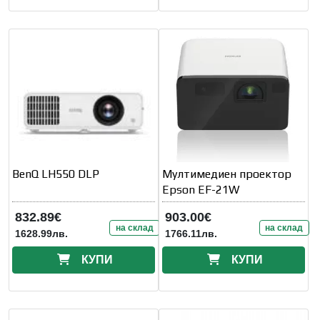
BenQ LH550 DLP
Мултимедиен проектор
Epson EF-21W
832.89€
903.00€
на склад
на склад
1628.99лв.
1766.11лв.
КУПИ
КУПИ