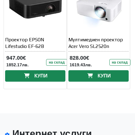
Проектор EPSON
Мултимедиен проектор
Lifestudio EF-62B
Acer Vero SL2520n
947.00€
828.00€
на склад
на склад
1852.17лв.
1619.43лв.
КУПИ
КУПИ
Интернет услуги